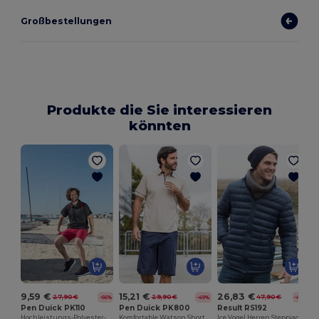
Großbestellungen
Produkte die Sie interessieren
könnten
9,59 €
15,21 €
26,83 €
27,90 €
29,90 €
47,90 €
-66%
-49%
-44%
Pen Duick PK110
Pen Duick PK800
Result RS192
Hochleistungs-Polyester-Sportshorts mit Taschen
Komfortable Watson Shorts mit Mehrfach-Taschen
Ice Vogel Herren Steppjacke