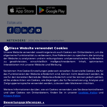
Folge uns
2026. Alle Rechte vorbehalten
Allgemeine Geschäftsbedingungen
|
Personalisierungsrichtlinien
|
Diese Website verwendet Cookies
Datenschutzbestimmungen
|
Cookie-Richtlinie
|
Site Map
Unsere Website verwendet sowohl eigene als auch Cookies von Drittanbietern, um die
allgemeine Funktionalität zu verbessern, Ihre Präferenzen zu speichern, die Leistung
der Website zu analysieren und ein reibungsloses und personalisiertes Surferlebnis
Berlin
|
Hamburg
|
München
|
Köln
|
Frankfurt
|
Essen
|
Dortmund
|
zu gewährleisten, einschließlich maßgeschneidertem Inhalt, optimierten
Stuttgart
|
Düsseldorf
|
Bremen
Interaktionen mit unserer Website und Werbung.
Sie können Ihre Cookie-Einstellungen jederzeit verwalten. Essenzielle Cookies, die für
das Funktionieren der Website erforderlich sind, können nicht deaktiviert werden, da
sie für den korrekten Betrieb der Website erforderlich sind. Sie können jedoch wählen,
ob Sie andere Arten von Cookies, wie diejenigen, die für Personalisierung, Analyse und
Zielgruppenansprache verwendet werden, zulassen oder blockieren möchten.
Weitere Informationen darüber, wie wir Cookies verwenden, wie Sie diese kontrollieren
und über Cookies von Drittanbietern, finden Sie in unserer
Cookies Policy
und
Privacy Policy
.
👋
Hallo
Bewertungspräferenzen
Wenn Sie Fragen oder