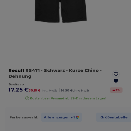
Result
RS471
- Schwarz
- Kurze Chino -
Dehnung
Bereits ab
17.25 €
|
-
43
%
30.10 €
inkl. MwSt
14.50 €
ohne MwSt
Kostenloser Versand ab 79 € in diesem Lager!
Farbe auswahl:
Alle anzeigen
+ 1
Größentabelle