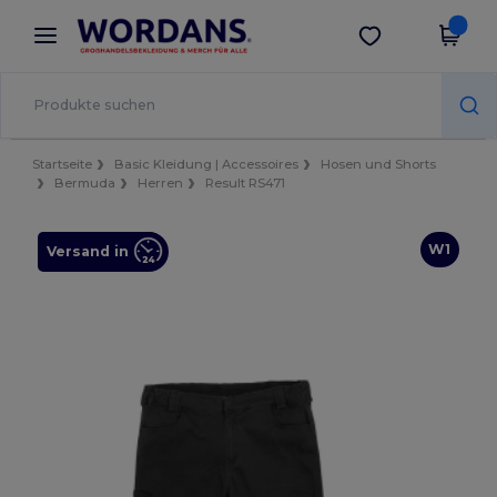
×
Wordans App
App holen
Bessere Preise in der App!
Startseite
Basic Kleidung | Accessoires
Hosen und Shorts
Bermuda
Herren
Result RS471
W1
Versand in