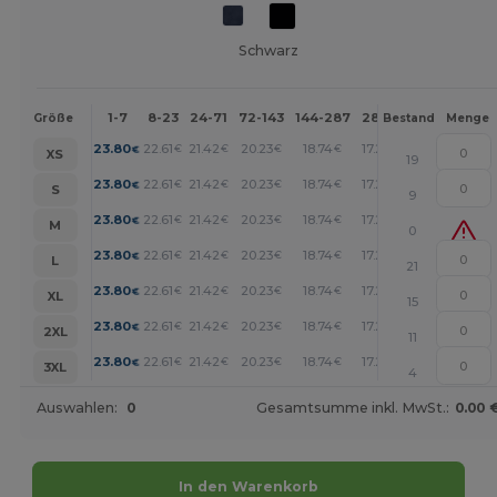
Schwarz
1-7
8-23
24-71
72-143
144-287
288 +
Mehr
Größe
Bestand
Menge
+
23.80
22.61
21.42
20.23
18.74
17.25
€
€
€
€
€
€
XS
19
+
23.80
22.61
21.42
20.23
18.74
17.25
€
€
€
€
€
€
S
9
+
23.80
22.61
21.42
20.23
18.74
17.25
€
€
€
€
€
€
M
0
+
23.80
22.61
21.42
20.23
18.74
17.25
€
€
€
€
€
€
L
21
+
23.80
22.61
21.42
20.23
18.74
17.25
€
€
€
€
€
€
XL
15
+
23.80
22.61
21.42
20.23
18.74
17.25
€
€
€
€
€
€
2XL
11
+
23.80
22.61
21.42
20.23
18.74
17.25
€
€
€
€
€
€
3XL
4
Auswahlen:
0
Gesamtsumme inkl. MwSt.:
0.00 
In den Warenkorb