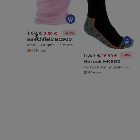
1,68 €
-49%
3,30 €
Beechfield BC900
Morf ™ Original Halstuch
+10 Farben
11,67 €
-31%
16,90 €
Herock HK600
Herock® Atmungsaktive Funktionssocken
+1 Farben