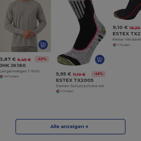
9,10 €
18,20
ESTEX TX2
+1 Farben
3,87 €
-40%
6,40 €
JHK JK160
Langärmeliges T-Shirt
5,95 €
-46%
11,10 €
+14 Farben
ESTEX TX2005
Damen-Schutzschuhe mit Kevlar-Verstärkung
+1 Farben
Alle anzeigen