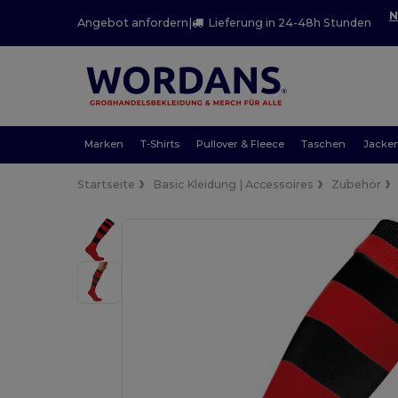
N
Angebot anfordern
|
Lieferung in 24-48h Stunden
Marken
T-Shirts
Pullover & Fleece
Taschen
Jacke
Startseite
Basic Kleidung | Accessoires
Zubehör