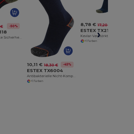
8,78 €
-49%
17,20 €
-50%
 €
ESTEX TX2119
118
Kevlar-Verstärkte Komfortsocken für Schuhe
Kevlar-Verstärkte Sicherheitsschuheinlage
+1 Farben
10,11 €
-45%
18,30 €
ESTEX TX6004
Antibakterielle Nicht-Komprimierende Textilinnovation
+1 Farben