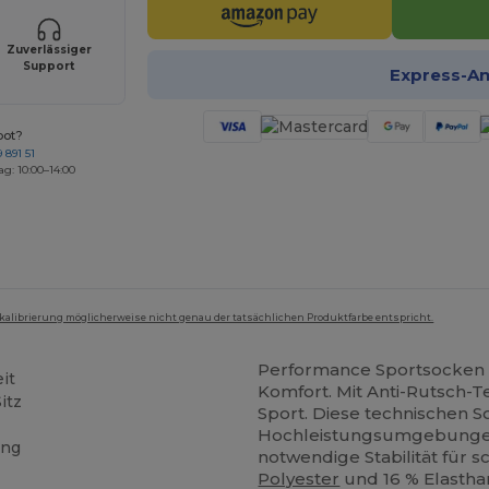
Zuverlässiger
Support
Express-A
bot?
 891 51
ag: 10:00–14:00
mkalibrierung möglicherweise nicht genau der tatsächlichen Produktfarbe entspricht.
Performance Sportsocken
it
Komfort. Mit Anti-Rutsch-
itz
Sport. Diese technischen 
Hochleistungsumgebungen 
ung
notwendige Stabilität für
Polyester
und 16 % Elasthan