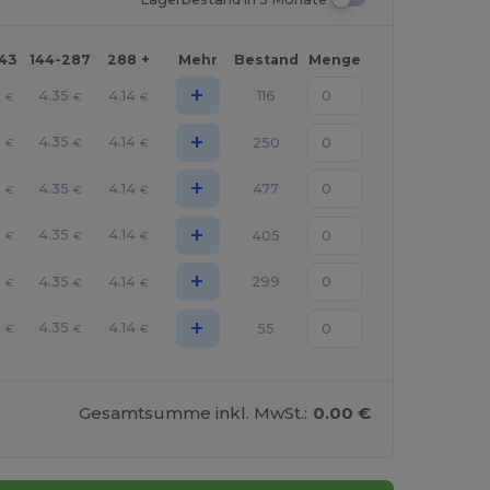
143
144-287
288 +
Mehr
Bestand
Menge
+
9
4.35
4.14
116
€
€
€
+
9
4.35
4.14
250
€
€
€
+
9
4.35
4.14
477
€
€
€
+
9
4.35
4.14
405
€
€
€
+
9
4.35
4.14
299
€
€
€
+
9
4.35
4.14
55
€
€
€
Gesamtsumme inkl. MwSt.:
0.00 €