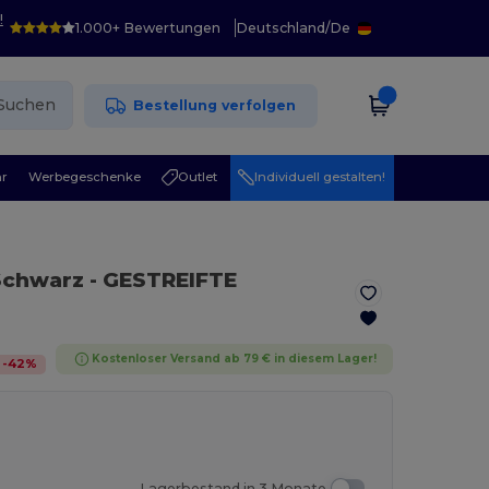
!
1.000+ Bewertungen
Deutschland
/
De
Suchen
Bestellung verfolgen
r
Werbegeschenke
Outlet
Individuell gestalten!
 Schwarz
- GESTREIFTE
Kostenloser Versand ab 79 € in diesem Lager!
-
42
%
Lagerbestand in 3 Monate