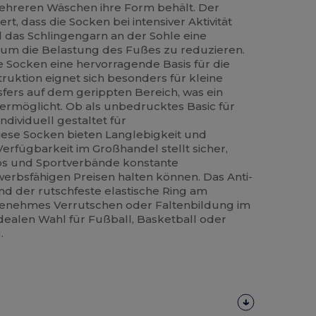
ehreren Wäschen ihre Form behält. Der
rt, dass die Socken bei intensiver Aktivität
d das Schlingengarn an der Sohle eine
 um die Belastung des Fußes zu reduzieren.
 Socken eine hervorragende Basis für die
truktion eignet sich besonders für kleine
fers auf dem gerippten Bereich, was ein
ermöglicht. Ob als unbedrucktes Basic für
dividuell gestaltet für
ese Socken bieten Langlebigkeit und
Verfügbarkeit im Großhandel stellt sicher,
ios und Sportverbände konstante
rbsfähigen Preisen halten können. Das Anti-
nd der rutschfeste elastische Ring am
enehmes Verrutschen oder Faltenbildung im
idealen Wahl für Fußball, Basketball oder
.