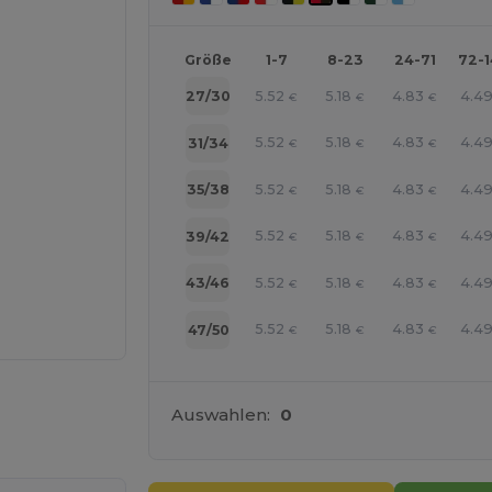
Größe
1-7
8-23
24-71
72-
5.52
5.18
4.83
4.4
27/30
€
€
€
5.52
5.18
4.83
4.4
31/34
€
€
€
5.52
5.18
4.83
4.4
35/38
€
€
€
5.52
5.18
4.83
4.4
39/42
€
€
€
5.52
5.18
4.83
4.4
43/46
€
€
€
5.52
5.18
4.83
4.4
47/50
€
€
€
r Ihre Produkte an
Auswahlen:
0