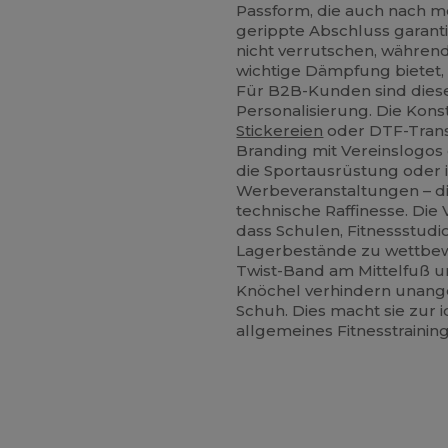
Passform, die auch nach m
gerippte Abschluss garantie
nicht verrutschen, währen
wichtige Dämpfung bietet,
Für B2B-Kunden sind diese
Personalisierung. Die Kons
Stickereien
oder DTF-Trans
Branding mit Vereinslogos 
die Sportausrüstung oder in
Werbeveranstaltungen – di
technische Raffinesse. Die 
dass Schulen, Fitnessstud
Lagerbestände zu wettbewe
Twist-Band am Mittelfuß u
Knöchel verhindern unang
Schuh. Dies macht sie zur 
allgemeines Fitnesstraining