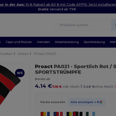
ur in der App:
10 € Rabatt ab 80 € mit Code APP10. Jetzt installieren
Gratis
Versand ab 79€
n
Caps und Mützen
Hemden
Arbeitskleidung
Sportkleidung
Meh
Socken
Unisex
Proact PA021
Proact
PA021
- Sportlich Rot /
SPORTSTRÜMPFE
W5
Bereits ab
4.14 €
|
7.15 €
inkl. MwSt
3.48 €
ohne MwSt
Farbe auswahl:
Alle anzeigen
+ 8