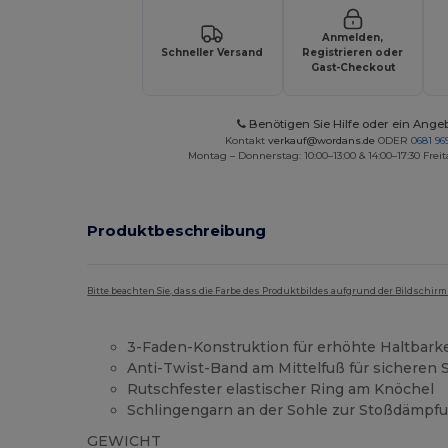
Anmelden,
Schneller Versand
Registrieren oder
Gast-Checkout
Benötigen Sie Hilfe oder ein Ange
Kontakt
verkauf@wordans.de
ODER
0681 969
Montag – Donnerstag: 10:00–13:00 & 14:00–17:30 Freit
Produktbeschreibung
Bitte beachten Sie, dass die Farbe des Produktbildes aufgrund der Bildschir
3-Faden-Konstruktion für erhöhte Haltbarke
Anti-Twist-Band am Mittelfuß für sicheren S
Rutschfester elastischer Ring am Knöchel
Schlingengarn an der Sohle zur Stoßdämpf
GEWICHT