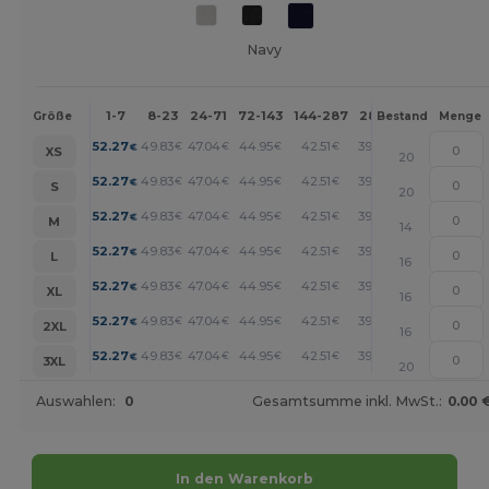
Navy
1-7
8-23
24-71
72-143
144-287
288 +
Mehr
Größe
Bestand
Menge
+
52.27
49.83
47.04
44.95
42.51
39.03
€
€
€
€
€
€
XS
20
+
52.27
49.83
47.04
44.95
42.51
39.03
€
€
€
€
€
€
S
20
+
52.27
49.83
47.04
44.95
42.51
39.03
€
€
€
€
€
€
M
14
+
52.27
49.83
47.04
44.95
42.51
39.03
€
€
€
€
€
€
L
16
+
52.27
49.83
47.04
44.95
42.51
39.03
€
€
€
€
€
€
XL
16
+
52.27
49.83
47.04
44.95
42.51
39.03
€
€
€
€
€
€
2XL
16
+
52.27
49.83
47.04
44.95
42.51
39.03
€
€
€
€
€
€
3XL
20
Auswahlen:
0
Gesamtsumme inkl. MwSt.:
0.00 
In den Warenkorb