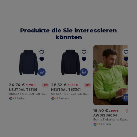
Produkte die Sie interessieren
könnten
24,74 €
28,52 €
41,70 €
48,50 €
-41%
-41%
NEUTRAL T63101
NEUTRAL T63301
UNISEX TIGER COTTON HOODIE
UNISEX TIGER COTTON HOODIE WITH ZIP
+5 Farben
+5 Farben
16,40 €
29,10 €
-44%
AWDIS JH004
Bunte Elektrische Kapuzenjacke mit Kängurutasche
+4 Farben