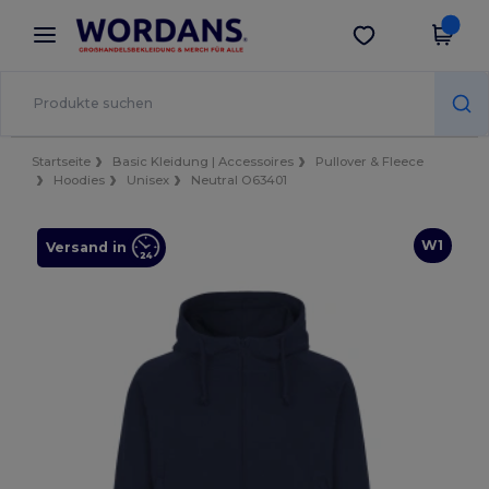
×
Wordans App
App holen
Bessere Preise in der App!
Startseite
Basic Kleidung | Accessoires
Pullover & Fleece
Hoodies
Unisex
Neutral O63401
W1
Versand in