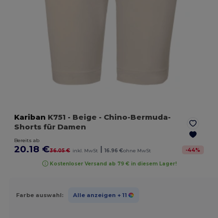
Kariban
K751
- Beige
- Chino-Bermuda-
Shorts für Damen
Bereits ab
20.18 €
|
-
44
%
36.05 €
inkl. MwSt
16.96 €
ohne MwSt
Kostenloser Versand ab 79 € in diesem Lager!
Farbe auswahl:
Alle anzeigen
+ 11