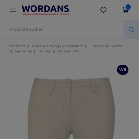
×
Wordans App
App holen
Bessere Preise in der App!
Startseite
Basic Kleidung | Accessoires
Hosen und Shorts
Bermuda
Damen
Kariban K751
W5