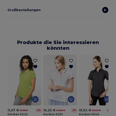
Großbestellungen
Produkte die Sie interessieren
könnten
11,47 €
16,25 €
15,92 €
16,68 €
23,60 €
25,23 €
-31%
-31%
-37%
Kariban K242
Kariban K252
Kariban K544