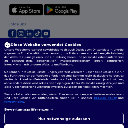
Folge uns
Diese Website verwendet Cookies
2026. Alle Rechte vorbehalten
Unsere Website verwendet sowohl eigene als auch Cookies von Drittanbietern, um die
Allgemeine Geschäftsbedingungen
|
Personalisierungsrichtlinien
|
allgemeine Funktionalität zu verbessern, Ihre Präferenzen zu speichern, die Leistung
Datenschutzbestimmungen
|
Cookie-Richtlinie
|
Site Map
der Website zu analysieren und ein reibungsloses und personalisiertes Surferlebnis
zu gewährleisten, einschließlich maßgeschneidertem Inhalt, optimierten
Interaktionen mit unserer Website und Werbung.
Berlin
|
Hamburg
|
München
|
Köln
|
Frankfurt
|
Essen
|
Dortmund
|
Sie können Ihre Cookie-Einstellungen jederzeit verwalten. Essenzielle Cookies, die für
Stuttgart
|
Düsseldorf
|
Bremen
das Funktionieren der Website erforderlich sind, können nicht deaktiviert werden, da
sie für den korrekten Betrieb der Website erforderlich sind. Sie können jedoch wählen,
ob Sie andere Arten von Cookies, wie diejenigen, die für Personalisierung, Analyse und
Zielgruppenansprache verwendet werden, zulassen oder blockieren möchten.
Weitere Informationen darüber, wie wir Cookies verwenden, wie Sie diese kontrollieren
und über Cookies von Drittanbietern, finden Sie in unserer
Cookies Policy
und
Privacy Policy
.
👋
Hallo
Bewertungspräferenzen
Wenn Sie Fragen oder
Bedenken haben, können Sie
Nur notwendige zulassen
uns jederzeit kontaktieren.
Unser Chatbot ist hier, um