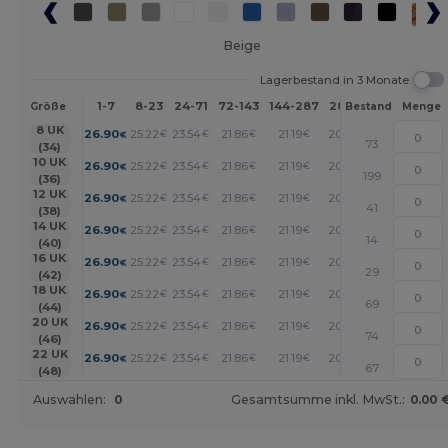
Beige
Lagerbestand in 3 Monate
1-7
8-23
24-71
72-143
144-287
288 +
Mehr
Größe
Bestand
Menge
+
8 UK
26.90
25.22
23.54
21.86
21.19
20.18
€
€
€
€
€
€
73
(34)
+
10 UK
26.90
25.22
23.54
21.86
21.19
20.18
€
€
€
€
€
€
199
(36)
+
12 UK
26.90
25.22
23.54
21.86
21.19
20.18
€
€
€
€
€
€
41
(38)
+
14 UK
26.90
25.22
23.54
21.86
21.19
20.18
€
€
€
€
€
€
14
(40)
+
16 UK
26.90
25.22
23.54
21.86
21.19
20.18
€
€
€
€
€
€
29
(42)
+
18 UK
26.90
25.22
23.54
21.86
21.19
20.18
€
€
€
€
€
€
69
(44)
+
20 UK
26.90
25.22
23.54
21.86
21.19
20.18
€
€
€
€
€
€
74
(46)
+
22 UK
26.90
25.22
23.54
21.86
21.19
20.18
€
€
€
€
€
€
67
(48)
Auswahlen:
0
Gesamtsumme inkl. MwSt.:
0.00 