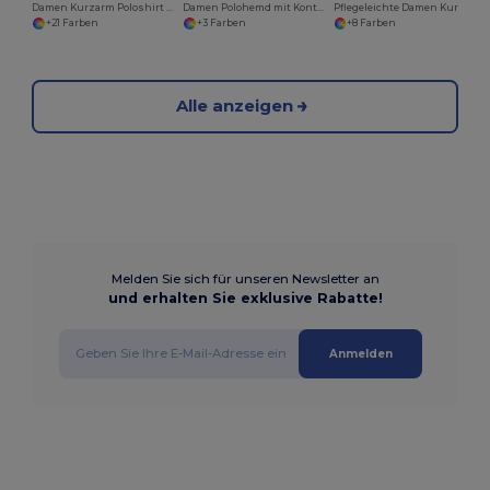
Damen Kurzarm Poloshirt Pique
Damen Polohemd mit Kontrastdetails und Knopfleiste
Pflegeleichte Damen Kurzarm Bluse Popeline
+21 Farben
+3 Farben
+8 Farben
Alle anzeigen
Melden Sie sich für unseren Newsletter an
und erhalten Sie exklusive Rabatte!
Anmelden