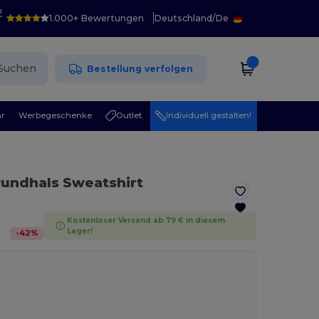
!
1.000+ Bewertungen
Deutschland
/
De
Suchen
Bestellung verfolgen
r
Werbegeschenke
Outlet
Individuell gestalten!
Rundhals Sweatshirt
Kostenloser Versand ab 79 € in diesem
Lager!
-
42
%