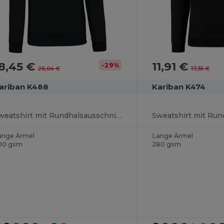
8,45 €
11,91 €
-29%
26,04 €
17,35 €
ariban K488
Kariban K474
Sweatshirt mit Rundhalsausschnitt
ange Ärmel
Lange Ärmel
00 gsm
280 gsm