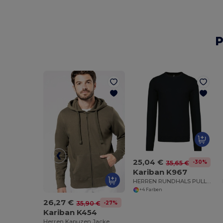
P
25,04 €
-30%
35,65 €
Kariban K967
HERREN RUNDHALS PULLOVER
+4 Farben
26,27 €
-27%
35,90 €
Kariban K454
Herren Kapuzen Jacke