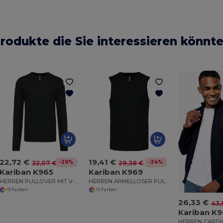
rodukte die Sie interessieren könnt
22,72 €
19,41 €
-29%
-34%
32,07 €
29,38 €
Kariban K965
Kariban K969
HERREN PULLOVER MIT V-AUSSCHNITT
HERREN ÄRMELLOSER PULLOVER
+9 Farben
+5 Farben
26,33 €
43,
Kariban K9