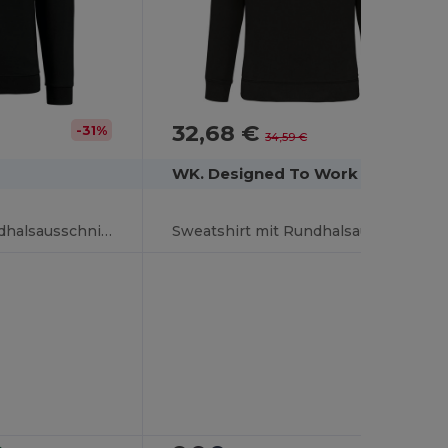
32,68 €
-31%
-6%
34,59 €
WK. Designed To Work WK402
Sweatshirt mit Rundhalsausschnitt
Sweatshirt mit Rundhalsausschnitt