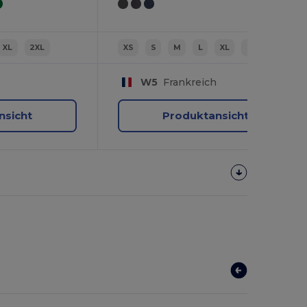
XL
2XL
XS
S
M
L
XL
2XL
W5
Frankreich
nsicht
Produktansicht