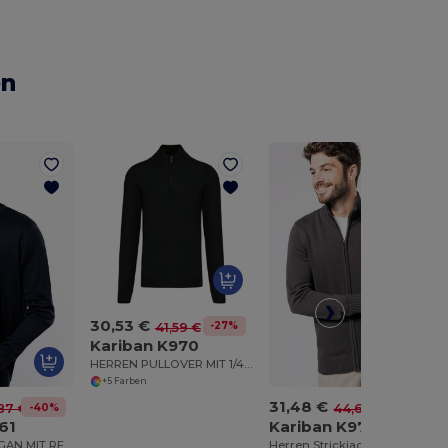
en
30,53 €
-27%
41,59 €
Kariban K970
HERREN PULLOVER MIT 1/4 REIßVERSCHLUSS
+5 Farben
31,48 €
-40%
-30%
87 €
44,67 €
61
Kariban K971
HERREN CARDIGAN MIT REIßVERSCHLUSS
Herren Strickjacke mit Reißverschluss und Stehkragen