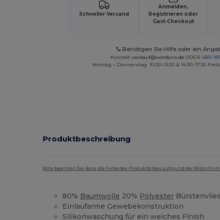
Anmelden,
Schneller Versand
Registrieren oder
Gast-Checkout
Benötigen Sie Hilfe oder ein Ange
Kontakt
verkauf@wordans.de
ODER
0681 969
Montag – Donnerstag: 10:00–13:00 & 14:00–17:30 Freit
Produktbeschreibung
Bitte beachten Sie, dass die Farbe des Produktbildes aufgrund der Bildschir
80%
Baumwolle
20%
Polyester
Bürstenvlie
Einlaufarme Gewebekonstruktion
Silikonwaschung für ein weiches Finish