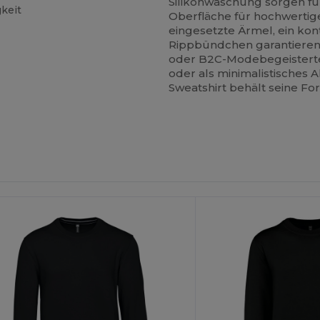
Silikonwaschung sorgen für
gkeit
Oberfläche für hochwertig
eingesetzte Ärmel, ein ko
Rippbündchen garantieren
oder B2C-Modebegeisterte
oder als minimalistisches 
Sweatshirt behält seine Fo