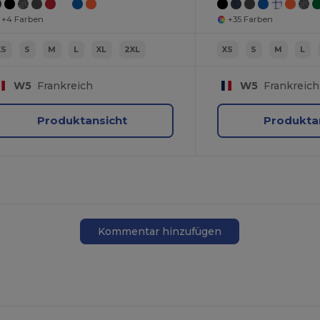
+4 Farben
+35 Farben
XS
S
M
L
XL
2XL
XS
S
M
L
W5
Frankreich
W5
Frankreich
Produktansicht
Produkta
Kommentar hinzufügen