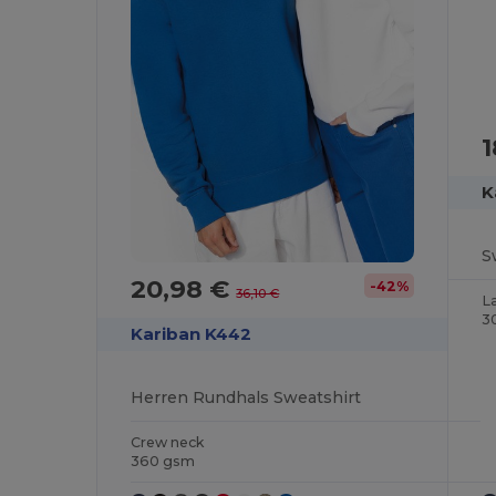
1
K
20,98 €
-42%
36,10 €
L
3
Kariban K442
Herren Rundhals Sweatshirt
Crew neck
360 gsm