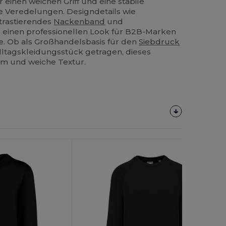
 einen weichen Griff und eine stabile
e Veredelungen. Designdetails wie
ntrastierendes
Nackenband
und
 einen professionellen Look für B2B-Marken
. Ob als Großhandelsbasis für den
Siebdruck
Alltagskleidungsstück getragen, dieses
rm und weiche Textur.