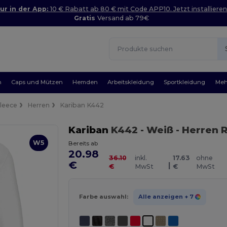
ur in der App:
10 € Rabatt ab 80 € mit Code APP10. Jetzt installieren
Gratis
Versand ab 79€
n
Caps und Mützen
Hemden
Arbeitskleidung
Sportkleidung
Meh
Fleece
Herren
Kariban K442
Kariban
K442
- Weiß
- Herren 
W5
Bereits ab
20.98
36.10
inkl.
17.63
ohne
€
|
€
MwSt
€
MwSt
Farbe auswahl:
Alle anzeigen
+ 7