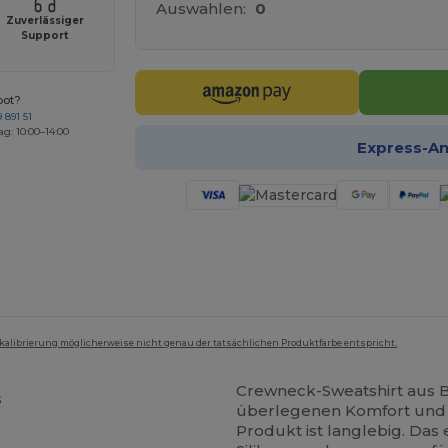
Auswahlen:
0
Zuverlässiger
Support
bot?
 891 51
ag: 10:00–14:00
Express-A
mkalibrierung möglicherweise nicht genau der tatsächlichen Produktfarbe entspricht.
Crewneck-Sweatshirt aus B
s
überlegenen Komfort und B
Produkt ist langlebig. Das