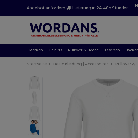
N
Angebot anfordern
|
Lieferung in 24-48h Stunden
Marken
T-Shirts
Pullover & Fleece
Taschen
Jacke
Startseite
Basic Kleidung | Accessoires
Pullover & 