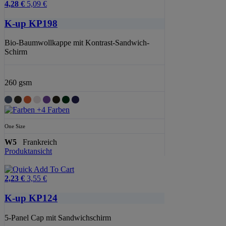
4,28 €
5,09 €
K-up KP198
Bio-Baumwollkappe mit Kontrast-Sandwich-
Schirm
260 gsm
+4 Farben
One Size
W5
Frankreich
Produktansicht
2,23 €
3,55 €
K-up KP124