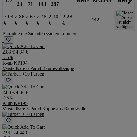
8-
24-
72-
144-
288
1-7
Mehr
Bestand
Menge
23
71
143
287
+
3.04
2.86
2.67
2.48
2.40
2.28
+
442
€
€
€
€
€
€
Produkte die Sie interessieren könnten
2,83 €
4,34 €
-35%
K-up KP194
Verstellbare 6-Panel Baumwollkappe
+10 Farben
2,83 €
4,34 €
-35%
K-up KP195
Verstellbare 5-Panel Kappe aus Baumwolle
+10 Farben