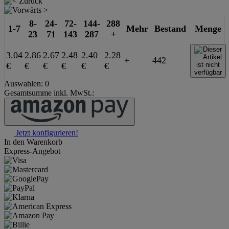
8-
24-
72-
144-
288
1-7
Mehr
Bestand
Menge
23
71
143
287
+
3.04
2.86
2.67
2.48
2.40
2.28
+
442
€
€
€
€
€
€
Auswahlen:
0
Gesamtsumme inkl. MwSt.:
Jetzt konfigurieren!
In den Warenkorb
Express-Angebot