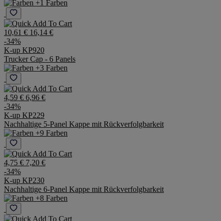
Perforierte 6-Panel-Kappe
+1 Farben
10,61 €
16,14 €
-34%
K-up KP920
Trucker Cap - 6 Panels
+3 Farben
4,59 €
6,96 €
-34%
K-up KP229
Nachhaltige 5-Panel Kappe mit Rückverfolgbarkeit
+9 Farben
4,75 €
7,20 €
-34%