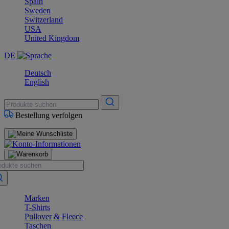
Spain
Sweden
Switzerland
USA
United Kingdom
DE
Deutsch
English
Bestellung verfolgen
Marken
T-Shirts
Pullover & Fleece
Taschen