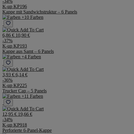
2,91 €
4,44 €
-34%
K-up KP196
Kappe mit Sandwichstruktur – 6 Panels
+10 Farben
6,86 €
10,90 €
-37%
K-up KP193
Kappe aus Samt – 6 Panels
+4 Farben
3,93 €
6,14 €
-36%
K-up KP225
Trucker Cap – 5 Panels
+11 Farben
12,95 €
19,66 €
-34%
K-up KP918