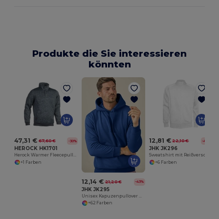
Produkte die Sie interessieren
könnten
47,31 €
12,81 €
67,60 €
22,10 €
-30%
-42%
HEROCK HK1701
JHK JK296
Herock Warmer Fleecepullover mit Stil
Sweatshirt mit Reißverschluss Unisex
+1 Farben
+6 Farben
12,14 €
21,20 €
-43%
JHK JK295
Unisex Kapuzenpullover mit Großem Druckbereich
+62 Farben