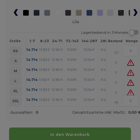
Lila
Lagerbestand in 3 Monate
1-7
8-23
24-71
72-143
144-287
288 +
Mehr
Größe
Bestand
Menge
+
14.71
13.82
12.84
11.69
10.54
9.48
€
€
€
€
€
€
XS
22
+
14.71
13.82
12.84
11.69
10.54
9.48
€
€
€
€
€
€
S
0
+
14.71
13.82
12.84
11.69
10.54
9.48
€
€
€
€
€
€
M
0
+
14.71
13.82
12.84
11.69
10.54
9.48
€
€
€
€
€
€
L
0
+
14.71
13.82
12.84
11.69
10.54
9.48
€
€
€
€
€
€
XL
0
+
14.71
13.82
12.84
11.69
10.54
9.48
€
€
€
€
€
€
2XL
18
Auswahlen:
0
Gesamtsumme inkl. MwSt.:
0.00 
In den Warenkorb