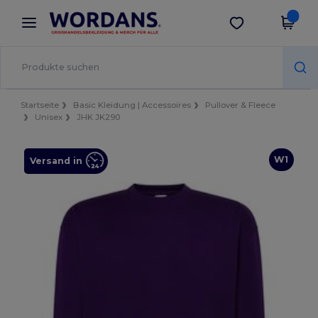
×
Wordans App
App holen
Bessere Preise in der App!
Startseite
Basic Kleidung | Accessoires
Pullover & Fleece
Unisex
JHK JK290
W1
Versand in