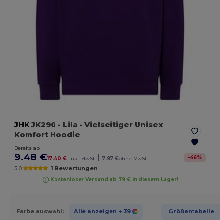
JHK
JK290
- Lila
- Vielseitiger Unisex
Komfort Hoodie
Bereits ab
9.48 €
|
-
46
%
17.40 €
inkl. MwSt
7.97 €
ohne MwSt
5.0
1 Bewertungen
Kostenloser Versand ab 79 € in diesem Lager!
Farbe auswahl:
Alle anzeigen
+ 39
Größentabelle