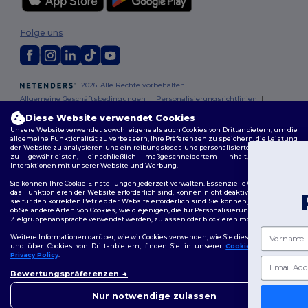
Folge uns
2026. Alle Rechte vorbehalten
Allgemeine Geschäftsbedingungen
|
Personalisierungsrichtlinien
|
Datenschutzbestimmungen
|
Cookie-Richtlinie
|
Site Map
Diese Website verwendet Cookies
Unsere Website verwendet sowohl eigene als auch Cookies von Drittanbietern, um die
allgemeine Funktionalität zu verbessern, Ihre Präferenzen zu speichern, die Leistung
Berlin
|
Hamburg
|
München
|
Köln
|
Frankfurt
|
Essen
|
Dortmund
|
der Website zu analysieren und ein reibungsloses und personalisiertes Surferlebnis
Stuttgart
|
Düsseldorf
|
Bremen
zu gewährleisten, einschließlich maßgeschneidertem Inhalt, optimierten
Interaktionen mit unserer Website und Werbung.
Du hast 10€
Sie können Ihre Cookie-Einstellungen jederzeit verwalten. Essenzielle Cookies, die für
das Funktionieren der Website erforderlich sind, können nicht deaktiviert werden, da
Rabatt erhalten!
sie für den korrekten Betrieb der Website erforderlich sind. Sie können jedoch wählen,
ob Sie andere Arten von Cookies, wie diejenigen, die für Personalisierung, Analyse und
Zielgruppenansprache verwendet werden, zulassen oder blockieren möchten.
Vorname
Weitere Informationen darüber, wie wir Cookies verwenden, wie Sie diese kontrollieren
und über Cookies von Drittanbietern, finden Sie in unserer
Cookies Policy
und
Privacy Policy
.
E-Mail-Adresse
👋
Hallo
Bewertungspräferenzen
Wenn Sie Fragen oder
Bedenken haben, können Sie
Nur notwendige zulassen
10 € Rabatt sichern!
uns jederzeit kontaktieren.