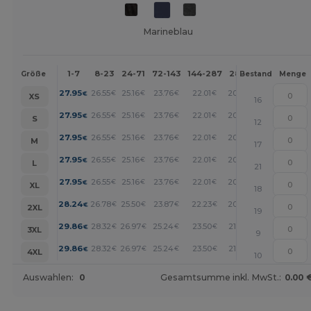
Marineblau
1-7
8-23
24-71
72-143
144-287
288 +
Mehr
Größe
Bestand
Menge
+
27.95
26.55
25.16
23.76
22.01
20.27
€
€
€
€
€
€
XS
16
+
27.95
26.55
25.16
23.76
22.01
20.27
€
€
€
€
€
€
S
12
+
27.95
26.55
25.16
23.76
22.01
20.27
€
€
€
€
€
€
M
17
+
27.95
26.55
25.16
23.76
22.01
20.27
€
€
€
€
€
€
L
21
+
27.95
26.55
25.16
23.76
22.01
20.27
€
€
€
€
€
€
XL
18
+
28.24
26.78
25.50
23.87
22.23
20.59
€
€
€
€
€
€
2XL
19
+
29.86
28.32
26.97
25.24
23.50
21.77
€
€
€
€
€
€
3XL
9
+
29.86
28.32
26.97
25.24
23.50
21.77
€
€
€
€
€
€
4XL
10
Auswahlen:
0
Gesamtsumme inkl. MwSt.:
0.00 