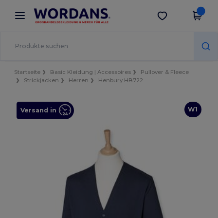
×
Wordans App
App holen
Bessere Preise in der App!
Startseite
Basic Kleidung | Accessoires
Pullover & Fleece
Strickjacken
Herren
Henbury HB722
W1
Versand in