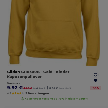
Gildan
GI18500B
- Gold
- Kinder
Kapuzenpullover
Bereits ab
9.92 €
|
-
44
%
17.60 €
inkl. MwSt
8.34 €
ohne MwSt
4.2
5 Bewertungen
Kostenloser Versand ab 79 € in diesem Lager!