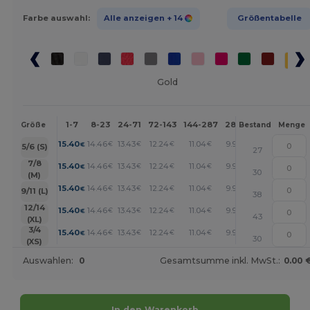
Farbe auswahl:
Alle anzeigen
+ 14
Größentabelle
Gold
1-7
8-23
24-71
72-143
144-287
288 +
Mehr
Größe
Bestand
Menge
+
15.40
14.46
13.43
12.24
11.04
9.92
€
€
€
€
€
€
5/6 (S)
27
+
7/8
15.40
14.46
13.43
12.24
11.04
9.92
€
€
€
€
€
€
30
(M)
+
15.40
14.46
13.43
12.24
11.04
9.92
€
€
€
€
€
€
9/11 (L)
38
+
12/14
15.40
14.46
13.43
12.24
11.04
9.92
€
€
€
€
€
€
43
(XL)
+
3/4
15.40
14.46
13.43
12.24
11.04
9.92
€
€
€
€
€
€
30
(XS)
Auswahlen:
0
Gesamtsumme inkl. MwSt.:
0.00 
In den Warenkorb