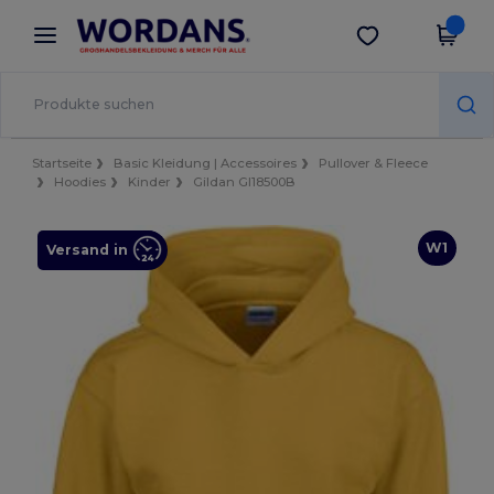
×
Wordans App
App holen
Bessere Preise in der App!
Startseite
Basic Kleidung | Accessoires
Pullover & Fleece
Hoodies
Kinder
Gildan GI18500B
W1
Versand in