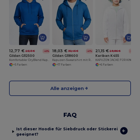
12,77 €
18,03 €
21,15 €
25,13 €
30,45 €
29,86 €
-49%
-41%
-29%
Gildan GI12500
Gildan GI18600
Kariban K455
Komfortabler DryBlend Kapuzenpullover für Erwachsene
Kapuzen-Sweatshirt mit Reißverschluss Herren
KAPUZEN JACKE FÜR KINDER
+5 Farben
+17 Farben
+6 Farben
Alle anzeigen
FAQ
Ist dieser Hoodie für Siebdruck oder Stickerei
geeignet?