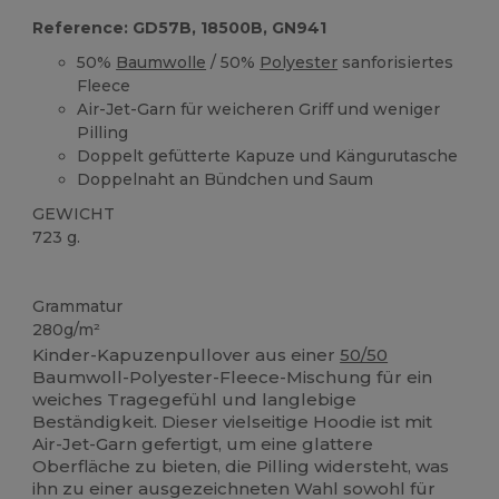
Reference: GD57B, 18500B, GN941
50%
Baumwolle
/ 50%
Polyester
sanforisiertes
Fleece
Air-Jet-Garn für weicheren Griff und weniger
Pilling
Doppelt gefütterte Kapuze und Kängurutasche
Doppelnaht an Bündchen und Saum
GEWICHT
723 g.
Anpassbar
Grammatur
280g/m²
Kinder-Kapuzenpullover aus einer
50/50
Baumwoll-Polyester-Fleece-Mischung für ein
weiches Tragegefühl und langlebige
Beständigkeit. Dieser vielseitige Hoodie ist mit
Air-Jet-Garn gefertigt, um eine glattere
Oberfläche zu bieten, die Pilling widersteht, was
ihn zu einer ausgezeichneten Wahl sowohl für