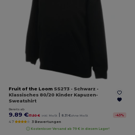
Fruit of the Loom
SS273
- Schwarz
-
Klassisches 80/20 Kinder Kapuzen-
Sweatshirt
Bereits ab
9.89 €
|
-
43
%
17.50 €
inkl. MwSt
8.31 €
ohne MwSt
4.7
3 Bewertungen
Kostenloser Versand ab 79 € in diesem Lager!