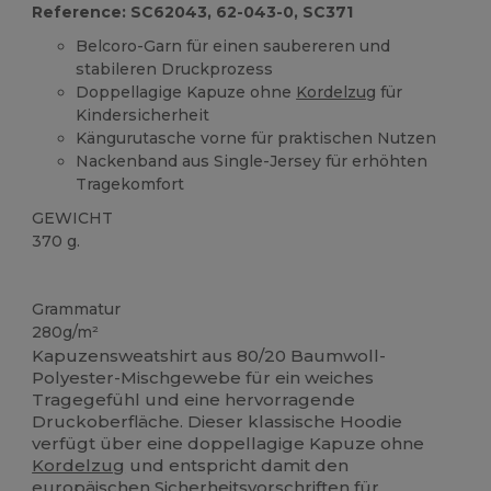
Reference: SC62043, 62-043-0, SC371
Belcoro-Garn für einen saubereren und
stabileren Druckprozess
Doppellagige Kapuze ohne
Kordelzug
für
Kindersicherheit
Kängurutasche vorne für praktischen Nutzen
Nackenband aus Single-Jersey für erhöhten
Tragekomfort
GEWICHT
370 g.
Anpassbar
Grammatur
280g/m²
Kapuzensweatshirt aus 80/20 Baumwoll-
Polyester-Mischgewebe für ein weiches
Tragegefühl und eine hervorragende
Druckoberfläche. Dieser klassische Hoodie
verfügt über eine doppellagige Kapuze ohne
Kordelzug
und entspricht damit den
europäischen Sicherheitsvorschriften für