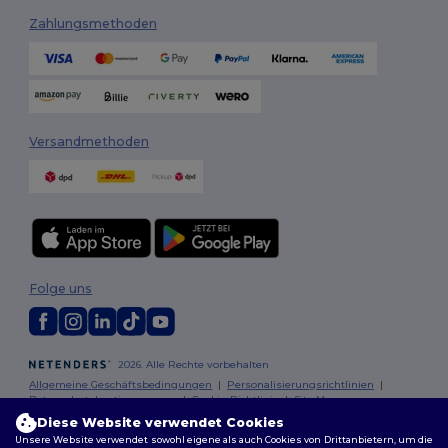
Zahlungsmethoden
Versandmethoden
Folge uns
2026. Alle Rechte vorbehalten
Allgemeine Geschäftsbedingungen
|
Personalisierungsrichtlinien
|
Datenschutzbestimmungen
|
Cookie-Richtlinie
|
Site Map
Diese Website verwendet Cookies
Unsere Website verwendet sowohl eigene als auch Cookies von Drittanbietern, um die
Berlin
|
Hamburg
|
München
|
Köln
|
Frankfurt
|
Essen
|
Dortmund
|