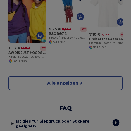
9,25 €
15,52 €
-40%
B&C B601B
7,10 €
13,75 €
-48%
Sirocco / Kinder Windbreaker
Fruit of the Loom SS255
+6 Farben
Premium Poloshirt Herren
+15 Farben
11,13 €
18,35 €
-39%
AWDIS JUST HOODS JH01J
Kinder Kapuzenpullover mit Kängurutasche
+39 Farben
Alle anzeigen
FAQ
Ist dies für Siebdruck oder Stickerei
geeignet?