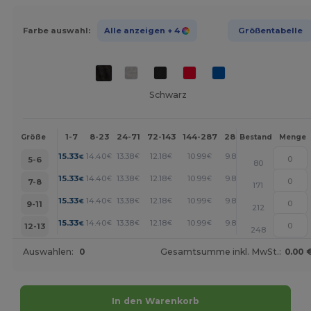
Farbe auswahl:
Alle anzeigen
+ 4
Größentabelle
Schwarz
1-7
8-23
24-71
72-143
144-287
288 +
Mehr
Größe
Bestand
Menge
+
15.33
14.40
13.38
12.18
10.99
9.89
€
€
€
€
€
€
5-6
80
+
15.33
14.40
13.38
12.18
10.99
9.89
€
€
€
€
€
€
7-8
171
+
15.33
14.40
13.38
12.18
10.99
9.89
€
€
€
€
€
€
9-11
212
+
15.33
14.40
13.38
12.18
10.99
9.89
€
€
€
€
€
€
12-13
248
Auswahlen:
0
Gesamtsumme inkl. MwSt.:
0.00 
In den Warenkorb