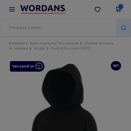
×
Wordans App
App holen
Bessere Preise in der App!
Startseite
Basic Kleidung | Accessoires
Pullover & Fleece
Hoodies
Kinder
Fruit of the Loom SS273
W1
Versand in