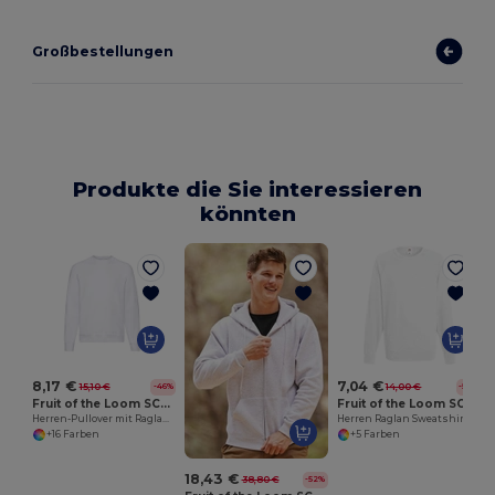
Großbestellungen
Produkte die Sie interessieren
könnten
8,17 €
7,04 €
15,10 €
14,00 €
-46%
-50%
Fruit of the Loom SC260
Fruit of the Loom SC360
Herren-Pullover mit Raglanärmeln
Herren Raglan Sweatshirt
+16 Farben
+5 Farben
18,43 €
38,80 €
-52%