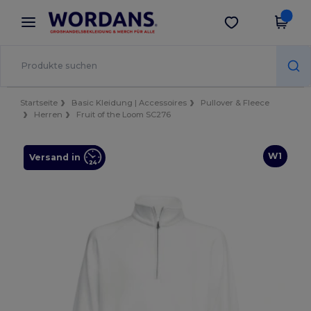
×
Wordans App
App holen
Bessere Preise in der App!
Startseite
Basic Kleidung | Accessoires
Pullover & Fleece
Herren
Fruit of the Loom SC276
W1
Versand in