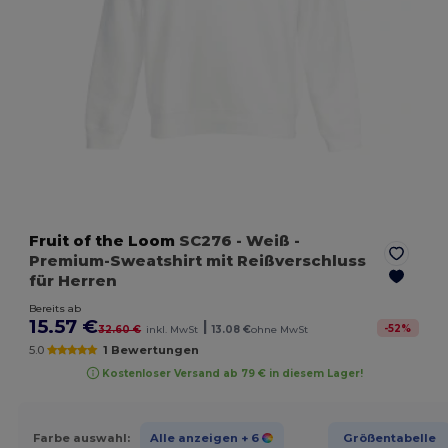
Fruit of the Loom
SC276
- Weiß
-
Premium-Sweatshirt mit Reißverschluss
für Herren
Bereits ab
15.57 €
|
-
52
%
32.60 €
inkl. MwSt
13.08 €
ohne MwSt
5.0
1 Bewertungen
Kostenloser Versand ab 79 € in diesem Lager!
Farbe auswahl:
Alle anzeigen
+ 6
Größentabelle