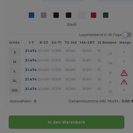
Weiß
Lagerbestand in 30 Tage
1-7
8-23
24-71
72-143
144-287
288 +
Mehr
Größe
Bestand
Menge
+
21.47
20.40
19.33
18.26
16.91
15.57
€
€
€
€
€
€
S
21
+
21.47
20.40
19.33
18.26
16.91
15.57
€
€
€
€
€
€
M
74
+
21.47
20.40
19.33
18.26
16.91
15.57
€
€
€
€
€
€
L
0
+
21.47
20.40
19.33
18.26
16.91
15.57
€
€
€
€
€
€
XL
0
+
21.47
20.40
19.33
18.26
16.91
15.57
€
€
€
€
€
€
2XL
55
Auswahlen:
0
Gesamtsumme inkl. MwSt.:
0.00 
In den Warenkorb