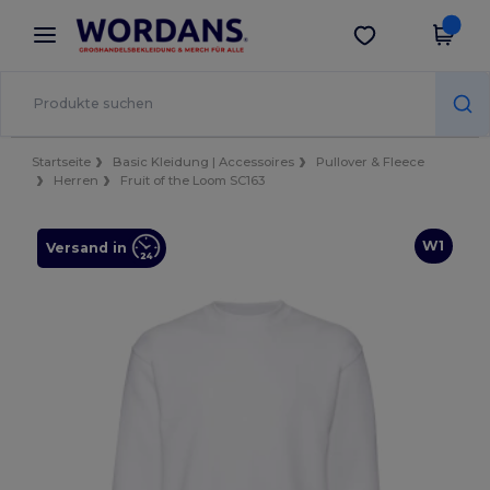
×
Wordans App
App holen
Bessere Preise in der App!
Startseite
Basic Kleidung | Accessoires
Pullover & Fleece
Herren
Fruit of the Loom SC163
W1
Versand in