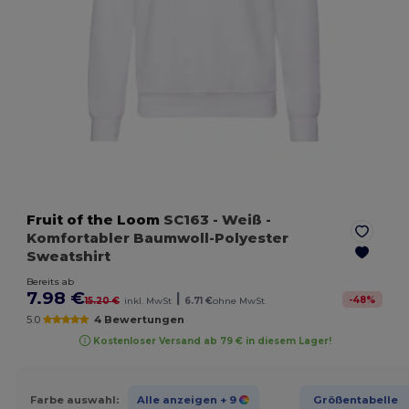
Fruit of the Loom
SC163
- Weiß
-
Komfortabler Baumwoll-Polyester
Sweatshirt
Bereits ab
7.98 €
|
-
48
%
15.20 €
inkl. MwSt
6.71 €
ohne MwSt
5.0
4 Bewertungen
Kostenloser Versand ab 79 € in diesem Lager!
Farbe auswahl:
Alle anzeigen
+ 9
Größentabelle