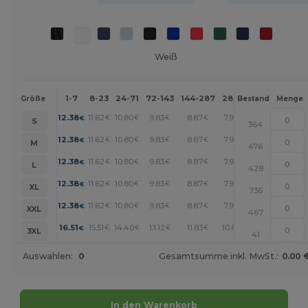
Weiß
1-7
8-23
24-71
72-143
144-287
288 +
Mehr
Größe
Bestand
Menge
+
12.38
11.62
10.80
9.83
8.87
7.98
€
€
€
€
€
€
S
364
+
12.38
11.62
10.80
9.83
8.87
7.98
€
€
€
€
€
€
M
476
+
12.38
11.62
10.80
9.83
8.87
7.98
€
€
€
€
€
€
L
428
+
12.38
11.62
10.80
9.83
8.87
7.98
€
€
€
€
€
€
XL
736
+
12.38
11.62
10.80
9.83
8.87
7.98
€
€
€
€
€
€
XXL
467
+
16.51
15.51
14.40
13.12
11.83
10.65
€
€
€
€
€
€
3XL
41
Auswahlen:
0
Gesamtsumme inkl. MwSt.:
0.00 
In den Warenkorb