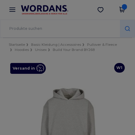
×
Wordans App
App holen
Bessere Preise in der App!
Startseite
Basic Kleidung | Accessoires
Pullover & Fleece
Hoodies
Unisex
Build Your Brand BY268
W1
Versand in