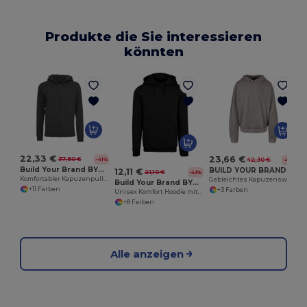
Produkte die Sie interessieren
könnten
22,33 €
23,66 €
37,80 €
-41%
42,30 €
-44%
Build Your Brand BY012
BUILD YOUR BRAND BY191
12,11 €
21,10 €
-43%
Komfortabler Kapuzenpullover mit Reißverschluss
Gebleichtes Kapuzensweatshirt
Build Your Brand BYB001
+11 Farben
+3 Farben
Unisex Komfort Hoodie mit Raglanärmeln
+8 Farben
Alle anzeigen