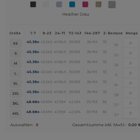
Heather Grau
1-7
8-23
24-71
72-143
144-287
288 +
Mehr
Größe
Bestand
Menge
+
45.38
43.26
40.84
39.03
36.91
33.88
€
€
€
€
€
€
XS
19
+
45.38
43.26
40.84
39.03
36.91
33.88
€
€
€
€
€
€
S
22
+
45.38
43.26
40.84
39.03
36.91
33.88
€
€
€
€
€
€
M
26
+
45.38
43.26
40.84
39.03
36.91
33.88
€
€
€
€
€
€
L
11
+
45.38
43.26
40.84
39.03
36.91
33.88
€
€
€
€
€
€
XL
10
+
45.38
43.26
40.84
39.03
36.91
33.88
€
€
€
€
€
€
2XL
28
+
48.88
46.59
43.99
42.03
39.75
36.49
€
€
€
€
€
€
3XL
27
+
48.88
46.59
43.99
42.03
39.75
36.49
€
€
€
€
€
€
4XL
27
Auswahlen:
0
Gesamtsumme inkl. MwSt.:
0.00 