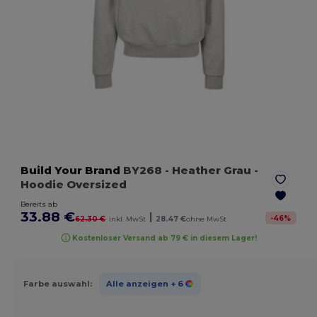
Build Your Brand
BY268
- Heather Grau
-
Hoodie Oversized
Bereits ab
33.88 €
|
-
46
%
62.30 €
inkl. MwSt
28.47 €
ohne MwSt
Kostenloser Versand ab 79 € in diesem Lager!
Farbe auswahl:
Alle anzeigen
+ 6