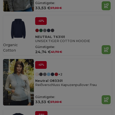
Organic
Günstigste:
Cotton
33,53 €
57,00 €
-41%
NEUTRAL T63101
UNISEX TIGER COTTON HOODIE
Organic
Günstigste:
Cotton
24,74 €
41,70 €
-41%
+2
Neutral O83301
Reißverschluss Kapuzenpullover Frau
Organic
Günstigste:
Cotton
33,53 €
57,00 €
-39%