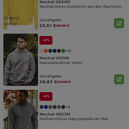
Neutral O63001
Neutral Unisex Sweatshirt aus Bio-Baumwolle
Organic
Günstigste:
Cotton
23,61 €
39,80 €
-41%
+12
Neutral O63101
Kapuzenpullover Mann
Organic
Günstigste:
Cotton
28,83 €
49,00 €
-41%
+3
Neutral O63301
Reißverschluss Kapuzenpullover Man