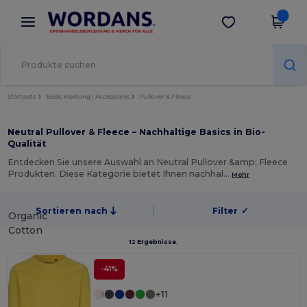
×
Wordans App
App holen
Bessere Preise in der App!
Startseite
Basic Kleidung | Accessoires
Pullover & Fleece
Neutral Pullover & Fleece – Nachhaltige Basics in Bio-
Qualität
Entdecken Sie unsere Auswahl an Neutral Pullover &amp; Fleece
Produkten. Diese Kategorie bietet Ihnen nachhal…
Mehr
Sortieren nach
Filter
✓
Organic
Cotton
12 Ergebnisse.
-41%
+11