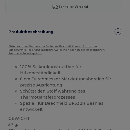
Schneller Versand
Produktbeschreibung
Bitte beachten Sie, dass die Farbe des Produktbildes aufgrund der
Bildschirmkalibrierung möglicherweise nicht genau der tatsächlichen
Produktfarbe entspricht.
100% Silikonkonstruktion für
Hitzebeständigkeit
6 cm Durchmesser Markierungsbereich für
präzise Ausrichtung
Schützt den Stoff während des
Thermotransferprozesses
Speziell für Beechfield BF332R Beanies
entwickelt
GEWICHT
57 g.