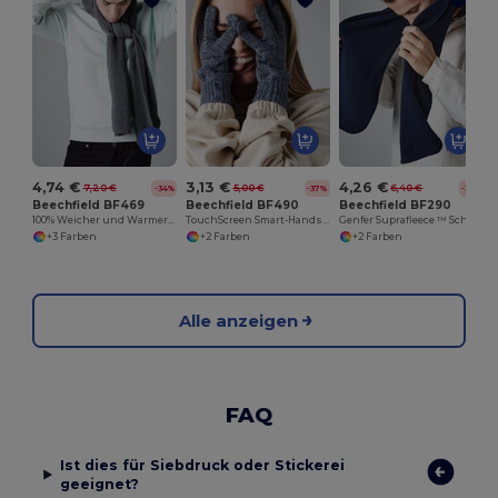
4,74 €
3,13 €
4,26 €
7,20 €
5,00 €
6,40 €
-34%
-37%
-33%
Beechfield BF469
Beechfield BF490
Beechfield BF290
100% Weicher und Warmer Schal
TouchScreen Smart-Handschuhe
Genfer Suprafleece ™ Schal
+3 Farben
+2 Farben
+2 Farben
Alle anzeigen
FAQ
Ist dies für Siebdruck oder Stickerei
geeignet?