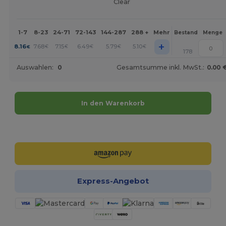
Clear
1-7
8-23
24-71
72-143
144-287
288 +
Mehr
Bestand
Menge
+
8.16
7.68
7.15
6.49
5.79
5.10
€
€
€
€
€
€
178
Auswahlen:
0
Gesamtsumme inkl. MwSt.:
0.00 
In den Warenkorb
Jetzt konfigurieren!
Express-Angebot