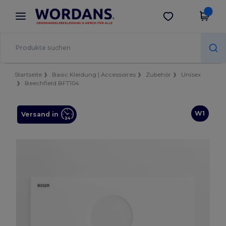
×
Wordans App
App holen
Bessere Preise in der App!
Startseite
Basic Kleidung | Accessoires
Zubehör
Unisex
Beechfield BFT104
W1
Versand in