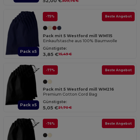
52,00 €
309,76 €
-75%
Beste Angebot
Pack mit 5 Westford mill WM115
Einkaufstasche aus 100% Baumwolle
Günstigste:
Pack x5
3,85 €
15,49 €
-77%
Beste Angebot
Pack mit 5 Westford mill WM216
Premium Cotton Cord Bag
Günstigste:
Pack x5
5,05 €
21,70 €
-76%
Beste Angebot