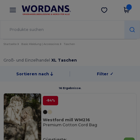
×
Wordans App
App holen
Bessere Preise in der App!
Startseite
Basic Kleidung | Accessoires
Taschen
Groß- und Einzelhandel
XL Taschen
Sortieren nach
Filter
✓
16 Ergebnisse.
-84%
Westford mill WM216
Premium Cotton Cord Bag
Günstigste: