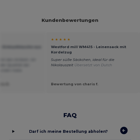
Kundenbewertungen
★ ★ ★ ★ ★
- Einkaufstasche aus
Westford mill WM415 - Leinensack mit
Kordelzug
mit den Artikeln. Ich
Super süße Säckchen, ideal für die
 der Qualität der
Nikolauszeit
Übersetzt von Dutch
efunden habe.
s
la B.
Bewertung von charis f.
FAQ
Darf ich meine Bestellung abholen?