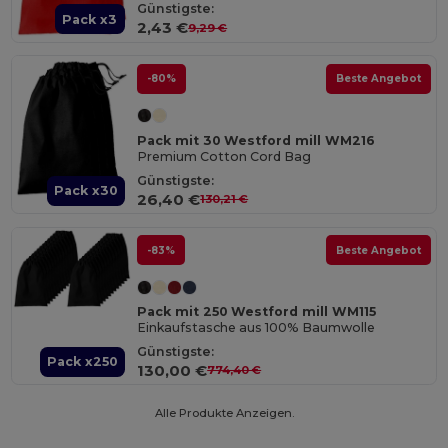
Günstigste:
Pack x3
2,43 €
9,29 €
-80%
Beste Angebot
Pack mit 30 Westford mill WM216
Premium Cotton Cord Bag
Günstigste:
Pack x30
26,40 €
130,21 €
-83%
Beste Angebot
Pack mit 250 Westford mill WM115
Einkaufstasche aus 100% Baumwolle
Günstigste:
Pack x250
130,00 €
774,40 €
Alle Produkte Anzeigen.