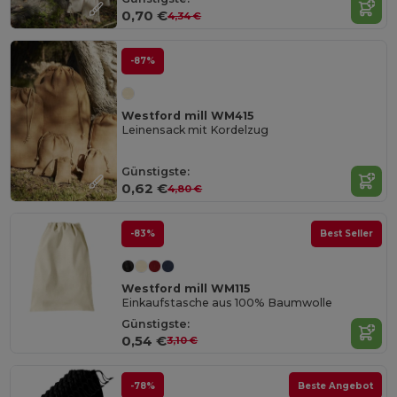
0,70 €
4,34 €
-87%
Westford mill WM415
Leinensack mit Kordelzug
Günstigste:
0,62 €
4,80 €
-83%
Best Seller
Westford mill WM115
Einkaufstasche aus 100% Baumwolle
Günstigste:
0,54 €
3,10 €
-78%
Beste Angebot