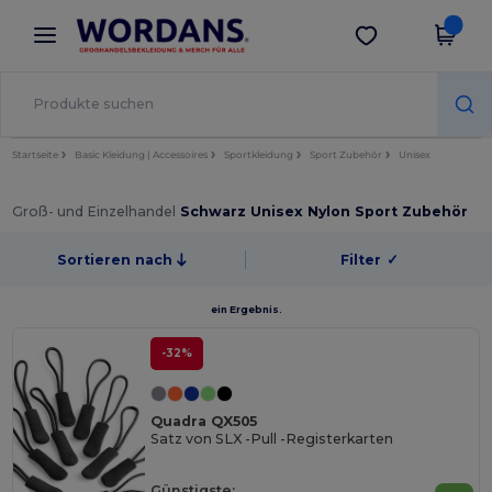
×
Wordans App
App holen
Bessere Preise in der App!
Startseite
Basic Kleidung | Accessoires
Sportkleidung
Sport Zubehör
Unisex
Groß- und Einzelhandel
Schwarz Unisex Nylon Sport Zubehör
Sortieren nach
Filter
✓
ein Ergebnis.
-32%
Quadra QX505
Satz von SLX -Pull -Registerkarten
Günstigste: