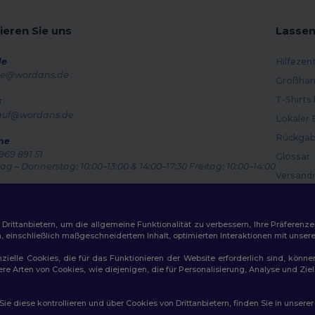
ieren Sie uns
Lassen
de
Hilfezen
e@wordans.de
Großhan
T-Shirts
s
auf@wordans.de
Lokaler 
Rückgab
ne
969 891 51
Glossar
g – Donnerstag: 10:00–13:00 & 14:00–17:30 Freitag: 10:00–14:00
Versand
ragsverfolgung
Gutsche
ittanbietern, um die allgemeine Funktionalität zu verbessern, Ihre Präferenze
n, einschließlich maßgeschneidertem Inhalt, optimierten Interaktionen mit unse
zielle Cookies, die für das Funktionieren der Website erforderlich sind, könne
dere Arten von Cookies, wie diejenigen, die für Personalisierung, Analyse und 
ichtlinien
|
Datenschutzbestimmungen
|
Cookie-Richtlinie
|
Site M
e diese kontrollieren und über Cookies von Drittanbietern, finden Sie in unsere