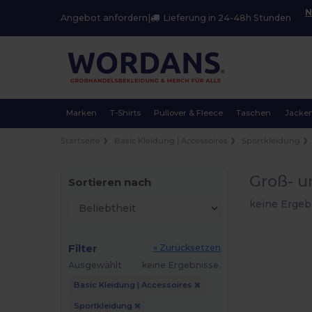
N
Angebot anfordern
|
Lieferung in 24-48h Stunden
Marken
T-Shirts
Pullover & Fleece
Taschen
Jacke
Startseite
Basic Kleidung | Accessoires
Sportkleidung
Groß- u
Sortieren nach
keine Ergeb
Filter
« Zurücksetzen
Ausgewählt
keine Ergebnisse.
Basic Kleidung | Accessoires
Sportkleidung