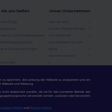
 Sie uns helfen
Unser Unternehmen
trum (FAQ)
Wer wir sind
delspreise
Unsere Partnerdrucker
 lokal zu Großhandelspreisen
Für Influencer
Bekleidungsgeschäft
Kontaktieren Sie uns
en & Rückerstattungen
Blog
Karrierezentrum
methoden
incodes
n zu speichern, die Leistung der Website zu analysieren und ein
rer Website und Werbung.
n nicht deaktiviert werden, da sie für den korrekten Betrieb der
Zielgruppenansprache verwendet werden, zulassen oder blockieren
ap
r
Cookies Policy
und
Privacy Policy
.