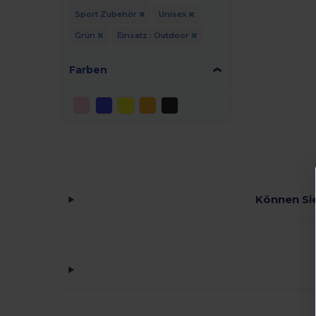
Sport Zubehör
Unisex
Grün
Einsatz : Outdoor
Farben
Können Sie