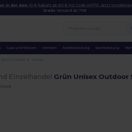
ur in der App:
10 € Rabatt ab 80 € mit Code APP10. Jetzt installieren
Gratis
Versand ab 79€
n
Caps und Mützen
Hemden
Arbeitskleidung
Sportkleidung
Meh
Sport Zubehör
Unisex
nd Einzelhandel
Grün Unisex Outdoor 
nisse.