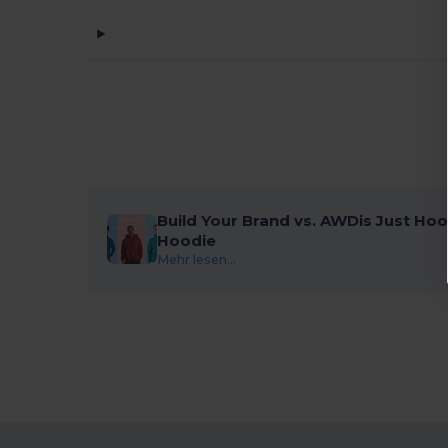
Build Your Brand vs. AWDis Just Hoo
Hoodie
Mehr lesen...