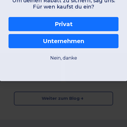
Um deinen Rabatt zu sichern, sag uns:
Für wen kaufst du ein?
Wo ist Ihr Lager?
Privat
Blog
Unternehmen
Nein, danke
ds vs. B&C: Der Beste
Unser Leitfaden z
Mehr lesen...
Weiter zum Blog