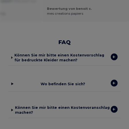
Produkt!
Übersetzt von
Bewertung von benoit c.
r v.
mes creations papiers
FAQ
Können Sie mir bitte einen Kostenvorschlag
für bedruckte Kleider machen?
Wo befinden Sie sich?
Können Sie mir bitte einen Kostenvoranschlag
machen?