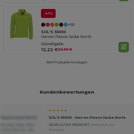
-47%
+10
SOL'S 55000
Herren Fleece Jacke North
Günstigste:
12,22 €
22,92 €
Alle Produkte Anzeigen.
Kundenbewertungen
★ ★ ★ ★ ★
 Fleece Jacke North
SOL'S 55000 - Herren Fleece Jacke North
 ein paar Tage, aber
SEHR GUTES PRODUKT
Übersetzt von
h betroffen bin. Bin
Français