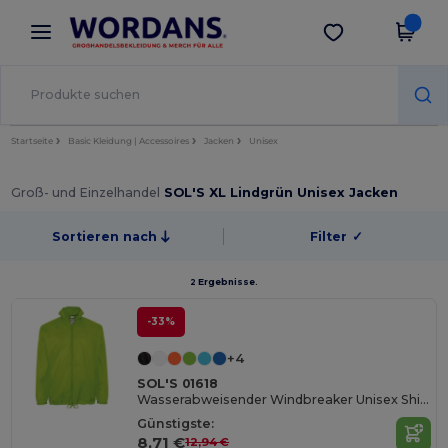
×
Wordans App
App holen
Bessere Preise in der App!
Startseite
Basic Kleidung | Accessoires
Jacken
Unisex
Groß- und Einzelhandel
SOL'S XL Lindgrün Unisex Jacken
Sortieren nach
Filter
✓
2 Ergebnisse.
-33%
+4
SOL'S 01618
Wasserabweisender Windbreaker Unisex Shift
Günstigste:
8,71 €
12,94 €