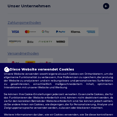
Unser Unternehmen
Zahlungsmethoden
Versandmethoden
Diese Website verwendet Cookies
Unsere Website verwendet sowohl eigene als auch Cookies von Drittanbietern, um die
allgemeine Funktionalität zu verbessern, Ihre Präferenzen zu speichern, die Leistung
der Website zu analysieren und ein reibungsloses und personalisiertes Surferlebnis
zu gewährleisten, einschließlich maßgeschneidertem Inhalt, optimierten
Interaktionen mit unserer Website und Werbung.
Folge uns
Sie können Ihre Cookie-Einstellungen jederzeit verwalten. Essenzielle Cookies, die für
das Funktionieren der Website erforderlich sind, können nicht deaktiviert werden, da
sie für den korrekten Betrieb der Website erforderlich sind. Sie können jedoch wählen,
ob Sie andere Arten von Cookies, wie diejenigen, die für Personalisierung, Analyse und
Zielgruppenansprache verwendet werden, zulassen oder blockieren möchten.
2026. Alle Rechte vorbehalten
Weitere Informationen darüber, wie wir Cookies verwenden, wie Sie diese kontrollieren
Allgemeine Geschäftsbedingungen
|
Personalisierungsrichtlinien
|