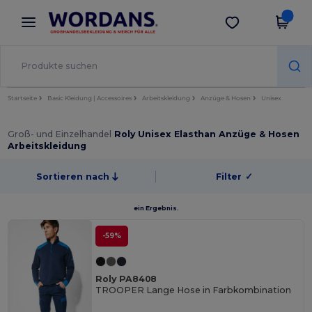
×
Wordans App
App holen
Bessere Preise in der App!
Startseite
Basic Kleidung | Accessoires
Arbeitskleidung
Anzüge & Hosen
Unisex
Groß- und Einzelhandel
Roly Unisex Elasthan Anzüge & Hosen
Arbeitskleidung
Sortieren nach
Filter
✓
ein Ergebnis.
-59%
Roly PA8408
TROOPER Lange Hose in Farbkombination