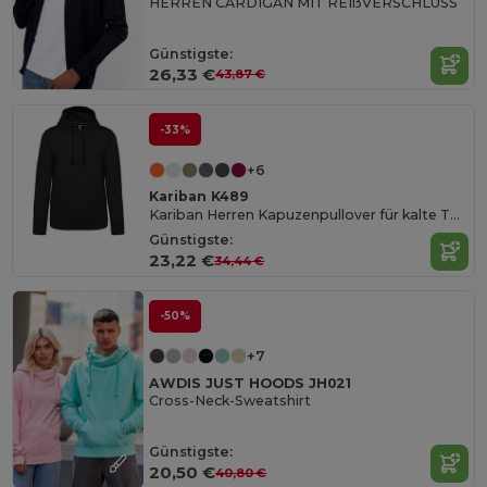
HERREN CARDIGAN MIT REIßVERSCHLUSS
Günstigste:
26,33 €
43,87 €
-33%
+6
Kariban K489
Kariban Herren Kapuzenpullover für kalte Tage
Günstigste:
23,22 €
34,44 €
-50%
+7
AWDIS JUST HOODS JH021
Cross-Neck-Sweatshirt
Günstigste:
20,50 €
40,80 €