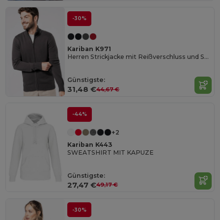
-30%
Kariban K971
Herren Strickjacke mit Reißverschluss und Stehkragen
Günstigste:
31,48 €
44,67 €
-44%
+2
Kariban K443
SWEATSHIRT MIT KAPUZE
Günstigste:
27,47 €
49,17 €
-30%