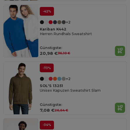
-42%
+2
Kariban K442
Herren Rundhals Sweatshirt
Günstigste:
20,98 €
36,10 €
-73%
+2
SOL'S 13251
Unisex Kapuzen Sweatshirt Slam
Günstigste:
7,08 €
26,64 €
-34%