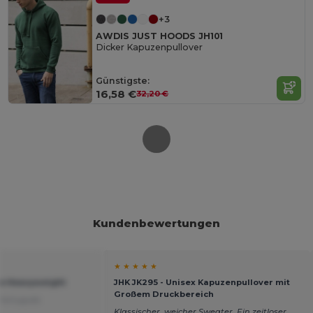
+3
AWDIS JUST HOODS JH101
Dicker Kapuzenpullover
Günstigste:
16,58 €
32,20 €
Kundenbewertungen
★ ★ ★ ★ ★
ie Heavyweight
JHK JK295 - Unisex Kapuzenpullover mit
Großem Druckbereich
 Português
Klassischer, weicher Sweater. Ein zeitloser