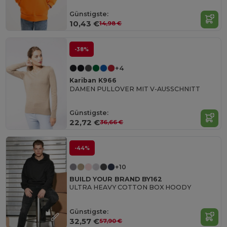
Günstigste:
10,43 €
14,98 €
-38%
+4
Kariban K966
DAMEN PULLOVER MIT V-AUSSCHNITT
Günstigste:
22,72 €
36,66 €
-44%
+10
BUILD YOUR BRAND BY162
ULTRA HEAVY COTTON BOX HOODY
Günstigste:
32,57 €
57,90 €