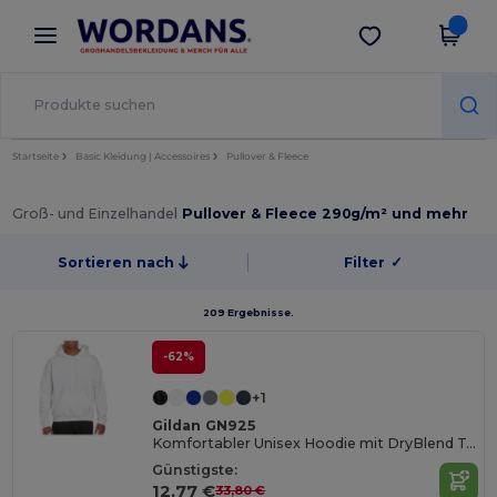
×
Wordans App
App holen
Bessere Preise in der App!
Startseite
Basic Kleidung | Accessoires
Pullover & Fleece
Groß- und Einzelhandel
Pullover & Fleece 290g/m² und mehr
Sortieren nach
Filter
✓
209 Ergebnisse.
-62%
+1
Gildan GN925
Komfortabler Unisex Hoodie mit DryBlend Technologie
Günstigste:
12,77 €
33,80 €