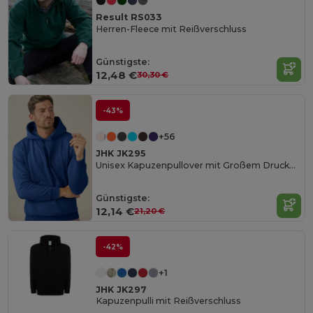
Result RS033
Herren-Fleece mit Reißverschluss
Günstigste:
12,48 €
30,30 €
-43%
+56
JHK JK295
Unisex Kapuzenpullover mit Großem Druckbereich
Günstigste:
12,14 €
21,20 €
-42%
+1
JHK JK297
Kapuzenpulli mit Reißverschluss