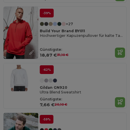
-39%
+27
Build Your Brand BY011
Hochwertiger Kapuzenpullover für kalte Tage
Günstigste:
18,87 €
31,10 €
-62%
Gildan GN920
Ultra Blend Sweatshirt
Günstigste:
7,66 €
20,10 €
-59%