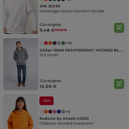
JHK JK290
Vielseitiger Unisex Komfort Hoodie
Günstigste:
9,48 €
17,40 €
+19
Gildan 18500 HEAVYWEIGHT HOODED BLEND
13,5 Unzen
Günstigste:
12,00 €
-30%
+6
Radsow by Uneek UC503
Childrens Hooded Sweatshirt