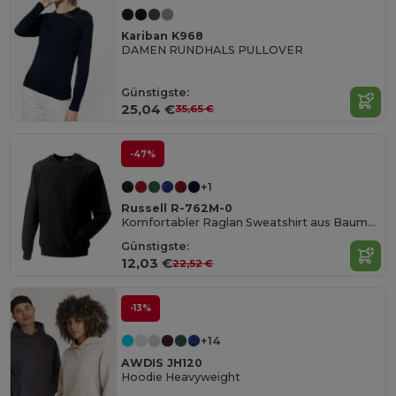
Kariban K968
DAMEN RUNDHALS PULLOVER
Günstigste:
25,04 €
35,65 €
-47%
+1
Russell R-762M-0
Komfortabler Raglan Sweatshirt aus Baumwollmischung
Günstigste:
12,03 €
22,52 €
-13%
+14
AWDIS JH120
Hoodie Heavyweight