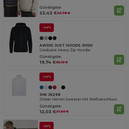
Günstigste:
22,43 €
25,78 €
-44%
AWDIS JUST HOODS JH150
Graduate Heavy Zip Hoodie
Günstigste:
19,74 €
35,10 €
-44%
JHK JK298
Dicker Herren Sweater mit Reißverschluss
Günstigste:
12,03 €
21,60 €
-49%