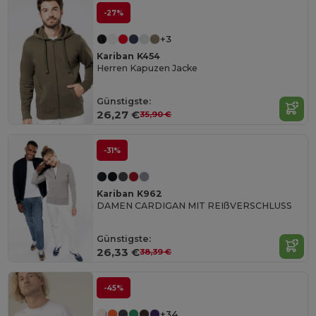
-27%
+3
Kariban K454
Herren Kapuzen Jacke
Günstigste:
26,27 €
35,90 €
-31%
Kariban K962
DAMEN CARDIGAN MIT REIßVERSCHLUSS
Günstigste:
26,33 €
38,39 €
-45%
+34