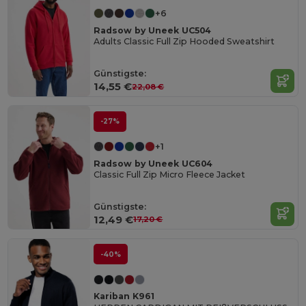
+6
Radsow by Uneek UC504
Adults Classic Full Zip Hooded Sweatshirt
Günstigste:
14,55 €
22,08 €
-27%
+1
Radsow by Uneek UC604
Classic Full Zip Micro Fleece Jacket
Günstigste:
12,49 €
17,20 €
-40%
Kariban K961