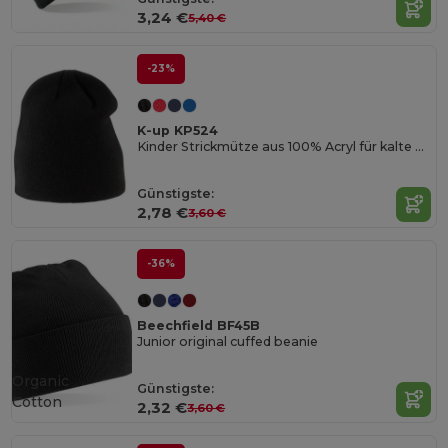
3,24 €
5,40 €
-23%
K-up KP524
Kinder Strickmütze aus 100% Acryl für kalte Tage
Günstigste:
2,78 €
3,60 €
-36%
Beechfield BF45B
Junior original cuffed beanie
Organic
Günstigste:
Cotton
2,32 €
3,60 €