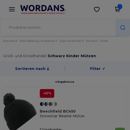
×
Wordans App
App holen
Bessere Preise in der App!
Startseite
Basic Kleidung | Accessoires
Caps und Mützen
Mützen
Kinder
Groß- und Einzelhandel
Schwarz Kinder Mützen
Sortieren nach
Filter
✓
4 Ergebnisse.
-40%
Beechfield BC450
Snowstar Beanie Mütze
Günstigste: