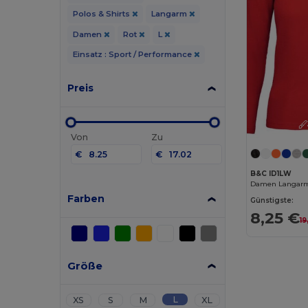
Polos & Shirts
Langarm
Damen
Rot
L
Einsatz : Sport / Performance
Preis
Von
Zu
€
€
B&C ID1LW
Farben
Günstigste:
8,25 €
19
Größe
L
XS
S
M
XL