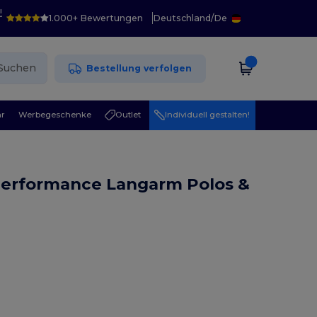
!
1.000+ Bewertungen
Deutschland
/
De
Suchen
Bestellung verfolgen
r
Werbegeschenke
Outlet
Individuell gestalten!
Performance Langarm Polos &