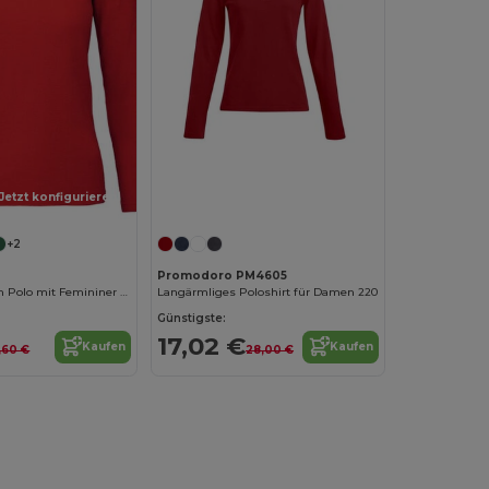
Jetzt konfigurieren!
+2
Promodoro PM4605
Damen Langarm Polo mit Femininer Passform
Langärmliges Poloshirt für Damen 220
Günstigste:
17,02 €
Kaufen
Kaufen
,60 €
28,00 €