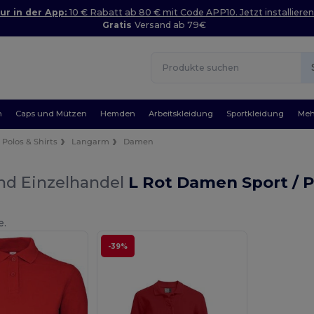
ur in der App:
10 € Rabatt ab 80 € mit Code APP10. Jetzt installieren
Gratis
Versand ab 79€
n
Caps und Mützen
Hemden
Arbeitskleidung
Sportkleidung
Meh
Polos & Shirts
Langarm
Damen
nd Einzelhandel
L Rot Damen Sport / 
e.
-39%