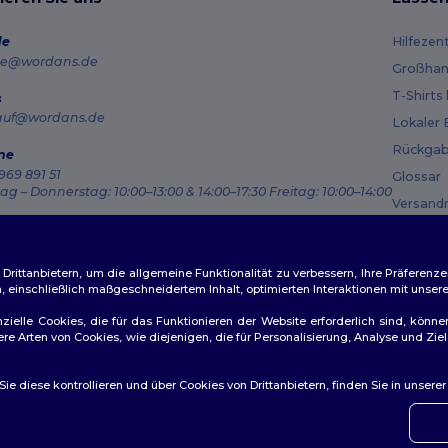
de
Hilfezen
e@wordans.de
Großhan
T-Shirts
s
auf@wordans.de
Lokaler 
Rückgab
ne
969 891 51
Glossar
g – Donnerstag: 10:00–13:00 & 14:00–17:30 Freitag: 10:00–14:00
Versand
ragsverfolgung
Gutsche
ittanbietern, um die allgemeine Funktionalität zu verbessern, Ihre Präferenze
n, einschließlich maßgeschneidertem Inhalt, optimierten Interaktionen mit unse
zielle Cookies, die für das Funktionieren der Website erforderlich sind, könne
dere Arten von Cookies, wie diejenigen, die für Personalisierung, Analyse und 
ichtlinien
|
Datenschutzbestimmungen
|
Cookie-Richtlinie
|
Site M
e diese kontrollieren und über Cookies von Drittanbietern, finden Sie in unsere
👋
Ha
Wenn 
konta