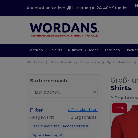
N
Angebot anfordern
|
Lieferung in 24-48h Stunden
Marken
T-Shirts
Pullover & Fleece
Taschen
Jacke
Startseite
Basic Kleidung | Accessoires
Sportkleidung
Groß- u
Sortieren nach
Shirts
2 Ergebniss
-58%
Filter
« Zurücksetzen
Ausgewählt
2 Ergebnisse.
Basic Kleidung | Accessoires
Sportkleidung