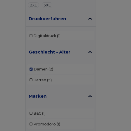
2XL
3XL
Druckverfahren
Digitaldruck
(1)
Geschlecht - Alter
Damen
(2)
Herren
(5)
Marken
B&C
(1)
Promodoro
(1)