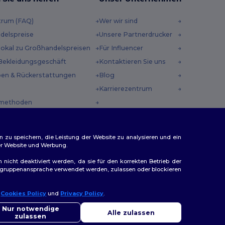
trum (FAQ)
Wer wir sind
delspreise
Unsere Partnerdrucker
 lokal zu Großhandelspreisen
Für Influencer
Bekleidungsgeschäft
Kontaktieren Sie uns
en & Rückerstattungen
Blog
Karrierezentrum
methoden
incodes
n zu speichern, die Leistung der Website zu analysieren und ein
rer Website und Werbung.
n nicht deaktiviert werden, da sie für den korrekten Betrieb der
Zielgruppenansprache verwendet werden, zulassen oder blockieren
ap
r
Cookies Policy
und
Privacy Policy
.
llo
Sie Fragen oder Bedenken haben, können Sie uns jederzeit
Nur notwendige
Alle zulassen
ktieren. Unser Chatbot ist hier, um Ihnen zu helfen.
zulassen