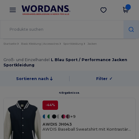
×
Wordans App
App holen
Bessere Preise in der App!
Startseite
Basic Kleidung | Accessoires
Sportkleidung
Jacken
Groß- und Einzelhandel
L Blau Sport / Performance Jacken
Sportkleidung
Sortieren nach
Filter
✓
4 Ergebnisse.
-44%
+9
AWDIS JH043
AWDIS Baseball Sweatshirt mit Kontrastärmeln