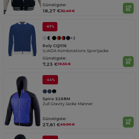
Günstigste:
18,27 €
32,40 €
-63%
+2
Roly CQ1116
ILIADA Kombinations Sportjacke
Günstigste:
7,23 €
19,55 €
-44%
Spiro S268M
Zull Gravity Jacke Männer
Günstigste:
27,81 €
49,90 €