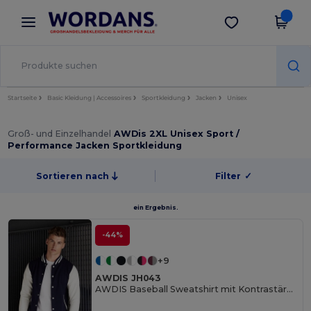
×
Wordans App
App holen
Bessere Preise in der App!
Startseite
Basic Kleidung | Accessoires
Sportkleidung
Jacken
Unisex
Groß- und Einzelhandel
AWDis 2XL Unisex Sport /
Performance Jacken Sportkleidung
Sortieren nach
Filter
✓
ein Ergebnis.
-44%
+9
AWDIS JH043
AWDIS Baseball Sweatshirt mit Kontrastärmeln