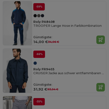
-59%
Roly PA8408
TROOPER Lange Hose in Farbkombination
Günstigste:
14,00 €
34,06 €
-66%
Roly FR9403
CRUISER Jacke aus schwer entflammbaren Gewebe
Günstigste:
31,92 €
93,04 €
-35%