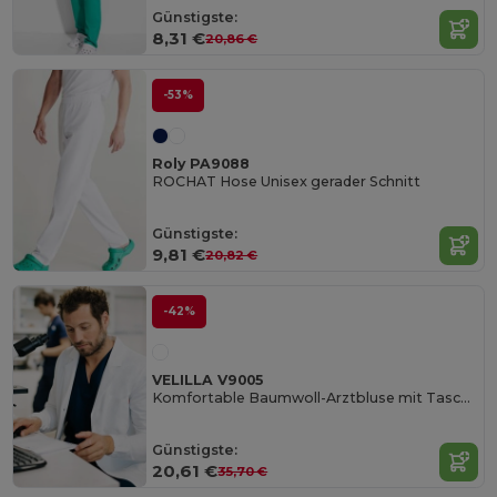
Günstigste:
8,31 €
20,86 €
-53%
Roly PA9088
ROCHAT Hose Unisex gerader Schnitt
Günstigste:
9,81 €
20,82 €
-42%
VELILLA V9005
Komfortable Baumwoll-Arztbluse mit Taschen
Günstigste:
20,61 €
35,70 €