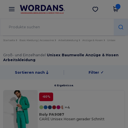
×
Wordans App
App holen
Bessere Preise in der App!
Startseite
Basic Kleidung | Accessoires
Arbeitskleidung
Anzüge & Hosen
Unisex
Groß- und Einzelhandel
Unisex Baumwolle Anzüge & Hosen
Arbeitskleidung
Sortieren nach
Filter
✓
6 Ergebnisse.
-60%
+4
Roly PA9087
CARE Unisex Hosen gerader Schnitt