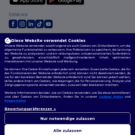
Folge uns
2026. Alle Rechte vorbehalten
Diese Website verwendet Cookies
Allgemeine Geschäftsbedingungen
|
Personalisierungsrichtlinien
|
Unsere Website verwendet sowohl eigene als auch Cookies von Drittanbietern, um die
Datenschutzbestimmungen
|
Cookie-Richtlinie
|
Site Map
allgemeine Funktionalität zu verbessern, Ihre Präferenzen zu speichern, die Leistung
der Website zu analysieren und ein reibungsloses und personalisiertes Surferlebnis
zu gewährleisten, einschließlich maßgeschneidertem Inhalt, optimierten
Berlin
|
Hamburg
|
München
|
Köln
|
Frankfurt
|
Essen
|
Dortmund
|
Interaktionen mit unserer Website und Werbung.
Stuttgart
|
Düsseldorf
|
Bremen
Sie können Ihre Cookie-Einstellungen jederzeit verwalten. Essenzielle Cookies, die für
das Funktionieren der Website erforderlich sind, können nicht deaktiviert werden, da
sie für den korrekten Betrieb der Website erforderlich sind. Sie können jedoch wählen,
ob Sie andere Arten von Cookies, wie diejenigen, die für Personalisierung, Analyse und
Zielgruppenansprache verwendet werden, zulassen oder blockieren möchten.
Weitere Informationen darüber, wie wir Cookies verwenden, wie Sie diese kontrollieren
und über Cookies von Drittanbietern, finden Sie in unserer
Cookies Policy
und
Privacy Policy
.
👋
Hallo
Bewertungspräferenzen
Wenn Sie Fragen oder
Bedenken haben, können Sie
Nur notwendige zulassen
uns jederzeit kontaktieren.
Unser Chatbot ist hier, um
Alle zulassen
Ihnen zu helfen.