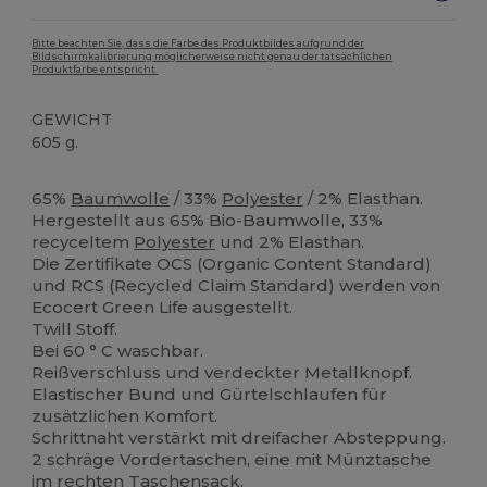
Bitte beachten Sie, dass die Farbe des Produktbildes aufgrund der
Bildschirmkalibrierung möglicherweise nicht genau der tatsächlichen
Produktfarbe entspricht.
GEWICHT
605 g.
Organic
65%
Baumwolle
/ 33%
Polyester
/ 2% Elasthan.
Hergestellt aus 65% Bio-Baumwolle, 33%
recyceltem
Polyester
und 2% Elasthan.
Die Zertifikate OCS (Organic Content Standard)
und RCS (Recycled Claim Standard) werden von
Ecocert Green Life ausgestellt.
Twill Stoff.
Bei 60 ° C waschbar.
Reißverschluss und verdeckter Metallknopf.
Elastischer Bund und Gürtelschlaufen für
zusätzlichen Komfort.
Schrittnaht verstärkt mit dreifacher Absteppung.
2 schräge Vordertaschen, eine mit Münztasche
im rechten Taschensack.