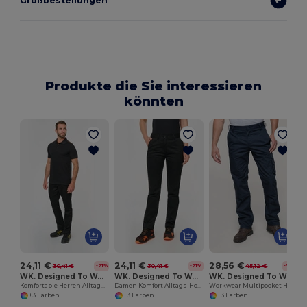
Großbestellungen
Produkte die Sie interessieren
könnten
24,11 €
24,11 €
28,56 €
30,41 €
30,41 €
45,12 €
-21%
-21%
-37%
WK. Designed To Work WK738
WK. Designed To Work WK739
WK. Designed To Work WK795
Komfortable Herren Alltagshose mit Taschen
Damen Komfort Alltags-Hose mit Taschen
Workwear Multipocket Hose
+3 Farben
+3 Farben
+3 Farben