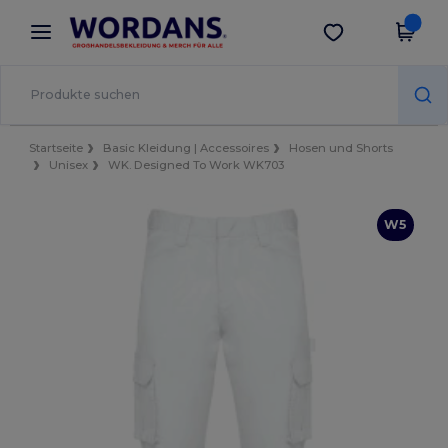
×
Wordans App
App holen
Bessere Preise in der App!
Startseite
Basic Kleidung | Accessoires
Hosen und Shorts
Unisex
WK. Designed To Work WK703
W5