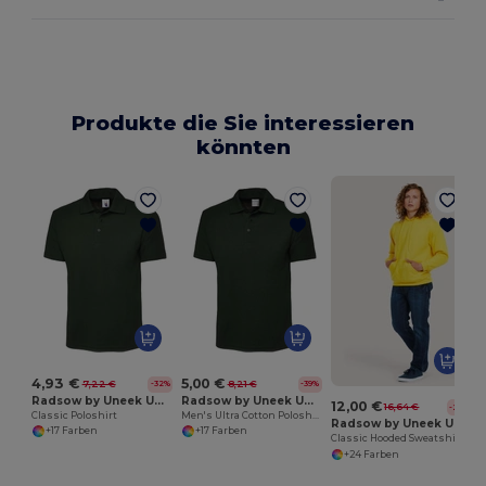
Produkte die Sie interessieren
könnten
4,93 €
5,00 €
7,22 €
8,21 €
-32%
-39%
Radsow by Uneek UC101
Radsow by Uneek UC114
12,00 €
16,64 €
-28%
Classic Poloshirt
Men's Ultra Cotton Poloshirt
Radsow by Uneek UC502
+17 Farben
+17 Farben
Classic Hooded Sweatshirt
+24 Farben