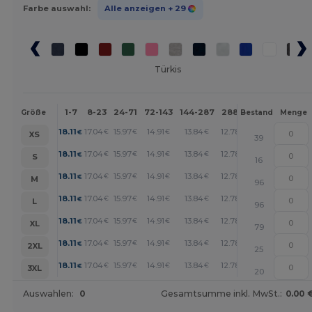
Farbe auswahl:
Alle anzeigen
+ 29
Türkis
1-7
8-23
24-71
72-143
144-287
288 +
Mehr
Größe
Bestand
Menge
+
18.11
17.04
15.97
14.91
13.84
12.78
€
€
€
€
€
€
XS
39
+
18.11
17.04
15.97
14.91
13.84
12.78
€
€
€
€
€
€
S
16
+
18.11
17.04
15.97
14.91
13.84
12.78
€
€
€
€
€
€
M
96
+
18.11
17.04
15.97
14.91
13.84
12.78
€
€
€
€
€
€
L
96
+
18.11
17.04
15.97
14.91
13.84
12.78
€
€
€
€
€
€
XL
79
+
18.11
17.04
15.97
14.91
13.84
12.78
€
€
€
€
€
€
2XL
25
+
18.11
17.04
15.97
14.91
13.84
12.78
€
€
€
€
€
€
3XL
20
Auswahlen:
0
Gesamtsumme inkl. MwSt.:
0.00 