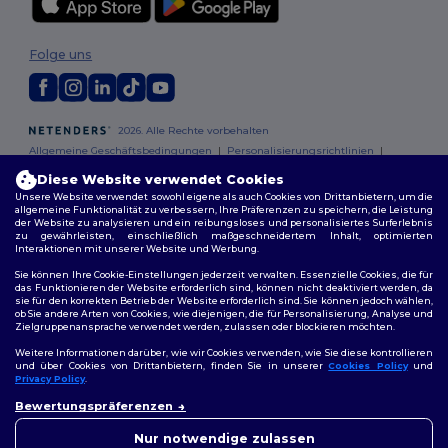
Folge uns
2026. Alle Rechte vorbehalten
Allgemeine Geschäftsbedingungen
|
Personalisierungsrichtlinien
|
Datenschutzbestimmungen
|
Cookie-Richtlinie
|
Site Map
Diese Website verwendet Cookies
Unsere Website verwendet sowohl eigene als auch Cookies von Drittanbietern, um die
allgemeine Funktionalität zu verbessern, Ihre Präferenzen zu speichern, die Leistung
Berlin
|
Hamburg
|
München
|
Köln
|
Frankfurt
|
Essen
|
Dortmund
|
der Website zu analysieren und ein reibungsloses und personalisiertes Surferlebnis
Stuttgart
|
Düsseldorf
|
Bremen
zu gewährleisten, einschließlich maßgeschneidertem Inhalt, optimierten
Interaktionen mit unserer Website und Werbung.
Sie können Ihre Cookie-Einstellungen jederzeit verwalten. Essenzielle Cookies, die für
das Funktionieren der Website erforderlich sind, können nicht deaktiviert werden, da
sie für den korrekten Betrieb der Website erforderlich sind. Sie können jedoch wählen,
ob Sie andere Arten von Cookies, wie diejenigen, die für Personalisierung, Analyse und
Zielgruppenansprache verwendet werden, zulassen oder blockieren möchten.
Weitere Informationen darüber, wie wir Cookies verwenden, wie Sie diese kontrollieren
und über Cookies von Drittanbietern, finden Sie in unserer
Cookies Policy
und
Privacy Policy
.
👋
Hallo
Bewertungspräferenzen
Wenn Sie Fragen oder
Bedenken haben, können Sie
Nur notwendige zulassen
uns jederzeit kontaktieren.