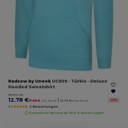
Radsow by Uneek
UC509
- Türkis
- Deluxe
Hooded Sweatshirt
Bereits ab
12.78 €
|
-
25
%
17.09 €
inkl. MwSt
10.74 €
ohne MwSt
5.0
2 Bewertungen
Kostenloser Versand ab 99 € in diesem Lager!