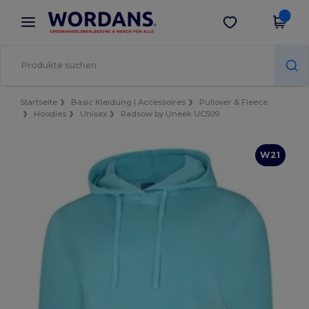
×
Wordans App
App holen
Bessere Preise in der App!
Startseite
Basic Kleidung | Accessoires
Pullover & Fleece
Hoodies
Unisex
Radsow by Uneek UC509
W21