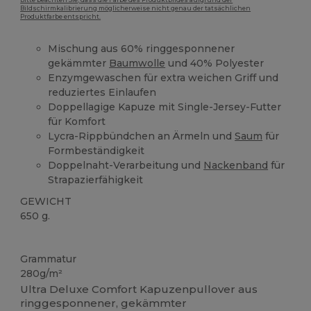
Bitte beachten Sie, dass die Farbe des Produktbildes aufgrund der
Bildschirmkalibrierung möglicherweise nicht genau der tatsächlichen
Produktfarbe entspricht.
Mischung aus 60% ringgesponnener
gekämmter
Baumwolle
und 40% Polyester
Enzymgewaschen für extra weichen Griff und
reduziertes Einlaufen
Doppellagige Kapuze mit Single-Jersey-Futter
für Komfort
Lycra-Rippbündchen an Ärmeln und
Saum
für
Formbeständigkeit
Doppelnaht-Verarbeitung und
Nackenband
für
Strapazierfähigkeit
GEWICHT
650 g.
Anpassbar
Hoher Bestand
Grammatur
280g/m²
Ultra Deluxe Comfort Kapuzenpullover aus
ringgesponnener, gekämmter