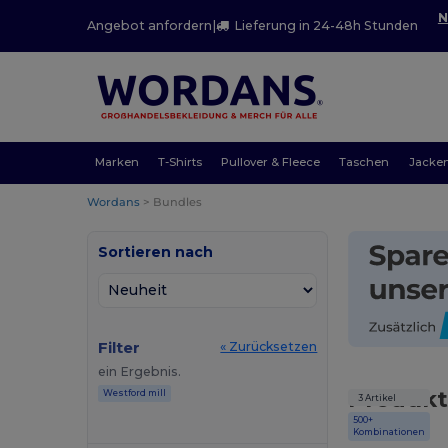
N
Angebot anfordern
|
Lieferung in 24-48h Stunden
Marken
T-Shirts
Pullover & Fleece
Taschen
Jacke
Wordans
>
Bundles
Sortieren nach
Filter
« Zurücksetzen
ein Ergebnis.
Produkt
Westford mill
3 Artikel
500+
Kombinationen