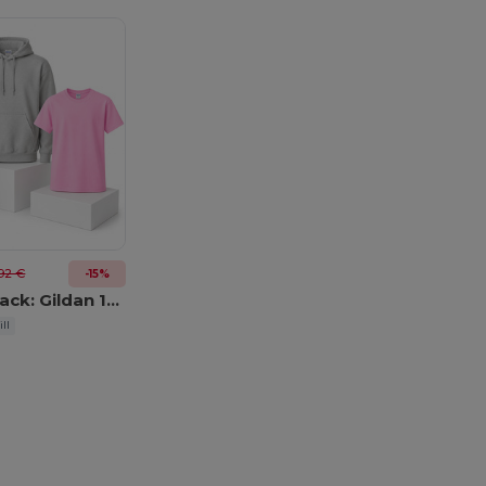
92 €
-15%
Essentials-Pack: Gildan 18500 Hoodie + 5000 T-Shirt + Westford Mill Tote Bag
ll