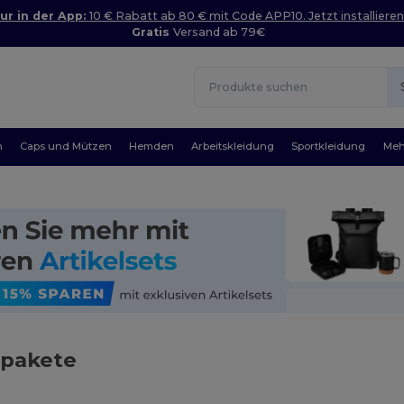
ur in der App:
10 € Rabatt ab 80 € mit Code APP10. Jetzt installieren
Gratis
Versand ab 79€
n
Caps und Mützen
Hemden
Arbeitskleidung
Sportkleidung
Meh
pakete