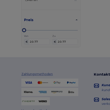
(1)
NewGen
(1)
Parker
(1)
Pen Duick
(1)
Preis
Produkt JACK & JONES
(1)
Promodoro
(1)
Von
Zu
Seasons
(1)
€
€
Stanley®
(1)
Thule
(1)
Velilla
(1)
Westford mill
(1)
Kontakt
Zahlungsmethoden
Kun
kund
Sale
verk