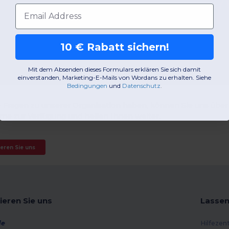
E-Mail-Adresse
10 € Rabatt sichern!
Mit dem Absenden dieses Formulars erklären Sie sich damit
einverstanden, Marketing-E-Mails von Wordans zu erhalten. Siehe
Bedingungen
​
und
Datenschutz
.
 Fragen zu unserer Organisation haben, können Sie uns über
rne zur Verfügung und helfen Ihnen weiter.
eren Sie uns
ieren Sie uns
Lassen
de
Hilfezen