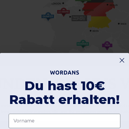
NDEN, DIE UNS
Du hast 10€
Rabatt erhalten!
unden umfassen Künstler, Unterhaltungsunternehmen und Un
 internationaler Kunden, die uns ihr Vertrauen geschenkt hab
Vorname