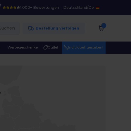
!
1.000+ Bewertungen
Deutschland
/
De
Suchen
Bestellung verfolgen
r
Werbegeschenke
Outlet
Individuell gestalten!