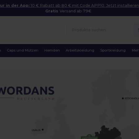
ur in der App:
10 € Rabatt ab 80 € mit Code APP10. Jetzt installieren
Gratis
Versand ab 79€
n
Caps und Mützen
Hemden
Arbeitskleidung
Sportkleidung
Meh