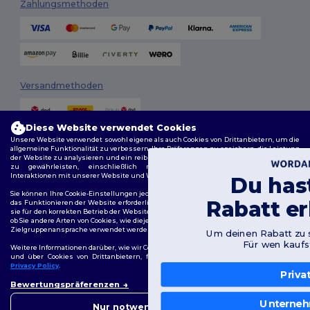
Zahlungsmethoden
Versandmethoden
Diese Website verwendet Cookies
Unsere Website verwendet sowohl eigene als auch Cookies von Drittanbietern, um die
allgemeine Funktionalität zu verbessern, Ihre Präferenzen zu speichern, die Leistung
der Website zu analysieren und ein reibungsloses und personalisiertes Surferlebnis
zu gewährleisten, einschließlich maßgeschneidertem Inhalt, optimierten
Interaktionen mit unserer Website und Werbung.
Du hast 10€
Folge uns
Sie können Ihre Cookie-Einstellungen jederzeit verwalten. Essenzielle Cookies, die für
Rabatt erhalten!
das Funktionieren der Website erforderlich sind, können nicht deaktiviert werden, da
sie für den korrekten Betrieb der Website erforderlich sind. Sie können jedoch wählen,
ob Sie andere Arten von Cookies, wie diejenigen, die für Personalisierung, Analyse und
Zielgruppenansprache verwendet werden, zulassen oder blockieren möchten.
Um deinen Rabatt zu sichern, sag uns:
2026. Alle Rechte vorbehalten
Für wen kaufst du ein?
Weitere Informationen darüber, wie wir Cookies verwenden, wie Sie diese kontrollieren
Allgemeine Geschäftsbedingungen
|
Personalisierungsrichtlinien
|
und über Cookies von Drittanbietern, finden Sie in unserer
Cookies Policy
und
Datenschutzbestimmungen
|
Cookie-Richtlinie
|
Site Map
Privacy Policy
.
Privat
👋
Hallo
Bewertungspräferenzen
Wenn Sie Fragen oder
Berlin
|
Hamburg
|
München
|
Köln
|
Frankfurt
|
Essen
|
Dortmund
|
Bedenken haben, können Sie
Unternehmen
Nur notwendige zulassen
Stuttgart
|
Düsseldorf
|
Bremen