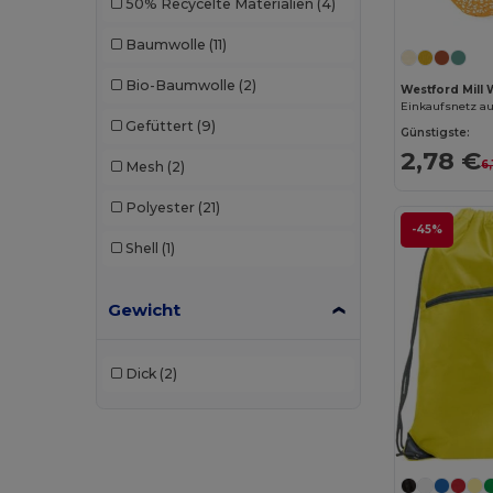
50% Recycelte Materialien
(4)
Baumwolle
(11)
Bio-Baumwolle
(2)
Westford Mill 
Einkaufsnetz a
Gefüttert
(9)
Günstigste:
2,78 €
6,
Mesh
(2)
Polyester
(21)
-45%
Shell
(1)
Gewicht
Dick
(2)