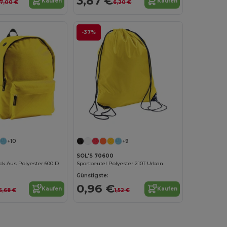
3,87 €
Kaufen
Kaufen
7,00 €
6,20 €
-37%
+10
+9
SOL'S 70600
k Aus Polyester 600 D
Sportbeutel Polyester 210T Urban
Günstigste:
0,96 €
Kaufen
Kaufen
6,68 €
1,52 €