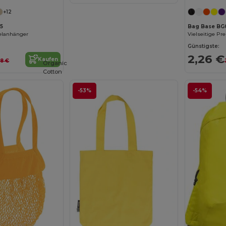
+12
5
Bag Base BG
elanhänger
Günstigste:
2,26 €
Kaufen
88 €
Organic
Cotton
-53%
-54%