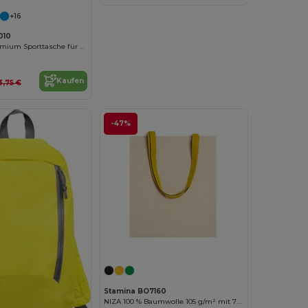
+16
010
Vielseitige Premium Sporttasche für Fitness und Alltag
Kaufen
3,75 €
-47%
Stamina BO7160
NIZA 100 % Baumwolle 105 g/m² mit 70 cm langen Henkeln in Farbe