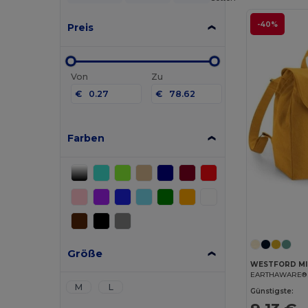
-40%
Preis
Von
Zu
€
€
Farben
Größe
WESTFORD MI
M
L
Günstigste: