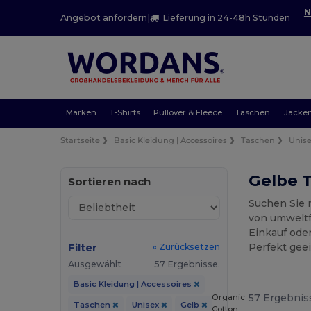
N
Angebot anfordern
|
Lieferung in 24-48h Stunden
Marken
T-Shirts
Pullover & Fleece
Taschen
Jacke
Startseite
Basic Kleidung | Accessoires
Taschen
Unis
Gelbe 
Sortieren nach
Suchen Sie 
von umweltf
Einkauf oder
Filter
Perfekt gee
« Zurücksetzen
Ausgewählt
57 Ergebnisse.
Basic Kleidung | Accessoires
57 Ergebnis
Organic
Taschen
Unisex
Gelb
Cotton