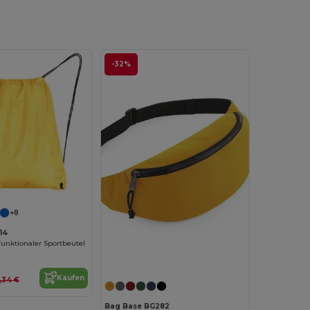
-32%
+8
14
unktionaler Sportbeutel
Kaufen
1,34 €
Bag Base BG282