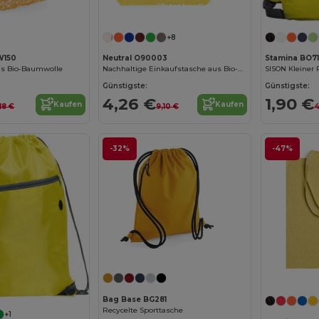
Jetzt konfigurieren!
+8
W150
Neutral O90003
Stamina BO7
us Bio-Baumwolle
Nachhaltige Einkaufstasche aus Bio-Baumwolle
Günstigste:
Günstigste:
4,26 €
1,90 €
Kaufen
Kaufen
18 €
9,10 €
4
-32%
-47%
Bag Base BG281
Recycelte Sporttasche
+1