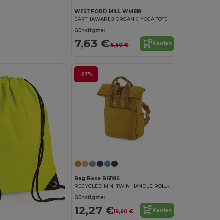
WESTFORD MILL WM818
EARTHAWARE® ORGANIC YOGA TOTE
Günstigste:
7,63 €
Kaufen
16,60 €
-37%
Bag Base BG118S
RECYCLED MINI TWIN HANDLE ROLL-TOP LAPTOP BACKPACK
Günstigste:
12,27 €
Kaufen
19,60 €