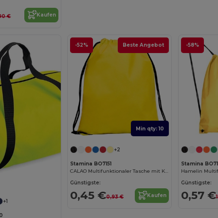
Kaufen
,90 €
-52%
Beste Angebot
-58%
Min qty: 10
+2
Stamina BO7151
Stamina BO71
CALAO Multifunktionaler Tasche mit Kordelzug1
Hamelin Multif
Günstigste:
Günstigste:
0,45 €
0,57 €
Kaufen
0,93 €
+1
0