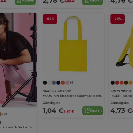
2,78 €
4,76 €
Kaufen
Kaufen
20 €
5,88 €
-64%
-29%
+9
Stamina BO7602
SOL'S 70100
MOUNTAIN Klassische Baumwolltasche in verschiedenen Farben
RIDER Rucksac
Günstigste:
Günstigste:
1,04 €
4,73 €
Kaufen
2,87 €
+18
5
er Rucksack für Herren