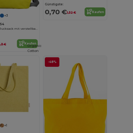
Günstigste:
0,70 €
Kaufen
1,32 €
+3
154
SISON Kleiner Rucksack mit verstellbarem Schultergurt
Kaufen
,11 €
Organic
Cotton
-48%
+1