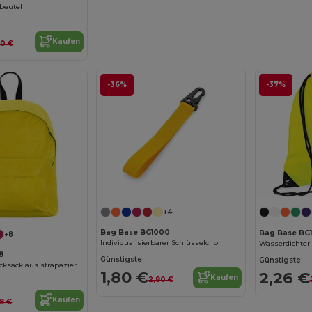
beutel
Kaufen
30 €
-36%
-37%
+4
Bag Base BG1000
Bag Base BG
+8
Individualisierbarer Schlüsselclip
8
Günstigste:
Günstigste:
TUCAN Basic Rucksack aus strapazierfähigem Material
1,80 €
2,26 €
Kaufen
2,80 €
Kaufen
8 €