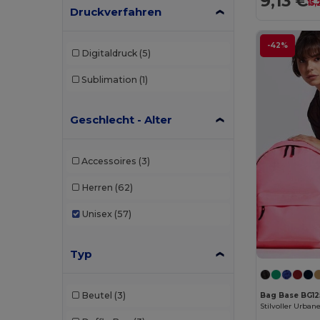
9,13 €
15,
Druckverfahren
-42%
Digitaldruck
(5)
Sublimation
(1)
Geschlecht - Alter
Accessoires
(3)
Herren
(62)
Unisex
(57)
Typ
Beutel
(3)
Bag Base BG12
Stilvoller Urban