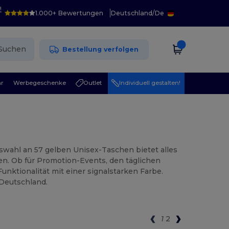
!
1.000+ Bewertungen
Deutschland
/
De
Suchen
Bestellung verfolgen
r
Werbegeschenke
Outlet
Individuell gestalten!
swahl an 57 gelben Unisex-Taschen bietet alles
n. Ob für Promotion-Events, den täglichen
Funktionalität mit einer signalstarken Farbe.
 Deutschland.
1
2