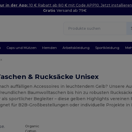
ur in der App:
10 € Rabatt ab 80 € mit Code APP10. Jetzt installieren
Gratis
Versand ab 79€
n
Caps und Mützen
Hemden
Arbeitskleidung
Sportkleidung
Meh
ex
Taschen & Rucksäcke Unisex
nach auffälligen Accessoires in leuchtendem Gelb? Unsere Au
reundlichen Baumwolltaschen bis hin zu robusten Rucksäcke
 als sportlicher Begleiter – diese gelben Highlights vereinen 
ignet für B2B-Großbestellungen oder individuelle Projekte in
se.
Organic
Cotton