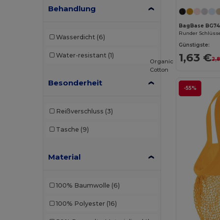
Behandlung
BagBase BG74
Runder Schlüss
Wasserdicht
(6)
Günstigste:
1,63 €
Water-resistant
(1)
2,
Organic
Cotton
Besonderheit
-55%
Reißverschluss
(3)
Tasche
(9)
Material
100% Baumwolle
(6)
100% Polyester
(16)