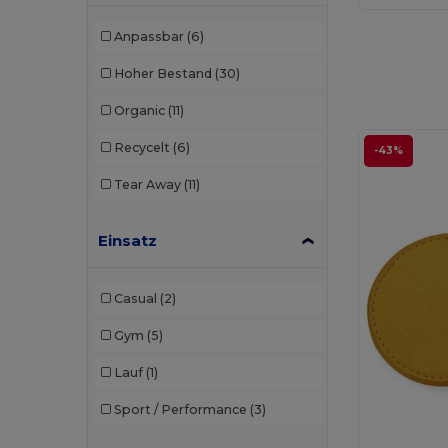
Anpassbar
(6)
Hoher Bestand
(30)
Organic
(11)
Recycelt
(6)
-43%
Tear Away
(11)
Einsatz
Casual
(2)
Gym
(5)
Lauf
(1)
Sport / Performance
(3)