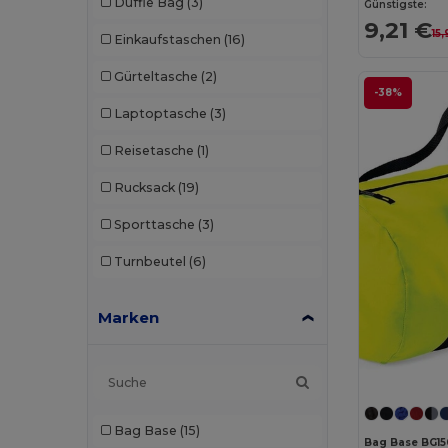
Duffle Bag
(3)
Günstigste:
9,21 €
15
Einkaufstaschen
(16)
Gürteltasche
(2)
-38%
Laptoptasche
(3)
Reisetasche
(1)
Rucksack
(19)
Sporttasche
(3)
Turnbeutel
(6)
Marken
Bag Base
(15)
Bag Base BG15