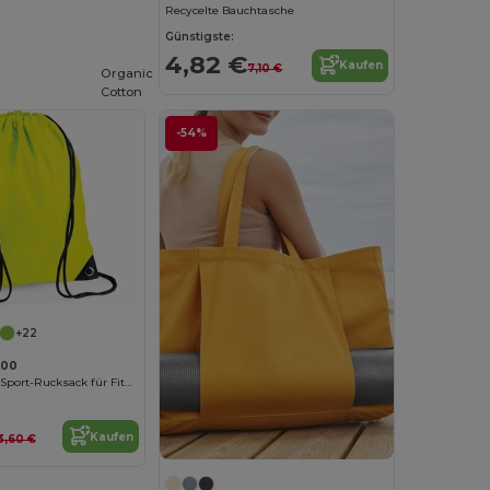
Recycelte Bauchtasche
Günstigste:
4,82 €
Kaufen
7,10 €
Organic
Cotton
-54%
+22
100
Wasserdichter Sport-Rucksack für Fitnessfans
Kaufen
3,60 €