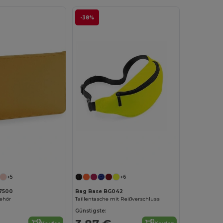
-38%
+5
+6
7500
Bag Base BG042
ehör
Taillentasche mit Reißverschluss
Günstigste: