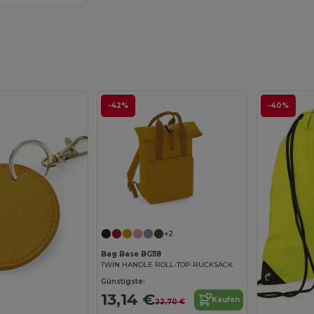
-42%
-40%
+2
Bag Base BG118
TWIN HANDLE ROLL-TOP RUCKSACK
Günstigste:
13,14 €
Kaufen
22,70 €