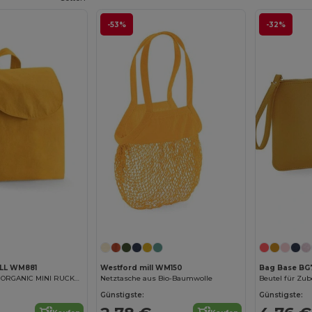
-53%
-32%
Jetzt konfigurieren!
LL WM881
Westford mill WM150
Bag Base BG
EARTHAWARE® ORGANIC MINI RUCKSACK
Netztasche aus Bio-Baumwolle
Beutel für Zub
Günstigste:
Günstigste: