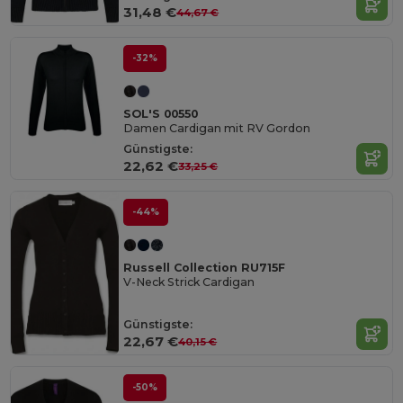
31,48 €
44,67 €
-32%
SOL'S 00550
Damen Cardigan mit RV Gordon
Günstigste:
22,62 €
33,25 €
-44%
Russell Collection RU715F
V-Neck Strick Cardigan
Günstigste:
22,67 €
40,15 €
-50%