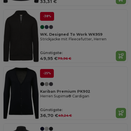
33,31 €
-38%
WK. Designed To Work WK959
Strickjacke mit Fleecefutter, Herren
Günstigste:
49,95 €
79,96 €
-25%
Kariban Premium PK902
Herren Supima® Cardigan
Günstigste:
36,70 €
49,24 €