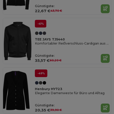
Günstigste:
22,67 €
43,70 €
-41%
TEE JAYS TJ5440
Komfortabler Reißverschluss-Cardigan aus Baumwollmischung
Günstigste:
35,57 €
60,20 €
-49%
Henbury HY723
Elegante Damenweste für Büro und Alltag
Günstigste:
20,35 €
39,90 €