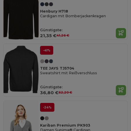
Henbury H718
Cardigan mit Bomberjackenkragen
Günstigste:
21,35 €
41,26 €
-41%
TEE JAYS TJ5704
Sweatshirt mit Reißverschluss
Günstigste:
36,80 €
62,20 €
-24%
Kariban Premium PK903
Damen Supima® Cardigan