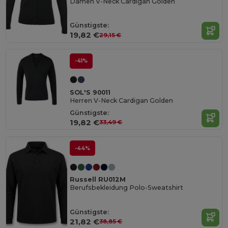
Damen V-Neck Cardigan Golden
Günstigste:
19,82 €
29,15 €
-41%
SOL'S 90011
Herren V-Neck Cardigan Golden
Günstigste:
19,82 €
33,49 €
-44%
Russell RU012M
Berufsbekleidung Polo-Sweatshirt
Günstigste:
21,82 €
38,85 €