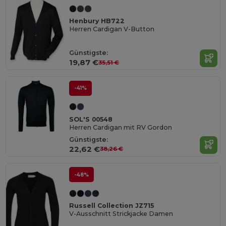
Henbury HB722
Herren Cardigan V-Button
Günstigste:
19,87 €
35,51 €
-41%
SOL'S 00548
Herren Cardigan mit RV Gordon
Günstigste:
22,62 €
38,26 €
-48%
Russell Collection JZ715
V-Ausschnitt Strickjacke Damen