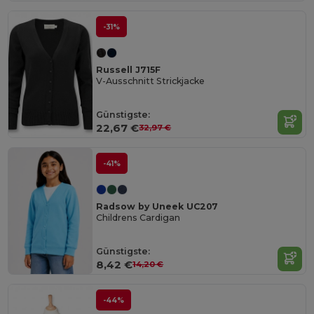
-31%
Russell J715F
V-Ausschnitt Strickjacke
Günstigste:
22,67 €
32,97 €
-41%
Radsow by Uneek UC207
Childrens Cardigan
Günstigste:
8,42 €
14,20 €
-44%