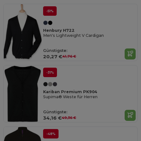
-51%
Henbury H722
Men's Lightweight V Cardigan
Günstigste:
20,27 €
41,76 €
-31%
Kariban Premium PK904
Supima® Weste für Herren
Günstigste:
34,16 €
49,36 €
-48%