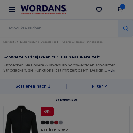
×
Wordans App
App holen
Bessere Preise in der App!
Startseite
Basic Kleidung | Accessoires
Pullover & Fleece
Strickjacken
Schwarze Strickjacken für Business & Freizeit
Entdecken Sie unsere Auswahl an hochwertigen schwarzen
Strickjacken, die Funktionalität mit zeitlosem Design …
Mehr
Sortieren nach
Filter
✓
29 Ergebnisse.
-31%
Kariban K962