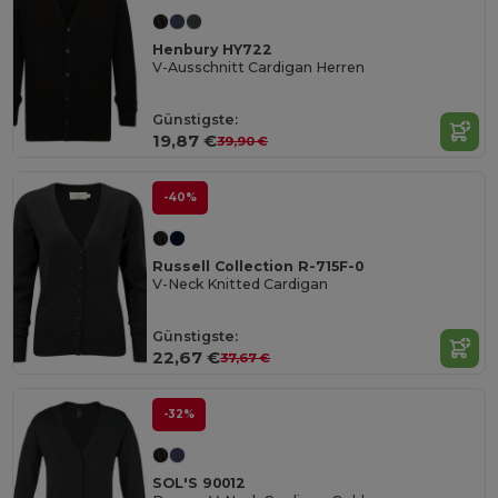
Henbury HY722
V-Ausschnitt Cardigan Herren
Günstigste:
19,87 €
39,90 €
-40%
Russell Collection R-715F-0
V-Neck Knitted Cardigan
Günstigste:
22,67 €
37,67 €
-32%
SOL'S 90012