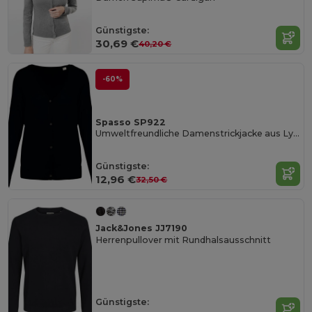
Günstigste:
30,69 €
40,20 €
-60%
Spasso SP922
Umweltfreundliche Damenstrickjacke aus Lyocell
Günstigste:
12,96 €
32,50 €
Jack&Jones JJ7190
Herrenpullover mit Rundhalsausschnitt
Günstigste: