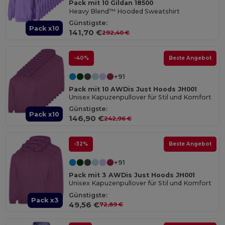
Pack mit 10 Gildan 18500
Heavy Blend™ Hooded Sweatshirt
Günstigste:
Pack x10
141,70 €
292,40 €
-40%
Beste Angebot
+91
Pack mit 10 AWDis Just Hoods JH001
Unisex Kapuzenpullover für Stil und Komfort
Günstigste:
Pack x10
146,90 €
242,96 €
-32%
Beste Angebot
+91
Pack mit 3 AWDis Just Hoods JH001
Unisex Kapuzenpullover für Stil und Komfort
Günstigste:
Pack x3
49,56 €
72,89 €