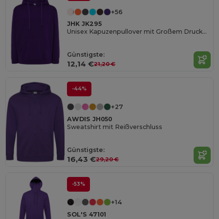
+56
JHK JK295
Unisex Kapuzenpullover mit Großem Druckbereich
Günstigste:
12,14 €
21,20 €
-44%
+27
AWDIS JH050
Sweatshirt mit Reißverschluss
Günstigste:
16,43 €
29,20 €
-53%
+14
SOL'S 47101