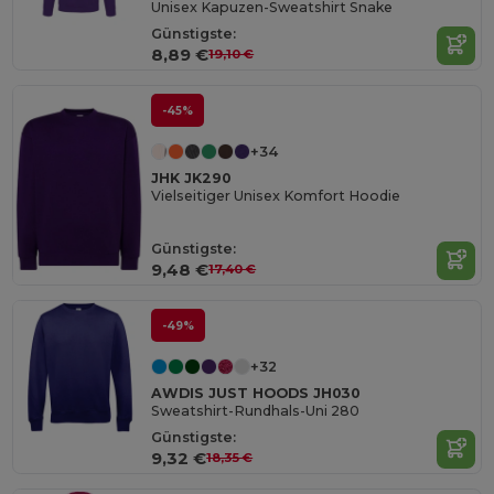
Unisex Kapuzen-Sweatshirt Snake
Günstigste:
8,89 €
19,10 €
-45%
+34
JHK JK290
Vielseitiger Unisex Komfort Hoodie
Günstigste:
9,48 €
17,40 €
-49%
+32
AWDIS JUST HOODS JH030
Sweatshirt-Rundhals-Uni 280
Günstigste:
9,32 €
18,35 €