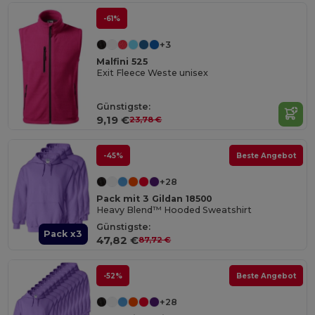
-61%
+3
Malfini 525
Exit Fleece Weste unisex
Günstigste:
9,19 €
23,78 €
-45%
Beste Angebot
+28
Pack mit 3 Gildan 18500
Heavy Blend™ Hooded Sweatshirt
Günstigste:
Pack x3
47,82 €
87,72 €
-52%
Beste Angebot
+28