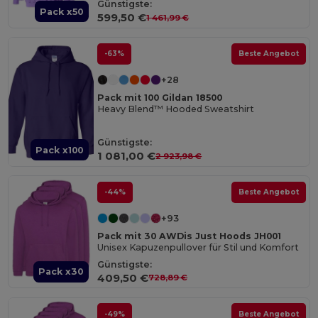
Günstigste:
Pack x50
599,50 €
1 461,99 €
-63%
Beste Angebot
+28
Pack mit 100 Gildan 18500
Heavy Blend™ Hooded Sweatshirt
Günstigste:
Pack x100
1 081,00 €
2 923,98 €
-44%
Beste Angebot
+93
Pack mit 30 AWDis Just Hoods JH001
Unisex Kapuzenpullover für Stil und Komfort
Günstigste:
Pack x30
409,50 €
728,89 €
-49%
Beste Angebot