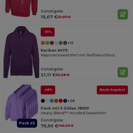
Günstigste:
15,07 €
21,97 €
-35%
+15
Kariban K479
Kapuzensweatshirt mit Reißverschluss
Günstigste:
21,11 €
32,28 €
-48%
Beste Angebot
+28
Pack mit 5 Gildan 18500
Heavy Blend™ Hooded Sweatshirt
Günstigste:
Pack x5
75,50 €
146,20 €