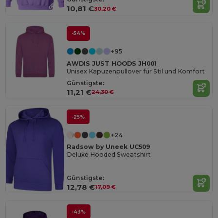
10,81 €
30,20 €
-54%
+95
AWDIS JUST HOODS JH001
Unisex Kapuzenpullover für Stil und Komfort
Günstigste:
11,21 €
24,30 €
-25%
+24
Radsow by Uneek UC509
Deluxe Hooded Sweatshirt
Günstigste:
12,78 €
17,09 €
-43%