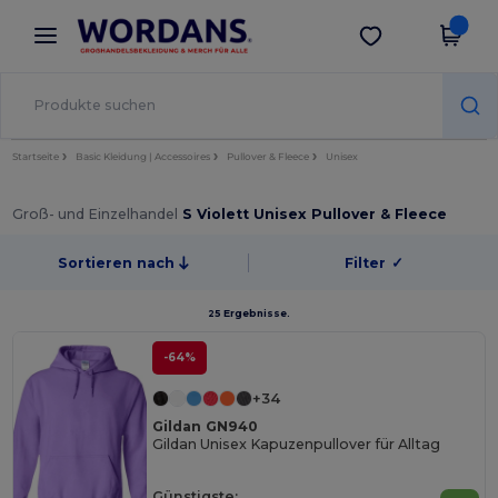
×
Wordans App
App holen
Bessere Preise in der App!
Startseite
Basic Kleidung | Accessoires
Pullover & Fleece
Unisex
Groß- und Einzelhandel
S Violett Unisex Pullover & Fleece
Sortieren nach
Filter
✓
25 Ergebnisse.
-64%
+34
Gildan GN940
Gildan Unisex Kapuzenpullover für Alltag
Günstigste: