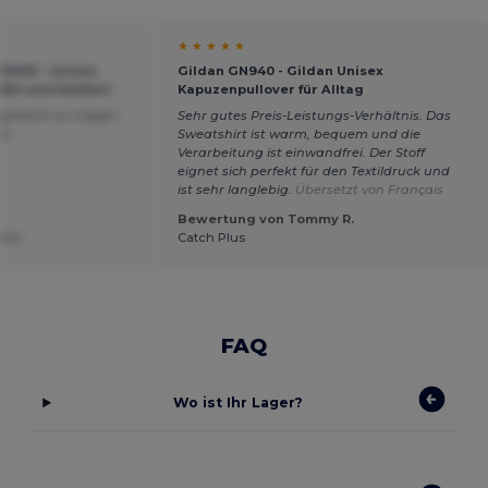
★ ★ ★ ★ ★
H001 - Unisex
Gildan GN940 - Gildan Unisex
Stil und Komfort
Kapuzenpullover für Alltag
angenehm zu tragen
Sehr gutes Preis-Leistungs-Verhältnis. Das
ht.
Sweatshirt ist warm, bequem und die
Verarbeitung ist einwandfrei. Der Stoff
eignet sich perfekt für den Textildruck und
ist sehr langlebig.
Übersetzt von Français
Bewertung von Tommy R.
t U.
Catch Plus
FAQ
Wo ist Ihr Lager?