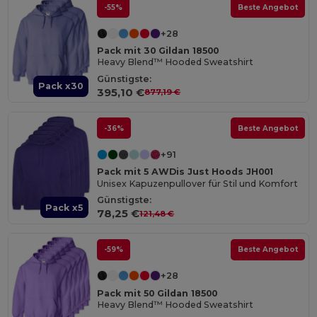
-55%
Beste Angebot
+28
Pack mit 30 Gildan 18500
Heavy Blend™ Hooded Sweatshirt
Günstigste:
Pack x30
395,10 €
877,19 €
-36%
Beste Angebot
+91
Pack mit 5 AWDis Just Hoods JH001
Unisex Kapuzenpullover für Stil und Komfort
Günstigste:
Pack x5
78,25 €
121,48 €
-59%
Beste Angebot
+28
Pack mit 50 Gildan 18500
Heavy Blend™ Hooded Sweatshirt