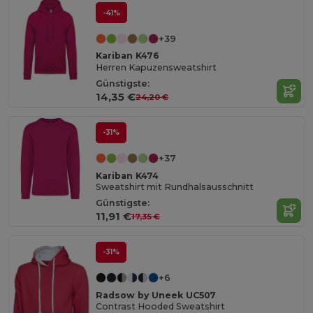
-41%
+39
Kariban K476
Herren Kapuzensweatshirt
Günstigste:
14,35 €
24,20 €
-31%
+37
Kariban K474
Sweatshirt mit Rundhalsausschnitt
Günstigste:
11,91 €
17,35 €
-31%
+6
Radsow by Uneek UC507
Contrast Hooded Sweatshirt