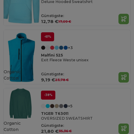
Deluxe Hooded Sweatshirt
Günstigste:
12,78 €
17,09 €
-61%
+3
Malfini 525
Exit Fleece Weste unisex
Organic
Günstigste:
Cotton
9,19 €
23,78 €
-38%
+5
TIGER T63011
OVERSIZED SWEATSHIRT
Organic
Günstigste:
Cotton
21,80 €
35,36 €