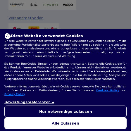
Versandmethoden
Diese Website verwendet Cookies
Unsere Website verwendet sowohl eigene als auch Cookies von Drittanbietern, um die
allgemeine Funktionalität zu verbessern, Ihre Präferenzen zu speichern, die Leistung
der Website zu analysieren und ein reibungsloses und personalisiertes Surferlebnis
zu gewährleisten, einschließlich maßgeschneidertem Inhalt, optimierten
Interaktionen mit unserer Website und Werbung.
Folge uns
Sie können Ihre Cookie-Einstellungen jederzeit verwalten. Essenzielle Cookies, die für
das Funktionieren der Website erforderlich sind, können nicht deaktiviert werden, da
sie für den korrekten Betrieb der Website erforderlich sind. Sie können jedoch wählen,
ob Sie andere Arten von Cookies, wie diejenigen, die für Personalisierung, Analyse und
Zielgruppenansprache verwendet werden, zulassen oder blockieren möchten.
2026. Alle Rechte vorbehalten
Weitere Informationen darüber, wie wir Cookies verwenden, wie Sie diese kontrollieren
Allgemeine Geschäftsbedingungen
|
Personalisierungsrichtlinien
|
und über Cookies von Drittanbietern, finden Sie in unserer
Cookies Policy
und
Datenschutzbestimmungen
|
Cookie-Richtlinie
|
Site Map
Privacy Policy
.
👋
Hallo
Bewertungspräferenzen
Wenn Sie Fragen oder
Berlin
|
Hamburg
|
München
|
Köln
|
Frankfurt
|
Essen
|
Dortmund
|
Bedenken haben, können Sie
Nur notwendige zulassen
Stuttgart
|
Düsseldorf
|
Bremen
uns jederzeit kontaktieren.
Unser Chatbot ist hier, um
Alle zulassen
Ihnen zu helfen.