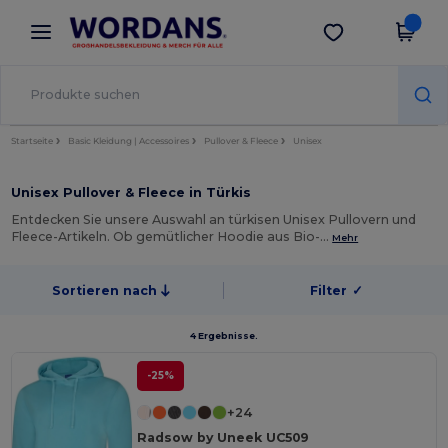
×
Wordans App
App holen
Bessere Preise in der App!
Startseite
Basic Kleidung | Accessoires
Pullover & Fleece
Unisex
Unisex Pullover & Fleece in Türkis
Entdecken Sie unsere Auswahl an türkisen Unisex Pullovern und
Fleece-Artikeln. Ob gemütlicher Hoodie aus Bio-…
Mehr
Sortieren nach
Filter
✓
4 Ergebnisse.
-25%
+24
Radsow by Uneek UC509