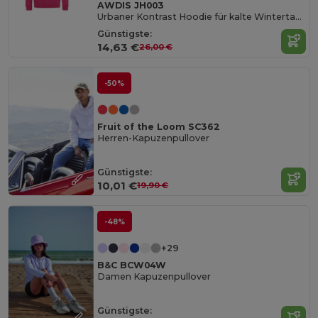
AWDIS JH003
Urbaner Kontrast Hoodie für kalte Wintertage
Günstigste:
14,63 €
26,00 €
-50%
Fruit of the Loom SC362
Herren-Kapuzenpullover
Günstigste:
10,01 €
19,90 €
-48%
+29
B&C BCW04W
Damen Kapuzenpullover
Günstigste: