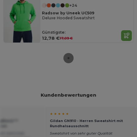
+24
Radsow by Uneek UC509
Deluxe Hooded Sweatshirt
Günstigste:
12,78 €
17,09 €
Kundenbewertungen
★ ★ ★ ★ ★
vyBlend ™
Gildan GN910 - Herren Sweatshirt mit
rren
Rundhalsausschnitt
nach mehrmals
Sweatshirt von sehr guter Qualität