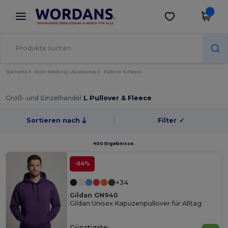
×
Wordans App
App holen
Bessere Preise in der App!
Startseite
Basic Kleidung | Accessoires
Pullover & Fleece
Groß- und Einzelhandel
L Pullover & Fleece
Sortieren nach
Filter
✓
400 Ergebnisse.
-64%
+34
Gildan GN940
Gildan Unisex Kapuzenpullover für Alltag
Günstigste: