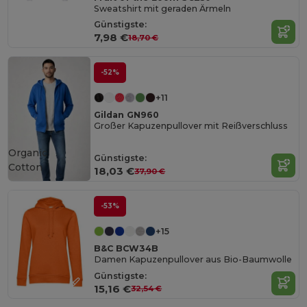
Sweatshirt mit geraden Ärmeln
Günstigste:
7,98 €
18,70 €
-52%
+11
Gildan GN960
Großer Kapuzenpullover mit Reißverschluss
Organic
Günstigste:
Cotton
18,03 €
37,90 €
-53%
+15
B&C BCW34B
Damen Kapuzenpullover aus Bio-Baumwolle
Günstigste:
15,16 €
32,54 €