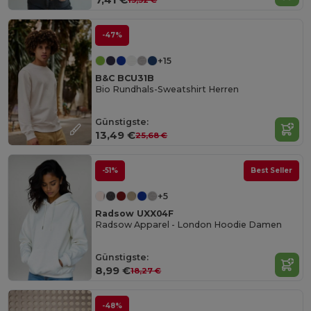
-47%
+15
B&C BCU31B
Bio Rundhals-Sweatshirt Herren
Günstigste:
13,49 €
25,68 €
-51%
Best Seller
+5
Radsow UXX04F
Radsow Apparel - London Hoodie Damen
Günstigste:
8,99 €
18,27 €
-48%