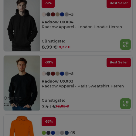
-51%
Best Seller
+5
Radsow UXX04
Radsow Apparel - London Hoodie Herren
Günstigste:
8,99 €
18,27 €
-39%
Best Seller
+5
Radsow UXX03
Radsow Apparel - Paris Sweatshirt Herren
Organic
Günstigste:
Cotton
7,41 €
12,05 €
-53%
+15