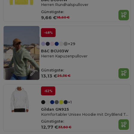
Herren Rundhalspullover
Günstigste:
9,66 €
18,60 €
-48%
+29
B&C BCU03W
Herren Kapuzenpullover
Günstigste:
13,13 €
25,36 €
-62%
+1
Gildan GN925
Komfortabler Unisex Hoodie mit DryBlend Technologie
Günstigste:
12,77 €
33,80 €