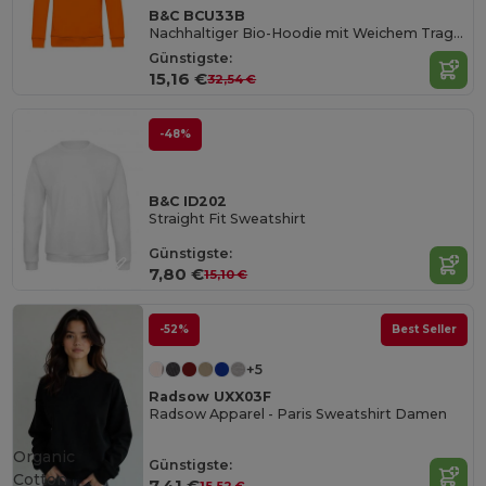
B&C BCU33B
Nachhaltiger Bio-Hoodie mit Weichem Tragekomfort
Günstigste:
15,16 €
32,54 €
-48%
B&C ID202
Straight Fit Sweatshirt
Günstigste:
7,80 €
15,10 €
-52%
Best Seller
+5
Radsow UXX03F
Radsow Apparel - Paris Sweatshirt Damen
Organic
Günstigste:
Cotton
7,41 €
15,52 €