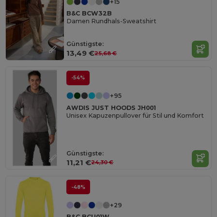
+15
B&C BCW32B
Damen Rundhals-Sweatshirt
Günstigste:
13,49 €
25,68 €
-54%
+95
AWDIS JUST HOODS JH001
Unisex Kapuzenpullover für Stil und Komfort
Günstigste:
11,21 €
24,30 €
-48%
+29
B&C BCU01W