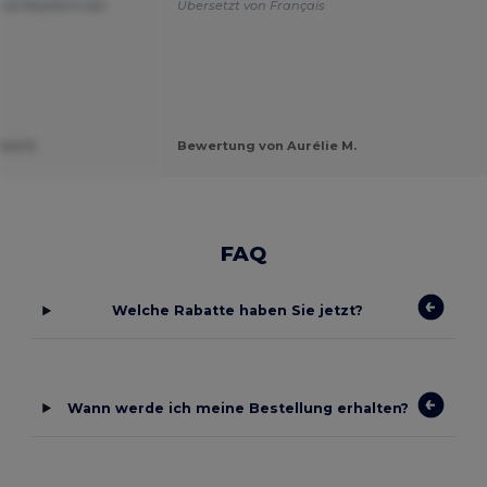
nd Passform bei
Übersetzt von Français
ie H.
Bewertung von Aurélie M.
FAQ
Welche Rabatte haben Sie jetzt?
Wann werde ich meine Bestellung erhalten?