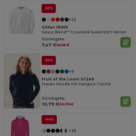
-53%
+22
Gildan 18000
Heavy Blend™ Crewneck Sweatshirt Herren
Günstigste:
7,47 €
16,05 €
-52%
+9
Fruit of the Loom SC269
Frauen Hoodie mit Känguru-Tasche
Günstigste:
10,79 €
22,70 €
-44%
+33