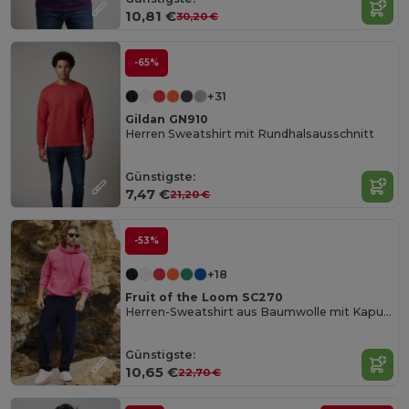
10,81 €
30,20 €
-65%
+31
Gildan GN910
Herren Sweatshirt mit Rundhalsausschnitt
Günstigste:
7,47 €
21,20 €
-53%
+18
Fruit of the Loom SC270
Herren-Sweatshirt aus Baumwolle mit Kapuze
Günstigste:
10,65 €
22,70 €