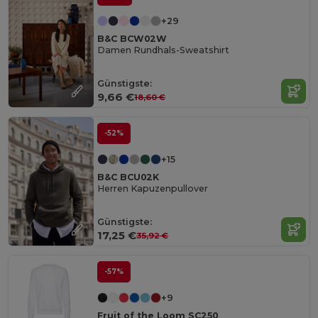
+29
B&C BCW02W
Damen Rundhals-Sweatshirt
Günstigste:
9,66 €
18,60 €
-52%
+15
B&C BCU02K
Herren Kapuzenpullover
Günstigste:
17,25 €
35,92 €
-57%
+9
Fruit of the Loom SC250