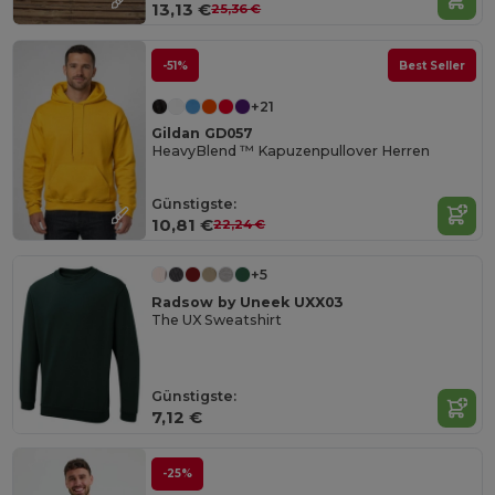
13,13 €
25,36 €
-51%
Best Seller
+21
Gildan GD057
HeavyBlend ™ Kapuzenpullover Herren
Günstigste:
10,81 €
22,24 €
+5
Radsow by Uneek UXX03
The UX Sweatshirt
Günstigste:
7,12 €
-25%