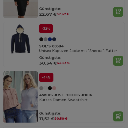
Günstigste:
22,67 €
37,67 €
-32%
SOL'S 00584
Unisex Kapuzen-Jacke mit "Sherpa"-Futter
Günstigste:
30,34 €
44,53 €
-44%
AWDIS JUST HOODS JH016
Kurzes Damen-Sweatshirt
Organic
Günstigste:
Cotton
11,52 €
20,50 €