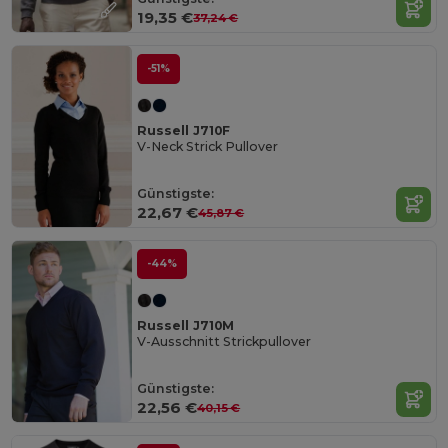
19,35 €
37,24 €
-51%
Russell J710F
V-Neck Strick Pullover
Günstigste:
22,67 €
45,87 €
-44%
Russell J710M
V-Ausschnitt Strickpullover
Günstigste:
22,56 €
40,15 €