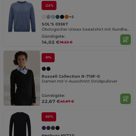
-24%
+6
SOL'S 03567
Ökologischer Unisex Sweatshirt mit Rundhalsausschnitt
Günstigste:
14,02 €
18,52 €
-51%
Russell Collection R-710F-0
Damen mit V-Ausschnitt Strickpullover
Günstigste:
22,67 €
45,87 €
-50%
Henbury HY720