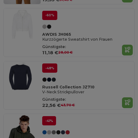
-60%
AWDIS JH065
Kurzzögerte Sweatshirt von Frauen
Günstigste:
11,18 €
28,00 €
-48%
Russell Collection JZ710
V-Neck Strickpullover
Günstigste:
22,56 €
43,70 €
-41%