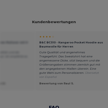
Kundenbewertungen
★ ★ ★ ★ ☆
en-Pullover mit V-
B&C BC510 - Kangaroo Pocket Hoodie aus
Baumwolle für Herren
alität und die
Gute Qualität und angenehmes
gut. Ich empfehle es.
Tragegefühl. Das Sweatshirt hat eine
s
angemessene Dicke, sitzt bequem und die
Größenangaben stimmen ziemlich gut mit
den angegebenen Maßen überein. Eine
gute Wahl zum Personalisieren.
Übersetzt
von Español
o M.
Bewertung von Raul S.
FAQ