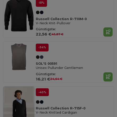
-51%
Russell Collection R-710M-0
V-Neck Knit-Pullover
Günstigste:
22,56 €
45,87 €
-34%
SOL'S 00591
Unisex Pullunder Gentlemen
Günstigste:
16,21 €
24,64 €
-40%
Russell Collection R-715F-0
V-Neck Knitted Cardigan