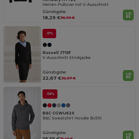
Herren-Pullover mit V-Ausschnitt
Günstigste:
18,29 €
36,90 €
-31%
Russell J715F
V-Ausschnitt Strickjacke
Günstigste:
22,67 €
32,97 €
-38%
B&C CGWU620
B&C Sweatshirt Hoodie Bc510
Günstigste:
19,35 €
31,45 €