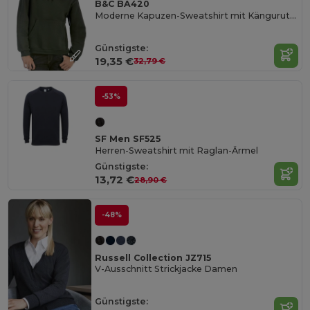
B&C BA420
Moderne Kapuzen-Sweatshirt mit Kängurutasche
Günstigste:
19,35 €
32,79 €
-53%
SF Men SF525
Herren-Sweatshirt mit Raglan-Ärmel
Günstigste:
13,72 €
28,90 €
-48%
Russell Collection JZ715
V-Ausschnitt Strickjacke Damen
Günstigste: