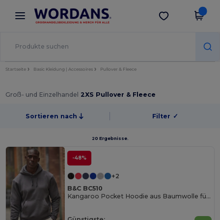
×
Wordans App
App holen
Bessere Preise in der App!
Startseite
Basic Kleidung | Accessoires
Pullover & Fleece
Groß- und Einzelhandel
2XS Pullover & Fleece
Sortieren nach
Filter
✓
20 Ergebnisse.
-48%
+2
B&C BC510
Kangaroo Pocket Hoodie aus Baumwolle für Herren
Günstigste: