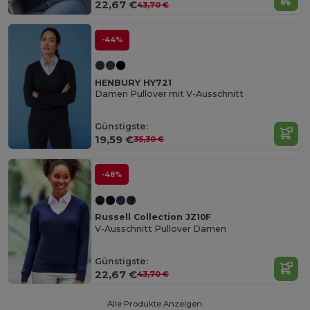
22,67 €
43,70 €
-44%
HENBURY HY721
Damen Pullover mit V-Ausschnitt
Günstigste:
19,59 €
35,30 €
-48%
Russell Collection JZ10F
V-Ausschnitt Pullover Damen
Günstigste:
22,67 €
43,70 €
Alle Produkte Anzeigen.