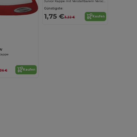
Junior Kappe mit Verstellbarem Verschluss
Günstigste:
1,75 €
Kaufen
3,22 €
6W
 Kappe
Kaufen
Du hast 10€
,36 €
Rabatt erhalten!
Um deinen Rabatt zu sichern, sag uns:
Für wen kaufst du ein?
Privat