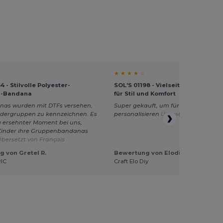
★ ★ ★ ★ ☆
 - Stilvolle Polyester-
SOL'S 01198 - Vielseitiges Sol's B
l-Bandana
für Stil und Komfort
nas wurden mit DTFs versehen,
Super gekauft, um für ein Festival zu
ndergruppen zu kennzeichnen. Es
personalisieren
Übersetzt von França
ng ersehnter Moment bei uns,
Kinder ihre Gruppenbandanas
Übersetzt von Français
 von Gretel R.
Bewertung von Elodie S.
IC
Craft Elo Diy