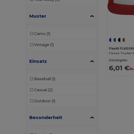
Muster
Camo
(1)
Vintage
(1)
Flexfit FL600
Classic Trucker
Günstigste:
Einsatz
6,01 €
10
Baseball
(1)
Casual
(2)
Outdoor
(1)
Besonderheit