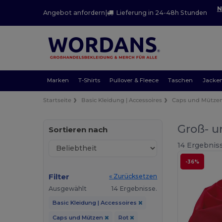
N
Angebot anfordern
|
Lieferung in 24-48h Stunden
Marken
T-Shirts
Pullover & Fleece
Taschen
Jacke
Startseite
Basic Kleidung | Accessoires
Caps und Mütze
Groß- u
Sortieren nach
14 Ergebnis
-36%
Filter
« Zurücksetzen
Ausgewählt
14 Ergebnisse.
Basic Kleidung | Accessoires
Caps und Mützen
Rot