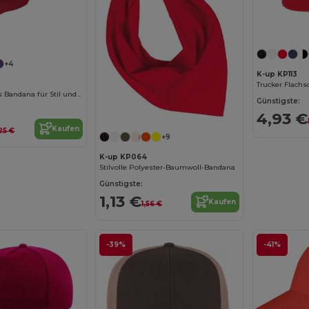
+4
K-up KP113
Trucker Flach
Vielseitiges Sol's Bandana für Stil und Komfort
Günstigste:
4,93 €
Kaufen
,25 €
+9
K-up KP064
Stilvolle Polyester-Baumwoll-Bandana
Günstigste:
1,13 €
Kaufen
1,56 €
-39%
-41%