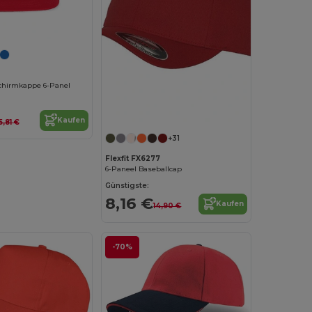
schirmkappe 6-Panel
Kaufen
5,81 €
+31
Flexfit FX6277
6-Paneel Baseballcap
Günstigste:
8,16 €
Kaufen
14,90 €
-70%