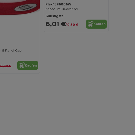
Flexfit F6006W
Kappe im Trucker-Stil
Günstigste:
6,01 €
Kaufen
10,30 €
- 5-Panel-Cap
Kaufen
12,79 €