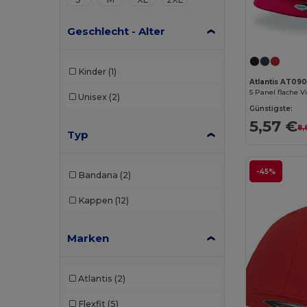
Geschlecht - Alter
Kinder
(1)
Atlantis AT09
5 Panel flache V
Unisex
(2)
Günstigste:
5,57 €
8,
Typ
-45%
Bandana
(2)
Kappen
(12)
Marken
Atlantis
(2)
Flexfit
(5)