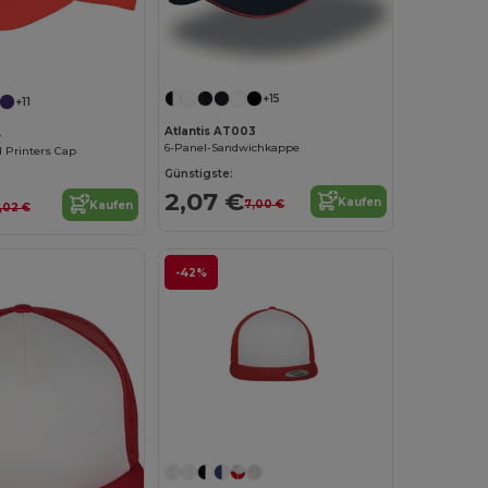
+15
+11
Atlantis AT003
4
6-Panel-Sandwichkappe
 Printers Cap
Günstigste:
2,07 €
Kaufen
7,00 €
Kaufen
,02 €
-42%