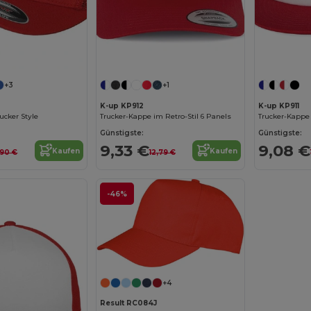
+3
+1
K-up KP912
K-up KP911
rucker Style
Trucker-Kappe im Retro-Stil 6 Panels
Trucker-Kappe 
Günstigste:
Günstigste:
9,33 €
9,08 €
Kaufen
Kaufen
,90 €
12,79 €
-46%
+4
Result RC084J