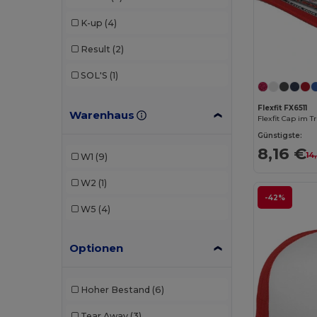
K-up
(4)
Result
(2)
SOL'S
(1)
Flexfit FX6511
Warenhaus
Flexfit Cap im T
Günstigste:
8,16 €
14
W1
(9)
W2
(1)
-42%
W5
(4)
Optionen
Hoher Bestand
(6)
Tear Away
(3)