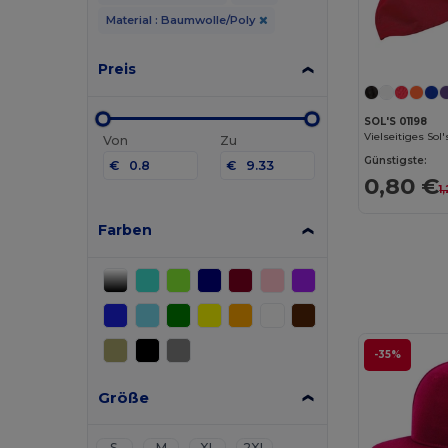
Material : Baumwolle/Poly
Preis
SOL'S 01198
Von
Zu
Günstigste:
€
€
0,80 €
1
Farben
-35%
Größe
S
M
XL
2XL