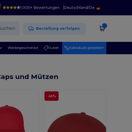
!
1.000+ Bewertungen
Deutschland
/
De
Suchen
Bestellung verfolgen
r
Werbegeschenke
Outlet
Individuell gestalten!
Caps und Mützen
-45%