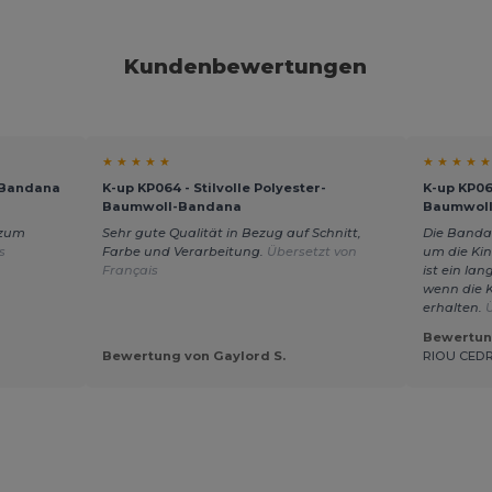
Kundenbewertungen
★ ★ ★ ★ ★
★ ★ ★ ★ ★
s Bandana
K-up KP064 - Stilvolle Polyester-
K-up KP064
Baumwoll-Bandana
Baumwol
l zum
Sehr gute Qualität in Bezug auf Schnitt,
Die Banda
s
Farbe und Verarbeitung.
Übersetzt von
um die Ki
Français
ist ein la
wenn die 
erhalten.
Bewertung
Bewertung von Gaylord S.
RIOU CEDR