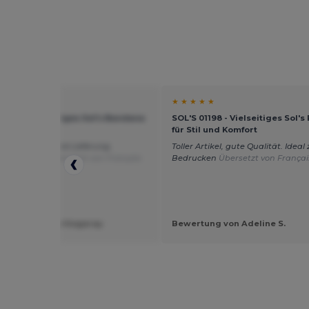
★ ★
★ ★ ★ ★ ★
01198 - Vielseitiges Sol's Bandana
SOL'S 01198 - Vielseitiges Sol'
l und Komfort
für Stil und Komfort
e Bestellung und Lieferung.
Toller Artikel, gute Qualität. Idea
tes Produkt.
Übersetzt von Français
Bedrucken
Übersetzt von Françai
ung von acheritogaray
Bewertung von Adeline S.