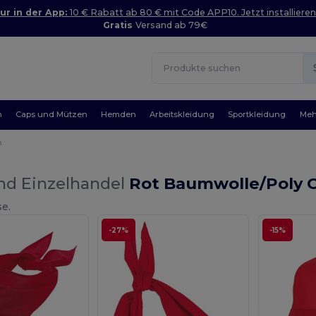
ur in der App:
10 € Rabatt ab 80 € mit Code APP10. Jetzt installieren
Gratis
Versand ab 79€
n
Caps und Mützen
Hemden
Arbeitskleidung
Sportkleidung
Meh
n
nd Einzelhandel
Rot Baumwolle/Poly 
se.
-27%
-15%