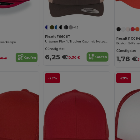
+13
Flexfit F6606T
0
Result RC08
Urbaner Flexfit Trucker Cap mit Netzdesign
isierkappe
Boston 5-Panel
Günstigste:
Günstigste:
6,25 €
1,78 €
Kaufen
Kaufen
10,30 €
60 €
3
-27%
-29%