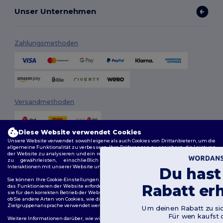
Unser Unternehmen
Zahlungsmethoden
Versandmethoden
Diese Website verwendet Cookies
Unsere Website verwendet sowohl eigene als auch Cookies von Drittanbietern, um die
allgemeine Funktionalität zu verbessern, Ihre Präferenzen zu speichern, die Leistung
der Website zu analysieren und ein reibungsloses und personalisiertes Surferlebnis
zu gewährleisten, einschließlich maßgeschneidertem Inhalt, optimierten
Interaktionen mit unserer Website und Werbung.
Du hast 10€
Folge uns
Sie können Ihre Cookie-Einstellungen jederzeit verwalten. Essenzielle Cookies, die für
Rabatt erhalte
das Funktionieren der Website erforderlich sind, können nicht deaktiviert werden, da
sie für den korrekten Betrieb der Website erforderlich sind. Sie können jedoch wählen,
ob Sie andere Arten von Cookies, wie diejenigen, die für Personalisierung, Analyse und
Zielgruppenansprache verwendet werden, zulassen oder blockieren möchten.
Um deinen Rabatt zu sichern, sag u
2026. Alle Rechte vorbehalten
Für wen kaufst du ein?
Weitere Informationen darüber, wie wir Cookies verwenden, wie Sie diese kontrollieren
Allgemeine Geschäftsbedingungen
|
Personalisierungsrichtlinien
|