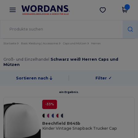
×
Wordans App
App holen
Bessere Preise in der App!
Startseite
Basic Kleidung | Accessoires
Caps und Mützen
Herren
Groß- und Einzelhandel
Schwarz weiß Herren Caps und
Mützen
Sortieren nach
Filter
✓
ein Ergebnis.
-33%
Beechfield B645b
Kinder Vintage Snapback Trucker Cap