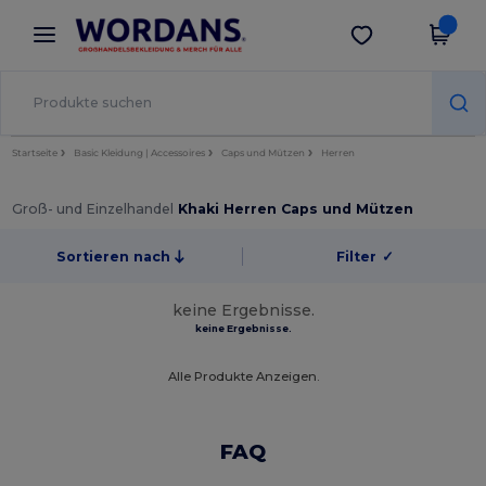
×
Wordans App
App holen
Bessere Preise in der App!
Startseite
Basic Kleidung | Accessoires
Caps und Mützen
Herren
Groß- und Einzelhandel
Khaki Herren Caps und Mützen
Sortieren nach
Filter
✓
keine Ergebnisse.
keine Ergebnisse.
Alle Produkte Anzeigen.
FAQ