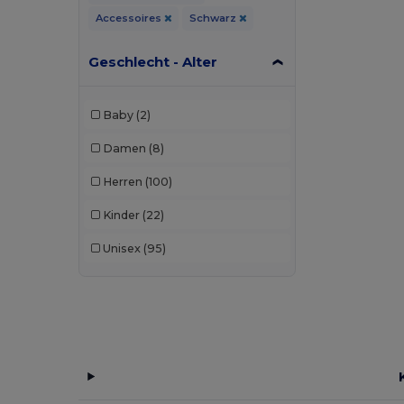
Accessoires
Schwarz
Geschlecht - Alter
Baby
(2)
Damen
(8)
Herren
(100)
Kinder
(22)
Unisex
(95)