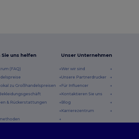
 Sie uns helfen
Unser Unternehmen
trum (FAQ)
Wer wir sind
delspreise
Unsere Partnerdrucker
 lokal zu Großhandelspreisen
Für Influencer
Bekleidungsgeschäft
Kontaktieren Sie uns
en & Rückerstattungen
Blog
Karrierezentrum
methoden
incodes