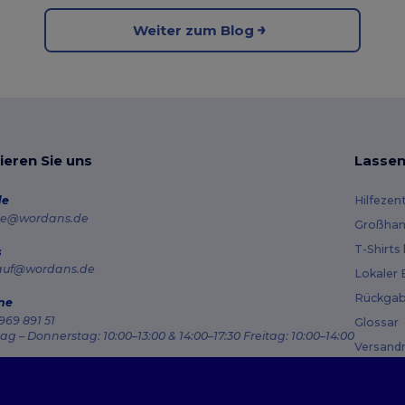
Weiter zum Blog
ieren Sie uns
Lassen
de
Hilfezen
e@wordans.de
Großhan
T-Shirts
s
auf@wordans.de
Lokaler 
Rückgab
ne
969 891 51
Glossar
g – Donnerstag: 10:00–13:00 & 14:00–17:30 Freitag: 10:00–14:00
Versand
ragsverfolgung
Gutsche