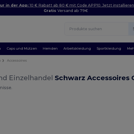
ur in der App:
10 € Rabatt ab 80 € mit Code APP10. Jetzt installieren
Gratis
Versand ab 79€
n
Caps und Mützen
Hemden
Arbeitskleidung
Sportkleidung
Meh
n
Accessoires
nd Einzelhandel
Schwarz Accessoires 
nisse.