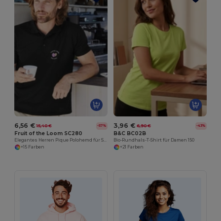
6,56 €
3,96 €
15,40 €
6,90 €
-57%
-43%
Fruit of the Loom SC280
B&C BC02B
Elegantes Herren Pique Polohemd für Stilbewusste
Bio-Rundhals-T-Shirt für Damen 150
+15 Farben
+21 Farben