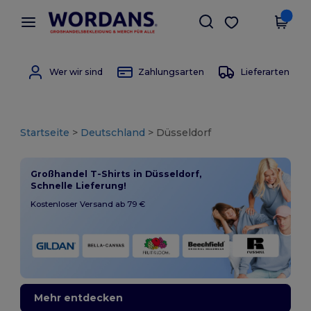
×
Wordans App
App holen
Bessere Preise in der App!
Wer wir sind
Zahlungsarten
Lieferarten
Startseite
>
Deutschland
> Düsseldorf
Großhandel T-Shirts in Düsseldorf,
Schnelle Lieferung!
Kostenloser Versand ab 79 €
Mehr entdecken