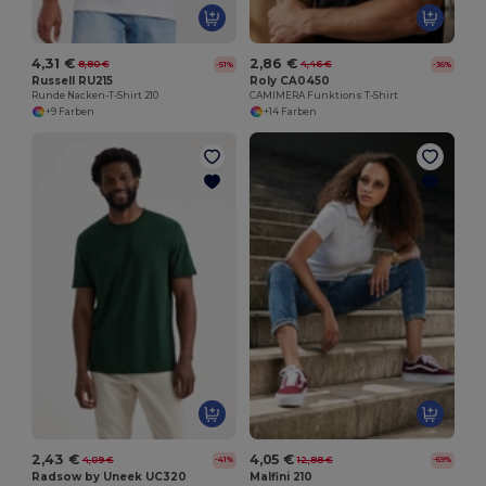
4,31 €
2,86 €
8,80 €
4,46 €
-51%
-36%
Russell RU215
Roly CA0450
Runde Nacken-T-Shirt 210
CAMIMERA Funktions T-Shirt
+9 Farben
+14 Farben
2,43 €
4,05 €
4,09 €
12,88 €
-41%
-69%
Radsow by Uneek UC320
Malfini 210