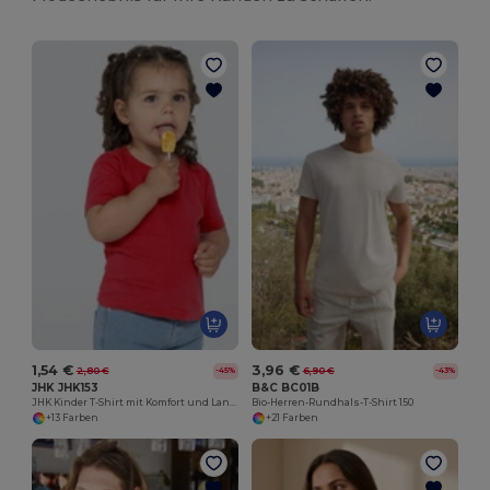
1,54 €
3,96 €
2,80 €
6,90 €
-45%
-43%
JHK JHK153
B&C BC01B
JHK Kinder T-Shirt mit Komfort und Langlebigkeit
Bio-Herren-Rundhals-T-Shirt 150
+13 Farben
+21 Farben