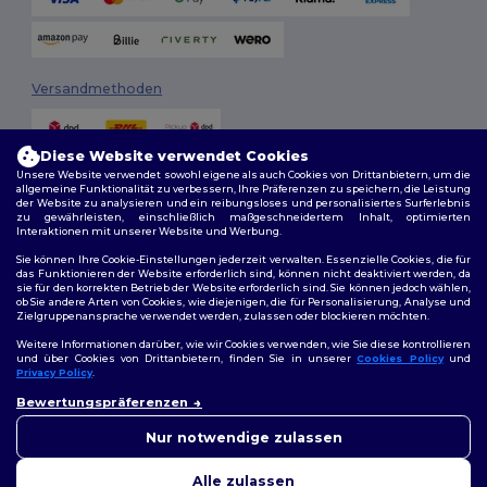
Versandmethoden
Diese Website verwendet Cookies
Unsere Website verwendet sowohl eigene als auch Cookies von Drittanbietern, um die
allgemeine Funktionalität zu verbessern, Ihre Präferenzen zu speichern, die Leistung
der Website zu analysieren und ein reibungsloses und personalisiertes Surferlebnis
zu gewährleisten, einschließlich maßgeschneidertem Inhalt, optimierten
Interaktionen mit unserer Website und Werbung.
Folge uns
Sie können Ihre Cookie-Einstellungen jederzeit verwalten. Essenzielle Cookies, die für
das Funktionieren der Website erforderlich sind, können nicht deaktiviert werden, da
sie für den korrekten Betrieb der Website erforderlich sind. Sie können jedoch wählen,
ob Sie andere Arten von Cookies, wie diejenigen, die für Personalisierung, Analyse und
Zielgruppenansprache verwendet werden, zulassen oder blockieren möchten.
2026. Alle Rechte vorbehalten
Weitere Informationen darüber, wie wir Cookies verwenden, wie Sie diese kontrollieren
Allgemeine Geschäftsbedingungen
|
Personalisierungsrichtlinien
|
und über Cookies von Drittanbietern, finden Sie in unserer
Cookies Policy
und
Datenschutzbestimmungen
|
Cookie-Richtlinie
|
Site Map
Privacy Policy
.
👋
Hallo
Bewertungspräferenzen
Wenn Sie Fragen oder
Berlin
|
Hamburg
|
München
|
Köln
|
Frankfurt
|
Essen
|
Dortmund
|
Bedenken haben, können Sie
Nur notwendige zulassen
Stuttgart
|
Düsseldorf
|
Bremen
uns jederzeit kontaktieren.
Unser Chatbot ist hier, um
Alle zulassen
Ihnen zu helfen.