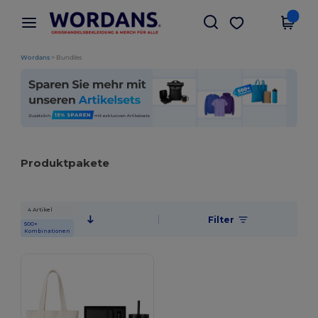
×
Wordans App
App holen
Bessere Preise in der App!
Wordans
>
Bundles
Produktpakete
4 Artikel
Filter
500+
Kombinationen