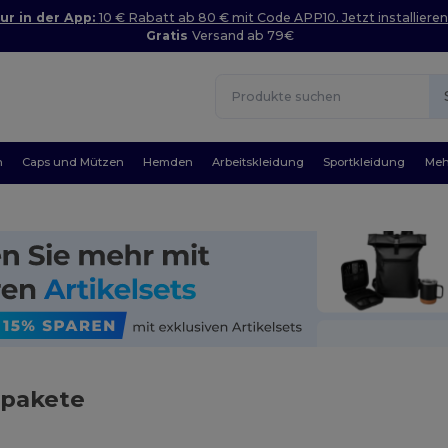
ur in der App:
10 € Rabatt ab 80 € mit Code APP10. Jetzt installieren
Gratis
Versand ab 79€
n
Caps und Mützen
Hemden
Arbeitskleidung
Sportkleidung
Meh
pakete