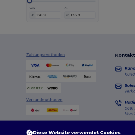
NewGen
(1)
Von
Zu
Parker
(1)
€
€
Pen Duick
(1)
Produkt JACK & JONES
(1)
Promodoro
(1)
Seasons
(1)
Kontakt
Zahlungsmethoden
Stanley®
(1)
Thule
(1)
Kun
Velilla
(1)
kund
Westford mill
(1)
Sale
verk
Versandmethoden
Hotli
0681 
Monta
Auft
Diese Website verwendet Cookies