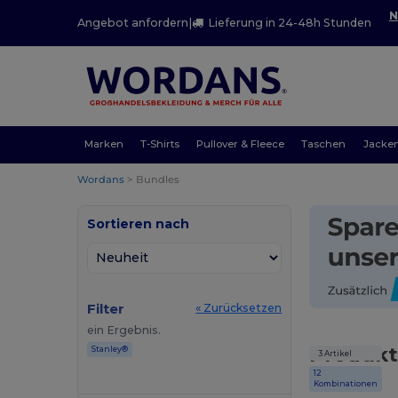
N
Angebot anfordern
|
Lieferung in 24-48h Stunden
Marken
T-Shirts
Pullover & Fleece
Taschen
Jacke
Wordans
>
Bundles
Sortieren nach
Filter
« Zurücksetzen
ein Ergebnis.
Produkt
Stanley®
3 Artikel
12
Kombinationen