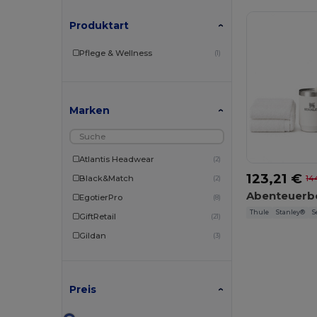
Produktart
Pflege & Wellness
(1)
Marken
Atlantis Headwear
(2)
123,21 €
Black&Match
14
(2)
EgotierPro
(8)
Thule
Stanley®
S
GiftRetail
(21)
Gildan
(3)
Herock
(1)
JHK
(4)
Preis
JournalBooks
(1)
Moleskine
(1)