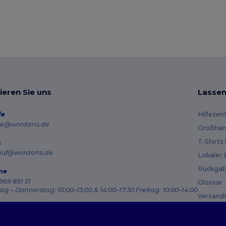
ieren Sie uns
Lassen
de
Hilfezen
e@wordans.de
Großhan
T-Shirts
s
auf@wordans.de
Lokaler 
Rückgab
ne
969 891 51
Glossar
g – Donnerstag: 10:00–13:00 & 14:00–17:30 Freitag: 10:00–14:00
Versand
ragsverfolgung
Gutsche