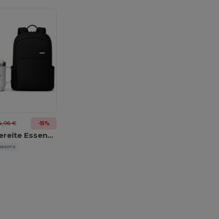
4,96 €
-15%
Abenteuerbereite Essentials
easons