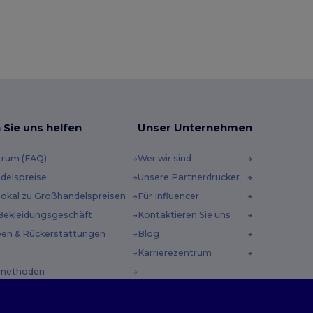
 Sie uns helfen
Unser Unternehmen
trum (FAQ)
Wer wir sind
delspreise
Unsere Partnerdrucker
 lokal zu Großhandelspreisen
Für Influencer
Bekleidungsgeschäft
Kontaktieren Sie uns
en & Rückerstattungen
Blog
Karrierezentrum
methoden
incodes