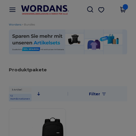
×
Wordans App
App holen
Bessere Preise in der App!
Wordans
>
Bundles
Produktpakete
3 Artikel
Filter
12
Kombinationen