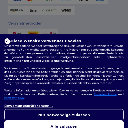
Versandmethoden
Diese Website verwendet Cookies
Unsere Website verwendet sowohl eigene als auch Cookies von Drittanbietern, um die
allgemeine Funktionalität zu verbessern, Ihre Präferenzen zu speichern, die Leistung
der Website zu analysieren und ein reibungsloses und personalisiertes Surferlebnis
zu gewährleisten, einschließlich maßgeschneidertem Inhalt, optimierten
Interaktionen mit unserer Website und Werbung.
Folge uns
Sie können Ihre Cookie-Einstellungen jederzeit verwalten. Essenzielle Cookies, die für
das Funktionieren der Website erforderlich sind, können nicht deaktiviert werden, da
sie für den korrekten Betrieb der Website erforderlich sind. Sie können jedoch wählen,
ob Sie andere Arten von Cookies, wie diejenigen, die für Personalisierung, Analyse und
Zielgruppenansprache verwendet werden, zulassen oder blockieren möchten.
2026. Alle Rechte vorbehalten
Weitere Informationen darüber, wie wir Cookies verwenden, wie Sie diese kontrollieren
Allgemeine Geschäftsbedingungen
|
Personalisierungsrichtlinien
|
und über Cookies von Drittanbietern, finden Sie in unserer
Cookies Policy
und
Datenschutzbestimmungen
|
Cookie-Richtlinie
|
Site Map
Privacy Policy
.
👋
Hallo
Bewertungspräferenzen
Wenn Sie Fragen oder
Berlin
|
Hamburg
|
München
|
Köln
|
Frankfurt
|
Essen
|
Dortmund
|
Bedenken haben, können Sie
Nur notwendige zulassen
Stuttgart
|
Düsseldorf
|
Bremen
uns jederzeit kontaktieren.
Unser Chatbot ist hier, um
Alle zulassen
Ihnen zu helfen.