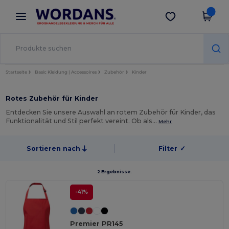
×
Wordans App
App holen
Bessere Preise in der App!
Startseite
Basic Kleidung | Accessoires
Zubehör
Kinder
Rotes Zubehör für Kinder
Entdecken Sie unsere Auswahl an rotem Zubehör für Kinder, das
Funktionalität und Stil perfekt vereint. Ob als…
Mehr
Sortieren nach
Filter
✓
2 Ergebnisse.
-41%
Premier PR145