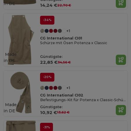
in
DE
14,24 €
22,70 €
-34%
+1
CG International CI01
Schürze mit Ösen Potenza x Classic
Made
Günstigste:
in
DE
22,85 €
34,56 €
-20%
+1
CG International CI02
Befestigungs-Kit für Potenza x Classic-Schürze
Made
Günstigste:
in
DE
10,92 €
13,62 €
-31%