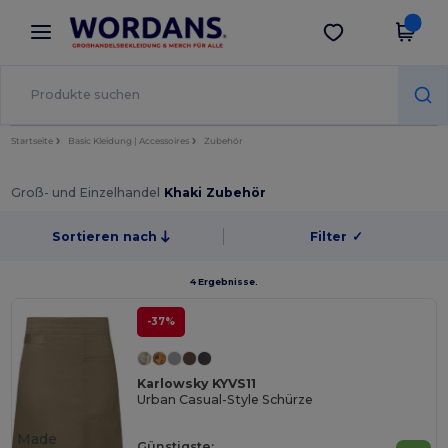
×
Wordans App
App holen
Bessere Preise in der App!
Startseite
Basic Kleidung | Accessoires
Zubehör
Groß- und Einzelhandel
Khaki Zubehör
Sortieren nach
Filter
✓
4 Ergebnisse.
-37%
Karlowsky KYVS11
Urban Casual-Style Schürze
Made
Günstigste: