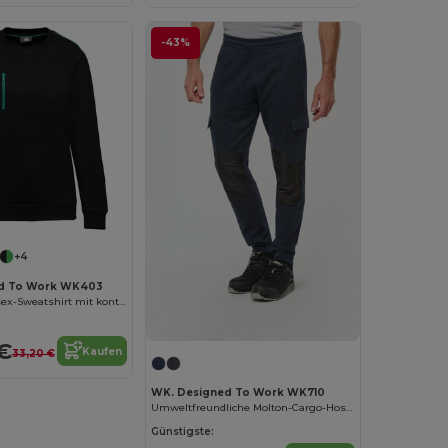
-43%
+4
d To Work WK403
DayToDay Unisex-Sweatshirt mit kontrastfarbener zip Tasche
€
Kaufen
33,20 €
WK. Designed To Work WK710
Umweltfreundliche Molton-Cargo-Hose für Herren
Günstigste: