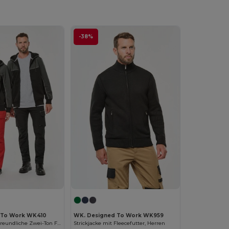
-38%
 To Work WK410
WK. Designed To Work WK959
Unisex Umweltfreundliche Zwei-Ton Fleece Kapuzenjacke
Strickjacke mit Fleecefutter, Herren