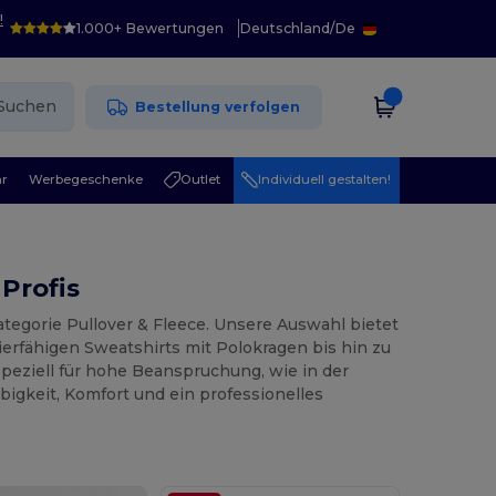
!
1.000+ Bewertungen
Deutschland
/
De
Suchen
Bestellung verfolgen
r
Werbegeschenke
Outlet
Individuell gestalten!
Profis
tegorie Pullover & Fleece. Unsere Auswahl bietet
ierfähigen Sweatshirts mit Polokragen bis hin zu
peziell für hohe Beanspruchung, wie in der
igkeit, Komfort und ein professionelles