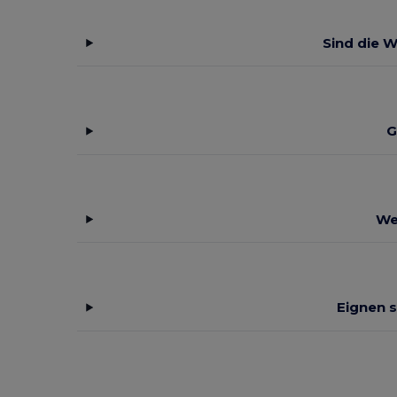
Result
(6)
Sind die 
Rimeck
(4)
Roly
(30)
Roly Sport
(4)
G
Russell
(32)
Russell Collection
(9)
We
SF Men
(4)
SF Women
(1)
Skinnifit
(2)
Eignen s
SOL'S
(53)
Spasso
(4)
Spiro
(2)