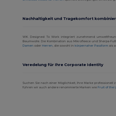
Napapijri
(5)
Nachhaltigkeit und Tragekomfort kombinier
Neoblu
(6)
Neutral
(12)
WK. Designed To Work integriert zunehmend umweltfreundli
NEW MORNING STUDIOS
(7)
Baumwolle. Die Kombination aus Mikrofleece und Sherpa-Futter
Damen
oder
Herren
, die sowohl in
körpernaher Passform
als a
Pen Duick
(11)
Piccolio
(1)
Veredelung für Ihre Corporate Identity
Proact
(15)
Produkt JACK & JONES
(5)
Suchen Sie nach einer Möglichkeit, Ihre Marke professionell z
Promodoro
(5)
führen wir auch andere renommierte Marken wie
Fruit of the
Radsow
(4)
Radsow by Uneek
(33)
Regatta
(8)