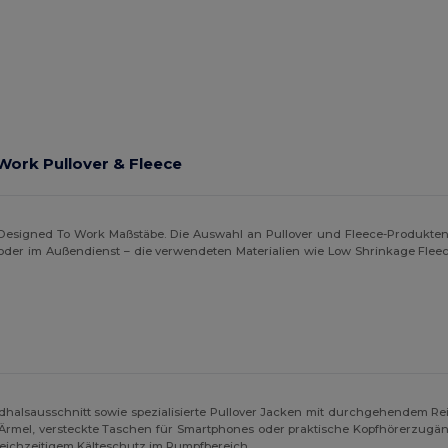
Work Pullover & Fleece
Designed To Work Maßstäbe. Die Auswahl an Pullover und Fleece-Produkten
ik oder im Außendienst – die verwendeten Materialien wie Low Shrinkage Fle
ndhalsausschnitt sowie spezialisierte Pullover Jacken mit durchgehendem Re
am Ärmel, versteckte Taschen für Smartphones oder praktische Kopfhörerzugän
eichzeitigem Kälteschutz im Rumpfbereich.