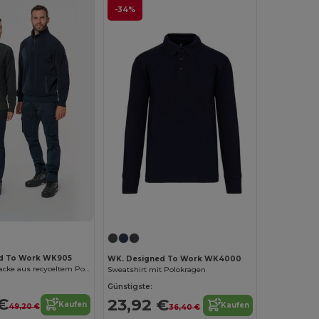
-34%
d To Work WK905
WK. Designed To Work WK4000
Unisex Fleecejacke aus recyceltem Polyester mit Reißverschluss
Sweatshirt mit Polokragen
Günstigste:
€
23,92 €
Kaufen
Kaufen
49,20 €
36,40 €