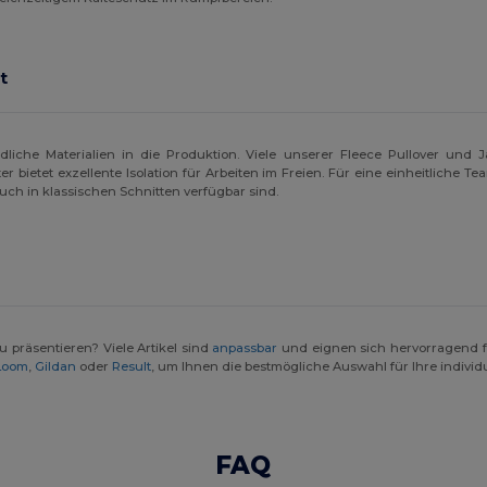
t
che Materialien in die Produktion. Viele unserer Fleece Pullover und J
 bietet exzellente Isolation für Arbeiten im Freien. Für eine einheitliche T
uch in klassischen Schnitten verfügbar sind.
u präsentieren? Viele Artikel sind
anpassbar
und eignen sich hervorragend f
 Loom
,
Gildan
oder
Result
, um Ihnen die bestmögliche Auswahl für Ihre indivi
FAQ