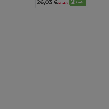
26,03 €
Kaufen
45,46 €