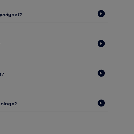
geeignet?
?
s?
enlogo?