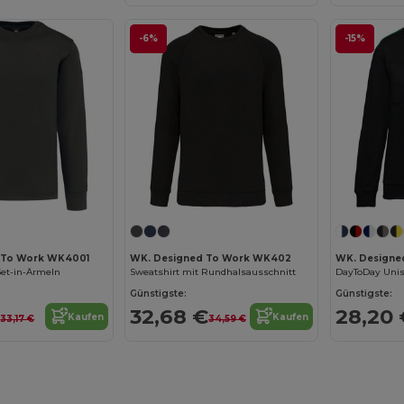
-6%
-15%
 To Work WK4001
WK. Designed To Work WK402
WK. Designe
Set-in-Ärmeln
Sweatshirt mit Rundhalsausschnitt
Günstigste:
Günstigste:
€
32,68 €
28,20 
Kaufen
Kaufen
33,17 €
34,59 €