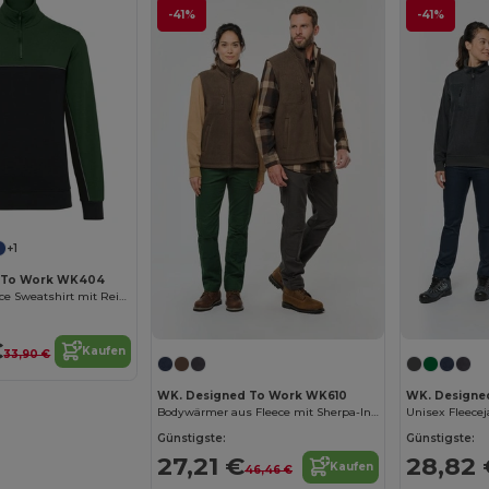
-41%
-41%
+1
 To Work WK404
Unisex Öko-Fleece Sweatshirt mit Reißverschluss
€
Kaufen
33,90 €
WK. Designed To Work WK610
WK. Designe
Bodywärmer aus Fleece mit Sherpa-Innenseite, Unisex
Günstigste:
Günstigste:
27,21 €
28,82 
Kaufen
46,46 €