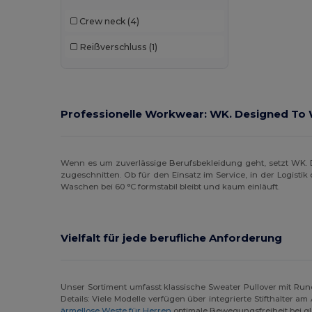
Jack&Jones
(3)
Crew neck
(4)
JHK
(13)
Reißverschluss
(1)
Just Cool
(6)
K-up
(1)
Kariban
(61)
Professionelle Workwear: WK. Designed To 
Kariban Premium
(12)
Larkwood
(1)
Wenn es um zuverlässige Berufsbekleidung geht, setzt WK. 
zugeschnitten. Ob für den Einsatz im Service, in der Logist
Lee
(1)
Waschen bei 60 °C formstabil bleibt und kaum einläuft.
Les Filosophes
(2)
Malfini
(24)
Vielfalt für jede berufliche Anforderung
Malfini Premium
(3)
Mantis
(8)
Unser Sortiment umfasst klassische Sweater Pullover mit Ru
Details: Viele Modelle verfügen über integrierte Stifthalter 
Mustaghata
(1)
ärmellose Weste für Herren
optimale Bewegungsfreiheit bei gl