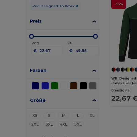
-33%
WK. Designed To Work
Preis
Von
Zu
€
€
Farben
WK. Designed
Günstigste:
22,67 
Größe
XS
S
M
L
XL
2XL
3XL
4XL
5XL