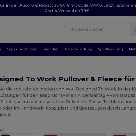
ur in der App:
10 € Rabatt ab 80 € mit Code APP10. Jetzt installieren
Gratis
Versand ab 79€
n
Caps und Mützen
Hemden
Arbeitskleidung
Sportkleidung
Meh
igned To Work Pullover & Fleece für 
ie die robuste Kollektion von WK. Designed To Work in der Ka
Lösungen für den anspruchsvollen Arbeitsalltag – von strapaz
leecejacken aus recyceltem Polyester. Diese Textilien sind s
 oder im Handwerk, konzipiert und überzeugen durch Langleb
sbild.
se.