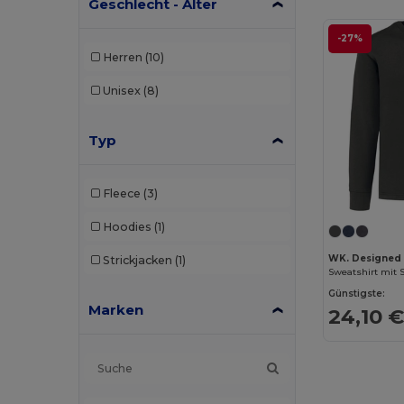
Geschlecht - Alter
-27%
Herren
(10)
Unisex
(8)
Typ
Fleece
(3)
Hoodies
(1)
WK. Designed
Strickjacken
(1)
Sweatshirt mit 
Günstigste:
Marken
24,10 