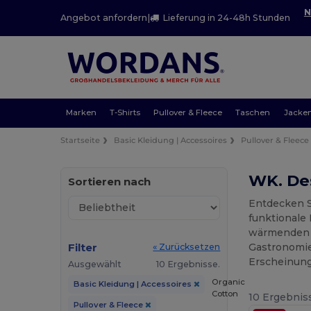
N
Angebot anfordern
|
Lieferung in 24-48h Stunden
Marken
T-Shirts
Pullover & Fleece
Taschen
Jacke
Startseite
Basic Kleidung | Accessoires
Pullover & Fleece
WK. Des
Sortieren nach
Entdecken S
funktionale 
wärmenden F
Filter
Gastronomie
« Zurücksetzen
Erscheinung
Ausgewählt
10 Ergebnisse.
Organic
Basic Kleidung | Accessoires
Cotton
10 Ergebnis
Pullover & Fleece