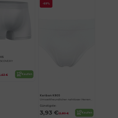
-69%
DIS
DISCOVERY
Kaufen
3,63 €
Kariban K805
Umweltfreundlicher nahtloser Herren-Slip
Günstigste:
3,93 €
Kaufen
12,80 €