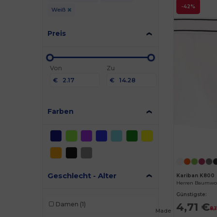
-42%
Weiß
Preis
Von
Zu
€
€
Farben
Geschlecht - Alter
Kariban K800
Günstigste:
4,71 €
Damen
(1)
8,
Made