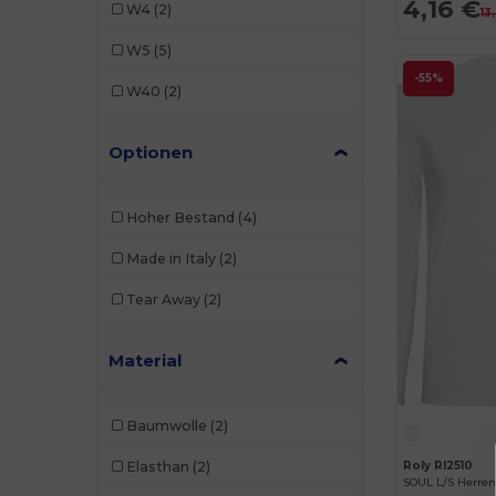
4,16 €
W4
(2)
13
W5
(5)
-55%
W40
(2)
Optionen
Hoher Bestand
(4)
Made in Italy
(2)
Tear Away
(2)
Material
Baumwolle
(2)
Elasthan
(2)
Roly RI2510
SOUL L/S Herre