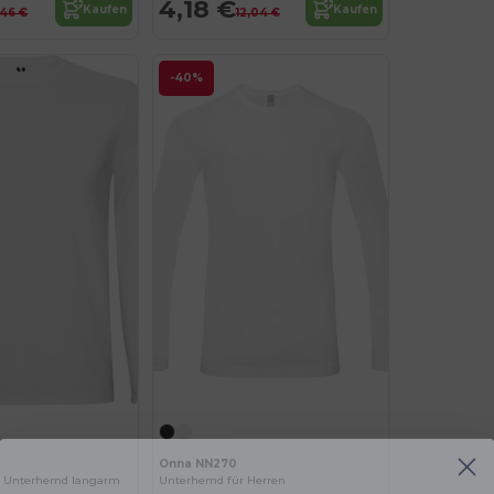
4,18 €
Kaufen
Kaufen
,46 €
12,04 €
-40%
Onna NN270
n Unterhemd langarm
Unterhemd für Herren