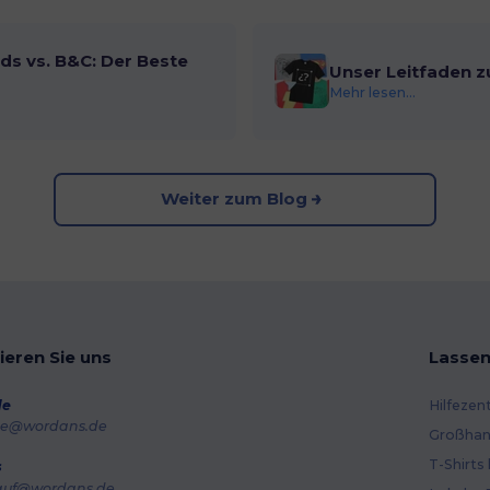
ds vs. B&C: Der Beste
Unser Leitfaden z
Mehr lesen...
Weiter zum Blog
ieren Sie uns
Lassen
de
Hilfezen
e@wordans.de
Großhan
T-Shirts
s
auf@wordans.de