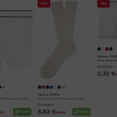
-60%
-36%
Valento CIVA
Boxer Briefs 
Günstigste:
2,32 €
+3
+27
Spasso SP800
Herren Baumwolle Boxershorts mit Elastischem Bund
Umweltfreundliche Unisex-Socken
Günstigste:
3,82 €
Kaufen
Kaufen
17 €
9,50 €