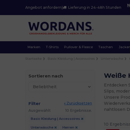
N
Angebot anfordern
|
Lieferung in 24-48h Stunden
Marken
T-Shirts
Pullover & Fleece
Taschen
Jacke
Startseite
Basic Kleidung | Accessoires
Unterwäsche
Weiße 
Sortieren nach
Entdecken S
Slips, mode
Unsere Prod
Filter
Wiederverkau
« Zurücksetzen
nahtlosen D
Ausgewählt
10 Ergebnisse.
Basic Kleidung | Accessoires
10 Ergebnis
Unterwäsche
Herren