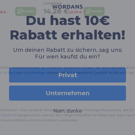
Günstigste:
Du hast 10€
14,28 €
Kaufen
Kaufen
,18 €
23,70 €
Rabatt erhalten!
Um deinen Rabatt zu sichern, sag uns:
Für wen kaufst du ein?
Privat
jedem Kleiderschrank. In unserem Sortiment finden Sie eine gezielte Ausw
it of the Loom
und
Kariban
stehen dabei für bewährte Qualität im Bereich der
Unternehmen
Nein, danke
hlbefinden. Viele unserer Modelle setzen auf hochwertige
Baumwolle
, die f
an
Elasthan
beigemischt, was für die nötige Flexibilität im Alltag oder beim Sp
te Haut anfühlen und Druckstellen vermeiden.