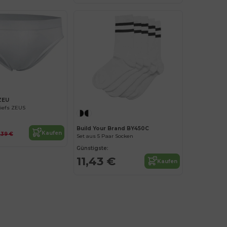
ZEU
riefs ZEUS
Build Your Brand BY450C
Kaufen
,39 €
Set aus 5 Paar Socken
Günstigste:
11,43 €
Kaufen