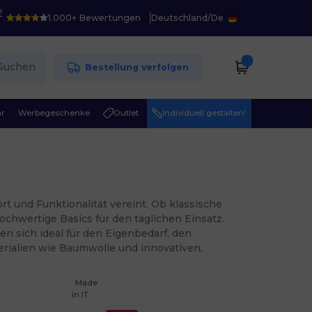
!
1.000+ Bewertungen
Deutschland
/
De
Suchen
Bestellung verfolgen
r
Werbegeschenke
Outlet
Individuell gestalten!
 und Funktionalität vereint. Ob klassische
chwertige Basics für den täglichen Einsatz.
n sich ideal für den Eigenbedarf, den
terialien wie Baumwolle und innovativen,
Made
in
IT