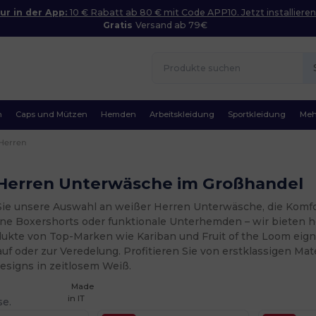
ur in der App:
10 € Rabatt ab 80 € mit Code APP10. Jetzt installieren
Gratis
Versand ab 79€
n
Caps und Mützen
Hemden
Arbeitskleidung
Sportkleidung
Meh
Herren
Herren Unterwäsche im Großhandel
ie unsere Auswahl an weißer Herren Unterwäsche, die Komfort
rne Boxershorts oder funktionale Unterhemden – wir bieten ho
ukte von Top-Marken wie Kariban und Fruit of the Loom eigne
f oder zur Veredelung. Profitieren Sie von erstklassigen Ma
esigns in zeitlosem Weiß.
Made
in
IT
se.