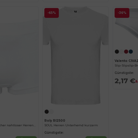
-65%
-36%
Valento CIVA
Slip-Slipslip-B
Günstigste:
2,17 €
3
Roly RI2500
Umweltfreundlicher nahtloser Herren-Boxer
SOUL Herren Unterhemd kurzarm
Günstigste: