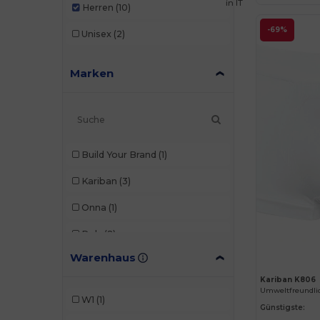
in
IT
Herren
(10)
-69%
Unisex
(2)
Marken
Build Your Brand
(1)
Kariban
(3)
Onna
(1)
Roly
(2)
Warenhaus
Spasso
(1)
Kariban K806
Valento
(2)
W1
(1)
Günstigste: