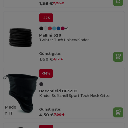
1,38 €
2,28 €
-49%
+1
Malfini 328
Twister Tuch Unisex/Kinder
Günstigste:
1,60 €
3,12 €
-36%
Beechfield BF320B
Kinder Softshell Sport Tech Neck Gitter
Made
Günstigste:
in
IT
4,50 €
7,00 €