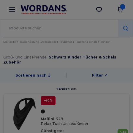
×
Wordans App
App holen
Bessere Preise in der App!
Startseite
Basic Kleidung | Accessoires
Zubehör
Tücher & Schals
Kinder
Groß- und Einzelhandel
Schwarz Kinder Tücher & Schals
Zubehör
Sortieren nach
Filter
✓
4 Ergebnisse.
-40%
Malfini 327
Relax Tuch Unisex/Kinder
Günstigste: